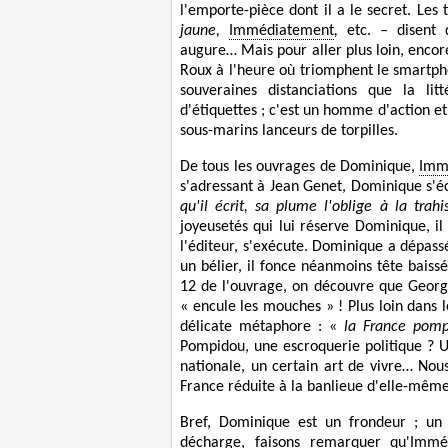
l'emporte-pièce dont il a le secret. Les
jaune,
Immédiatement
,
etc.
–
disent
augure… Mais pour aller plus loin, encore
Roux à l'heure où triomphent le smartph
souveraines distanciations que la li
d'étiquettes ; c'est un homme d'action e
sous-marins lanceurs de torpilles.
De tous les ouvrages de Dominique,
Imm
s'adressant à Jean Genet, Dominique s'éc
qu'il écrit, sa plume l'oblige à la trahi
joyeusetés qui lui réserve Dominique, il
l'éditeur, s'exécute. Dominique a dépass
un bélier, il fonce néanmoins tête baiss
12 de l'ouvrage, on découvre que Georg
« encule les mouches » ! Plus loin dans 
délicate métaphore : «
la France pomp
Pompidou, une escroquerie politique ? U
nationale, un certain art de vivre… Nous
France réduite à la banlieue d'elle-même
Bref, Dominique est un frondeur ; un p
décharge, faisons remarquer
qu'Immé