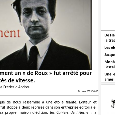
De He
la tra
Les él
Jacque
Mont
l’esca
nt un « de Roux » fut arrêté pour
Une e
âmes 
cès de vitesse.
ar
Frédéric Andreu
16 mars 2025 20:00
que de Roux ressemble à une étoile filante. Éditeur et
fut stoppé à deux reprises dans son entreprise éditoriale.
sa propre maison d'édition,
les Cahiers de l'Herne
; la