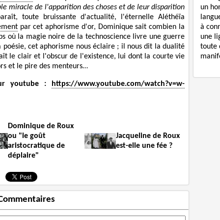
un ho
ble miracle de l'apparition des choses et de leur disparition
langue
aît, toute bruissante d'actualité, l'éternelle Aléthéïa
à con
ement
par cet aphorisme d'or, Dominique sait combien la
une li
ps où la magie noire de la technoscience livre une guerre
toute 
poésie, cet aphorisme nous éclaire ; il nous dit la dualité
manife
le clair et l'obscur de l'existence, lui dont la courte vie
rs et le pire des menteurs…
ur youtube :
https://www.youtube.com/watch?v=w-
Dominique de Roux
ou "le goût
Jacqueline de Roux
aristocratique de
est-elle une fée ?
déplaire"
Commentaires