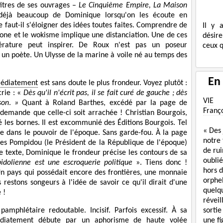
 titres de ses ouvrages –
Le Cinquième Empire, La Maison
 déjà beaucoup de Dominique lorsqu'on les écoute en
 faut-il s'éloigner des idées toutes faites. Comprendre de
Il y 
one et le wokisme implique une distanciation. Une de ces
désire
ttérature peut inspirer. De Roux n'est pas un poseur
ceux q
t un poète. Un Ulysse de la marine à voile né au temps des
En
édiatement
est sans doute le plus frondeur. Voyez plutôt :
rie : «
Dès qu'il n'écrit pas, il se fait curé de gauche ; dès
VIE
son
.
»
Quant à Roland Barthes, excédé par la page de
Franç
 demande que celle-ci soit arrachée ! Christian Bourgois,
é les bornes. Il est excommunié des Éditions Bourgois. Tel
« Des
ée dans le pouvoir de l'époque. Sans garde-fou. À la page
notre
es Pompidou (le Président de la République de l'époque)
de rui
le texte, Dominique le frondeur précise les contours de sa
oublié
idolienne est une escroquerie politique
». Tiens donc !
hors d
n pays qui possédait encore des frontières, une monnaie
orphe
 restons songeurs à l'idée de savoir ce qu'il dirait d'une
quelq
 !
réveil
sortie
amphlétaire redoutable. Incisif. Parfois excessif. À sa
une f
diatement
débute par un aphorisme de haute volée