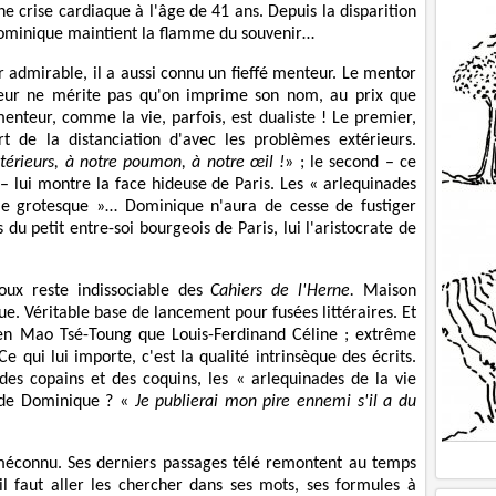
une crise cardiaque à l'âge de 41 ans. Depuis la disparition
 Dominique maintient la flamme du souvenir…
admirable, il a aussi connu un fieffé menteur. Le mentor
eur ne mérite pas qu'on imprime son nom, au prix que
enteur, comme la vie, parfois, est dualiste ! Le premier,
 de la distanciation d'avec les problèmes extérieurs.
térieurs, à notre poumon, à notre œil !
» ; le second – ce
– lui montre la face hideuse de Paris. Les « arlequinades
sme grotesque »… Dominique n'aura de cesse de fustiger
s du petit entre-soi bourgeois de Paris, lui l'aristocrate de
oux reste indissociable des
Cahiers de l'Herne.
Maison
ue. Véritable base de lancement pour fusées littéraires. Et
ien Mao Tsé-Toung que Louis-Ferdinand Céline ; extrême
e qui lui importe, c'est la qualité intrinsèque des écrits.
 des copains et des coquins, les « arlequinades de la vie
e de Dominique ? «
Je publierai mon pire ennemi s'il a du
 méconnu. Ses derniers passages télé remontent au temps
il faut aller les chercher dans ses mots, ses formules à