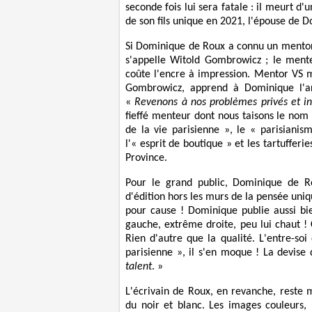
seconde fois lui sera fatale : il meurt d'
de son fils unique en 2021, l'épouse de
Si Dominique de Roux a connu un mentor 
s'appelle Witold Gombrowicz ; le ment
coûte l'encre à impression. Mentor VS m
Gombrowicz, apprend à Dominique l'art
«
Revenons à nos problèmes privés et in
fieffé menteur dont nous taisons le nom 
de la vie parisienne », le « parisiani
l'« esprit de boutique » et les tartufferie
Province.
Pour le grand public, Dominique de R
d'édition hors les murs de la pensée uniq
pour cause ! Dominique publie aussi b
gauche, extrême droite, peu lui chaut ! C
Rien d'autre que la qualité. L'entre-soi
parisienne », il s'en moque ! La devis
talent
. »
L'écrivain de Roux, en revanche, reste
du noir et blanc. Les images couleurs, 