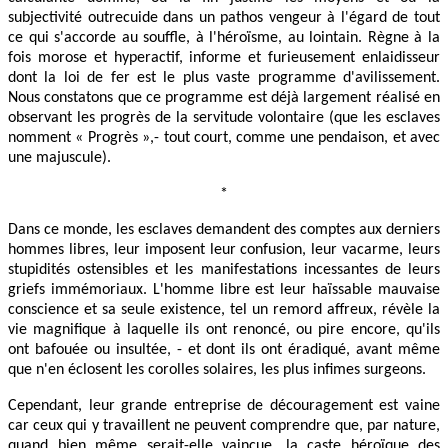
subjectivité outrecuide dans un pathos vengeur à l'égard de tout
ce qui s'accorde au souffle, à l'héroïsme, au lointain. Règne à la
fois morose et hyperactif, informe et furieusement enlaidisseur
dont la loi de fer est le plus vaste programme d'avilissement.
Nous constatons que ce programme est déjà largement réalisé en
observant les progrès de la servitude volontaire (que les esclaves
nomment « Progrès »,- tout court, comme une pendaison, et avec
une majuscule).
*
Dans ce monde, les esclaves demandent des comptes aux derniers
hommes libres, leur imposent leur confusion, leur vacarme, leurs
stupidités ostensibles et les manifestations incessantes de leurs
griefs immémoriaux. L'homme libre est leur haïssable mauvaise
conscience et sa seule existence, tel un remord affreux, révèle la
vie magnifique à laquelle ils ont renoncé, ou pire encore, qu'ils
ont bafouée ou insultée, - et dont ils ont éradiqué, avant même
que n'en éclosent les corolles solaires, les plus infimes surgeons.
Cependant, leur grande entreprise de découragement est vaine
car ceux qui y travaillent ne peuvent comprendre que, par nature,
quand bien même serait-elle vaincue, la caste héroïque des