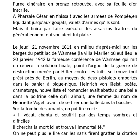
l'urne cinéraire en bronze retrouvée, avec sa feuille d'or
inscrite.
A Pharsale César en finissait avec les armées de Pompée,en
liquidant jusqu'aux goujats, valets d'armes qu'ils sont.
Mais il finira par faire exécuter les assassins traitres du
général ennemi qui voulaient lui plaire.
Le jeudi 21 novembre 1811 en milieu d’après-midi sur les
berges du petit lac de Wannsee,(la villa Marlier où eut lieu le
20 janvier 1942 la fameuse conférence de Wannsee qui mit
en œuvre la solution finale, point d’orgue de la guerre de
destruction menée par Hitler contre les Juifs, se trouve tout
près) près de Berlin, au moyen de deux pistolets emportés
dans le panier à pique-nique, Heinrich von Kleist, poète,
dramaturge, nouvelliste et romancier avait abattu d’une balle
dans la poitrine celle qu’il aimait, une femme du nom de
Henriette Vogel, avant de se tirer une balle dans la bouche.
Sur la tombe des amants, on put lire ceci :
« Il vécut, chanta et souffrit par des temps sombres et
difficiles
Il chercha la mort ici et trouva l’immortalité."
On ne peut plus le lire car les nazis firent gratter la citation