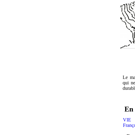
Le ma
qui n
durabl
En 
VIE
Franç