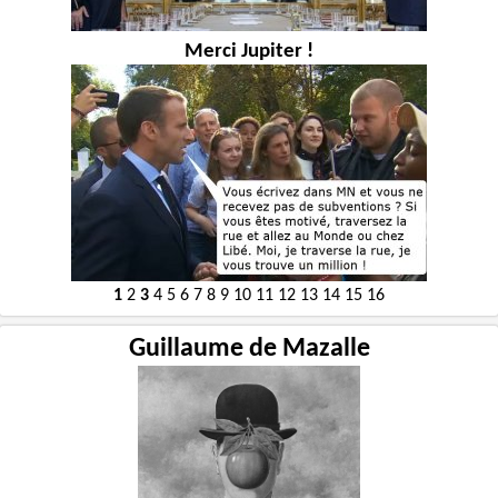
Merci Jupiter !
1
2
3
4
5
6
7
8
9
10
11
12
13
14
15
16
Guillaume de Mazalle