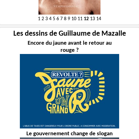
1
2
3
4
5
6
7
8
9
10
11
12
13
14
Les dessins de Guillaume de Mazalle
Encore du jaune avant le retour au
rouge ?
Le gouvernement change de slogan