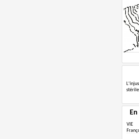
L'inj
stéril
En
VIE
Franç