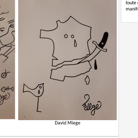
toute 
manife
David Miege