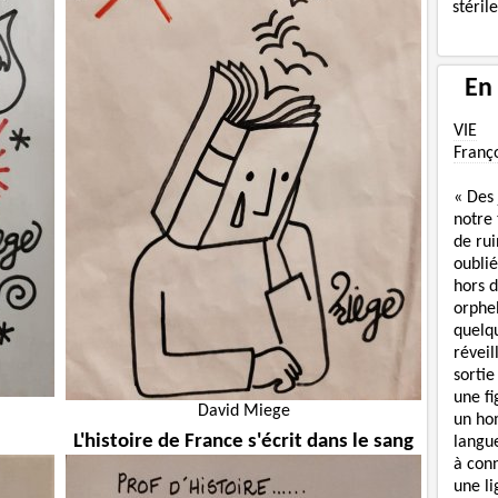
stéril
En
VIE
Franç
« Des
notre
de rui
oublié
hors d
orphe
quelq
réveil
sortie
une f
David Miege
un ho
L'histoire de France s'écrit dans le sang
langue
à con
une li