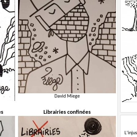
David Miege
es
Librairies confinées
L'inj