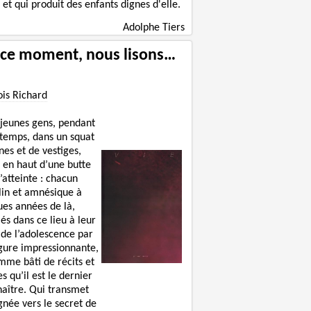
e et qui produit des enfants dignes d'elle.
Adolphe Tiers
 ce moment, nous lisons…
ois Richard
 jeunes gens, pendant
 temps, dans un squat
nes et de vestiges,
 en haut d’une butte
’atteinte : chacun
lin et amnésique à
ues années de là,
lés dans ce lieu à leur
 de l’adolescence par
igure impressionnante,
mme bâti de récits et
s qu’il est le dernier
naître. Qui transmet
gnée vers le secret de