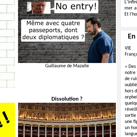
L'infi
mer a
Et l'h
En
VIE
Franç
Guillaume de Mazalle
« Des
notre
de rui
oublié
hors d
orphe
Dissolution ?
quelq
réveil
sortie
une f
un ho
langue