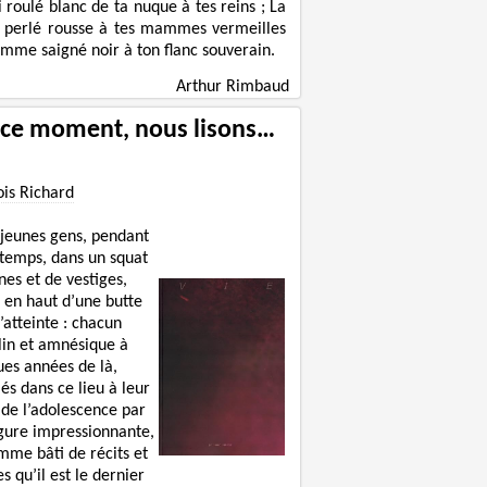
ni roulé blanc de ta nuque à tes reins ; La
 perlé rousse à tes mammes vermeilles
omme saigné noir à ton flanc souverain.
Arthur Rimbaud
 ce moment, nous lisons…
ois Richard
 jeunes gens, pendant
 temps, dans un squat
nes et de vestiges,
 en haut d’une butte
’atteinte : chacun
lin et amnésique à
ues années de là,
lés dans ce lieu à leur
 de l’adolescence par
igure impressionnante,
mme bâti de récits et
s qu’il est le dernier