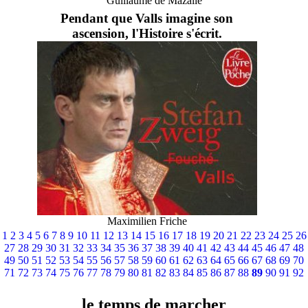
Guillaume de Mazalle
Pendant que Valls imagine son
ascension, l'Histoire s'écrit.
Maximilien Friche
1
2
3
4
5
6
7
8
9
10
11
12
13
14
15
16
17
18
19
20
21
22
23
24
25
26
27
28
29
30
31
32
33
34
35
36
37
38
39
40
41
42
43
44
45
46
47
48
49
50
51
52
53
54
55
56
57
58
59
60
61
62
63
64
65
66
67
68
69
70
71
72
73
74
75
76
77
78
79
80
81
82
83
84
85
86
87
88
89
90
91
92
le temps de marcher