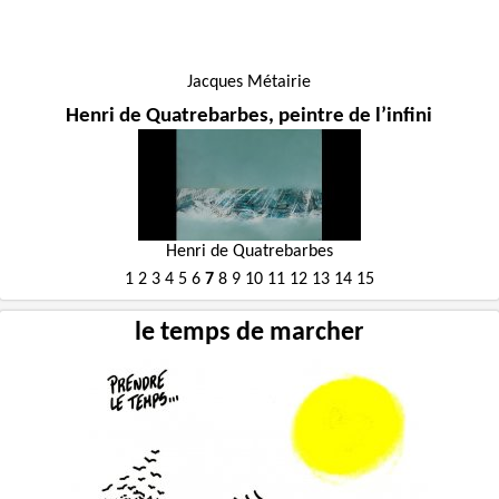
Jacques Métairie
Henri de Quatrebarbes, peintre de l’infini
Henri de Quatrebarbes
1
2
3
4
5
6
7
8
9
10
11
12
13
14
15
le temps de marcher