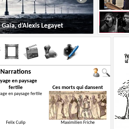
Gaïa, d’Alexis Legayet
Narrations
yage en paysage
fertile
Ces morts qui dansent
Felix Culip
Maximilien Friche