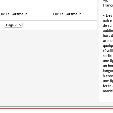
VIE
Franç
Luc Le Garsmeur
Luc Le Garsmeur
« Des
notre
de rui
oublié
hors d
orphe
quelq
réveil
sortie
une f
un ho
langue
à con
une li
toute 
manife