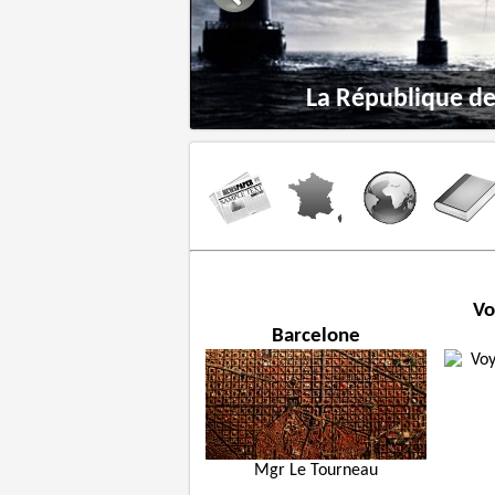
’en dessous par
La République de 
Vo
Barcelone
Mgr Le Tourneau