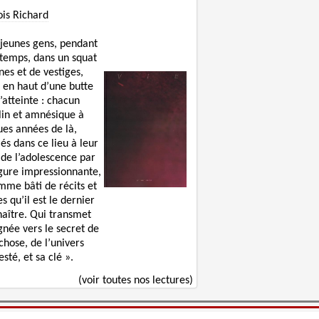
ois Richard
 jeunes gens, pendant
 temps, dans un squat
nes et de vestiges,
 en haut d’une butte
’atteinte : chacun
lin et amnésique à
ues années de là,
lés dans ce lieu à leur
 de l’adolescence par
igure impressionnante,
mme bâti de récits et
s qu’il est le dernier
naître. Qui transmet
gnée vers le secret de
chose, de l’univers
sté, et sa clé ».
(voir toutes nos lectures)