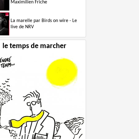
Maximilien Friche
La marelle par Birds on wire - Le
Le courage contre son époque
live de NRV
le temps de marcher