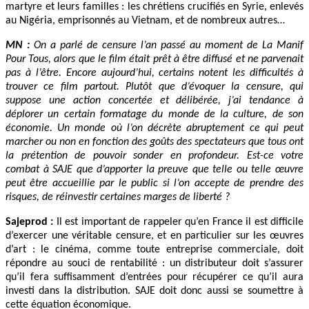
martyre et leurs familles : les chrétiens crucifiés en Syrie, enlevés
au Nigéria, emprisonnés au Vietnam, et de nombreux autres…
MN :
On a parlé de censure l’an passé au moment de La Manif
Pour Tous, alors que le film était prêt à être diffusé et ne parvenait
pas à l’être. Encore aujourd’hui, certains notent les difficultés à
trouver ce film partout. Plutôt que d’évoquer la censure, qui
suppose une action concertée et délibérée, j’ai tendance à
déplorer un certain formatage du monde de la culture, de son
économie. Un monde où l’on décrète abruptement ce qui peut
marcher ou non en fonction des goûts des spectateurs que tous ont
la prétention de pouvoir sonder en profondeur. Est-ce votre
combat à SAJE que d’apporter la preuve que telle ou telle œuvre
peut être accueillie par le public si l’on accepte de prendre des
risques, de réinvestir certaines marges de liberté ?
Sajeprod
:
Il est important de rappeler qu’en France il est difficile
d’exercer une véritable censure, et en particulier sur les œuvres
d’art : le cinéma, comme toute entreprise commerciale, doit
répondre au souci de rentabilité : un distributeur doit s’assurer
qu’il fera suffisamment d’entrées pour récupérer ce qu’il aura
investi dans la distribution. SAJE doit donc aussi se soumettre à
cette équation économique.