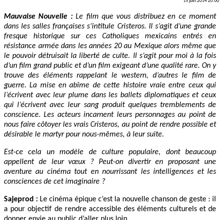
15 juin 2014 20:00
Mauvaise Nouvelle :
Le film que vous distribuez en ce moment
dans les salles françaises s’intitule Cristeros. Il s’agit d’une grande
fresque historique sur ces Catholiques mexicains entrés en
résistance armée dans les années 20 au Mexique alors même que
le pouvoir détruisait la liberté de culte. Il s’agit pour moi à la fois
d’un film grand public et d’un film exigeant d’une qualité rare. On y
trouve des éléments rappelant le western, d’autres le film de
guerre. La mise en abîme de cette histoire vraie entre ceux qui
l’écrivent avec leur plume dans les ballets diplomatiques et ceux
qui l’écrivent avec leur sang produit quelques tremblements de
conscience. Les acteurs incarnent leurs personnages au point de
nous faire côtoyer les vrais Cristeros, au point de rendre possible et
désirable le martyr pour nous-mêmes, à leur suite.
Est-ce cela un modèle de culture populaire, dont beaucoup
appellent de leur vœux ? Peut-on divertir en proposant une
aventure au cinéma tout en nourrissant les intelligences et les
consciences de cet imaginaire ?
Sajeprod :
Le cinéma épique c’est la nouvelle chanson de geste : il
a pour objectif de rendre accessible des éléments culturels et de
donner envie au public d’aller plus loin.