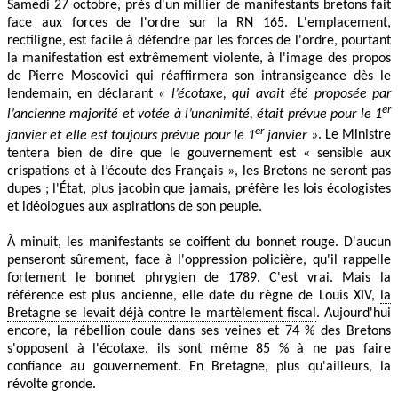
Samedi 27 octobre, près d'un millier de manifestants bretons fait
face aux forces de l'ordre sur la RN 165. L'emplacement,
rectiligne, est facile à défendre par les forces de l'ordre, pourtant
la manifestation est extrêmement violente, à l'image des propos
de Pierre Moscovici qui réaffirmera son intransigeance dès le
lendemain, en déclarant
« l’écotaxe, qui avait été proposée par
er
l’ancienne majorité et votée à l’unanimité, était prévue pour le 1
er
janvier et elle est toujours prévue pour le 1
janvier »
. Le Ministre
tentera bien de dire que le gouvernement est « sensible aux
crispations et à l’écoute des Français », les Bretons ne seront pas
dupes ; l'État, plus jacobin que jamais, préfère les lois écologistes
et idéologues aux aspirations de son peuple.
À minuit, les manifestants se coiffent du bonnet rouge. D'aucun
penseront sûrement, face à l'oppression policière, qu'il rappelle
fortement le bonnet phrygien de 1789. C'est vrai. Mais la
référence est plus ancienne, elle date du règne de Louis XIV,
la
Bretagne se levait déjà contre le martèlement fiscal
. Aujourd'hui
encore, la rébellion coule dans ses veines et 74 % des Bretons
s'opposent à l'écotaxe, ils sont même 85 % à ne pas faire
confiance au gouvernement. En Bretagne, plus qu'ailleurs, la
révolte gronde.