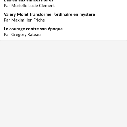
L’adieu aux années noires
Par Murielle Lucie Clément
Valéry Molet transforme l’ordinaire en mystère
Par Maximilien Friche
Le courage contre son époque
Par Grégory Rateau
Derniers commentaires...
Amaury
:
Blais pardon... J'avais oublié le l...
Amaury
:
Vous n'avez pas lu l'article, qui parle de vous Jean-
Claude Bais... Comme les autres.
gicébé
:
Amaury Watremez Petit Bréviaire d'un ... Grand désastre
de la prose des incultes scientifiques se prétendant...
Amaury
:
Ma réaction aux incendies Ça brûle, et vous regardez
ailleurs Chaque été, les mêmes images. Les mêmes drones...
Mohamed Fatha
:
il y a longtemps que je prie pour être avec
Jésus lorsqu'il reviendra Paix et Bénédictions sur Lui.