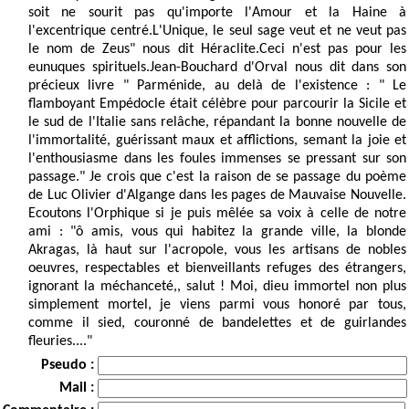
soit ne sourit pas qu'importe l'Amour et la Haine à
l'excentrique centré.L'Unique, le seul sage veut et ne veut pas
le nom de Zeus" nous dit Héraclite.Ceci n'est pas pour les
eunuques spirituels.Jean-Bouchard d'Orval nous dit dans son
précieux livre " Parménide, au delà de l'existence : " Le
flamboyant Empédocle était célèbre pour parcourir la Sicile et
le sud de l'Italie sans relâche, répandant la bonne nouvelle de
l'immortalité, guérissant maux et afflictions, semant la joie et
l'enthousiasme dans les foules immenses se pressant sur son
passage." Je crois que c'est la raison de se passage du poème
de Luc Olivier d'Algange dans les pages de Mauvaise Nouvelle.
Ecoutons l'Orphique si je puis mêlée sa voix à celle de notre
ami : "ô amis, vous qui habitez la grande ville, la blonde
Akragas, là haut sur l'acropole, vous les artisans de nobles
oeuvres, respectables et bienveillants refuges des étrangers,
ignorant la méchanceté,, salut ! Moi, dieu immortel non plus
simplement mortel, je viens parmi vous honoré par tous,
comme il sied, couronné de bandelettes et de guirlandes
fleuries...."
Pseudo :
Mail :