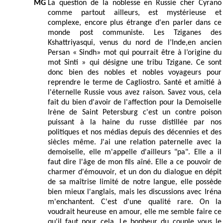
MG
La question de la noblesse en Russie cher Cyrano
comme partout ailleurs, est mystérieuse et
complexe, encore plus étrange d'en parler dans ce
monde post communiste. Les Tziganes des
Kshattriyasqui, venus du nord de l’Inde,en ancien
Persan « Sindh» mot qui pourrait être à l’origine du
mot Sinti » qui désigne une tribu Tzigane. Ce sont
donc bien des nobles et nobles voyageurs pour
reprendre le terme de Cagliostro. Santé et amitié à
l'éternelle Russie vous avez raison. Savez vous, cela
fait du bien d'avoir de l'affection pour la Demoiselle
Irène de Saint Petersburg c'est un contre poison
puissant à la haine du russe distillée par nos
politiques et nos médias depuis des décennies et des
siècles même. J'ai une relation paternelle avec la
demoiselle, elle m'appelle d'ailleurs "pa". Elle a il
faut dire l'âge de mon fils aîné. Elle a ce pouvoir de
charmer d'émouvoir, et un don du dialogue en dépit
de sa maîtrise limité de notre langue, elle possède
bien mieux l'anglais, mais les discussions avec Iréna
m'enchantent. C'est d'une qualité rare. On la
voudrait heureuse en amour, elle me semble faire ce
qu'il faut pour cela. Le bonheur du couple vous le