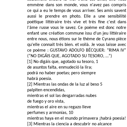
emmène dans son monde, vous n'avez pas compris
ce qui a eu le temps de vous arriver. Ses amis savent
aussi le prendre en photo. Elle a une sensibilité
poétique littéraire très vive et très fine c'est dans
l'âme russe vous le savez. Ce poème est donc notre
enfant une création commune issu d'un jeu littéraire
entre nous, nous étions sur le thème de Cyrano pièce
qu'elle connait très bien. et voilà. Je vous laisse avec
ce poème : GUSTAVO ADOLFO BÉCQUER: “RIMA IV”
(“NO DIGÁIS QUE, AGOTADO SU TESORO, …”)
[1] No digáis que, agotado su tesoro, 1
de asuntos falta, enmudeció la lira;
podrá no haber poetas; pero siempre
habrá poesía.
[2] Mientras las ondas de la luz al beso 5
palpiten encendidas,
mientras el sol las desgarradas nubes
de fuego y oro vista,
mientras el aire en su regazo lleve
perfumes y armonías, 10
mientras haya en el mundo primavera ¡habrá poesía!
[3] Mientras la ciencia a descubrir no alcance