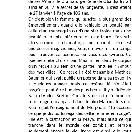
de ses 99 ans, le dramaturge René de Obaldia livrait
ainsi en 2017 le secret de sa longévité. IL s’est éteint
le 27 janvier à l’âge de 103 ans.
Or c'est bien la femme qui suscite le plus grand des
émerveillement quand elle véhicule un beauté par
celle d'un mannequin ou d'une star froide mais une
beauté à la fois intérieure et extérieure. J'en suis
alors comme le dramaturge tout ébaubi. Irène est
une de ces magiciennes, vous en avez mis du temps
pour trouver ce poème... où vous êtes Cyrano. Ce
poème a été choisis par Maximilien dans le corpus
d'un recueil au sein d'une partie intitulée " Amour
des mes villes." Ce recueil a été transmis à Mathieu
Baumier qui avait publié un poème dans sa revue il y
a quelques années mais ce poème là n'y était
pas,c'est peut être l'un des plus beaux. Il y a l'idée de
Naja d'André Breton. Ou alors de cette femme en
robe rouge qui apparait dans le film Matrix alors que
Néo reçoit l'enseignement de Morphéus. "Tu écoutes
ce que je dis ou tu regardes cette femme en rouge".
Elle est la distraction et la Maya, mais aussi ce qui
tranche dans le monde des zombis et semble
seulement encore la vie. Irène est ainsi, elle vous