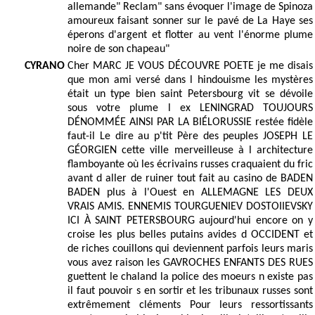
allemande" Reclam" sans évoquer l'image de Spinoza
amoureux faisant sonner sur le pavé de La Haye ses
éperons d'argent et flotter au vent l'énorme plume
noire de son chapeau"
CYRANO
Cher MARC JE VOUS DÉCOUVRE POETE je me disais
que mon ami versé dans l hindouisme les mystères
était un type bien saint Petersbourg vit se dévoile
sous votre plume l ex LENINGRAD TOUJOURS
DÉNOMMÉE AINSI PAR LA BIÉLORUSSIE restée fidèle
faut-il Le dire au p'tit Père des peuples JOSEPH LE
GÉORGIEN cette ville merveilleuse à l architecture
flamboyante où les écrivains russes craquaient du fric
avant d aller de ruiner tout fait au casino de BADEN
BADEN plus à l'Ouest en ALLEMAGNE LES DEUX
VRAIS AMIS. ENNEMIS TOURGUENIEV DOSTOIIEVSKY
ICI À SAINT PETERSBOURG aujourd'hui encore on y
croise les plus belles putains avides d OCCIDENT et
de riches couillons qui deviennent parfois leurs maris
vous avez raison les GAVROCHES ENFANTS DES RUES
guettent le chaland la police des moeurs n existe pas
il faut pouvoir s en sortir et les tribunaux russes sont
extrêmement cléments Pour leurs ressortissants