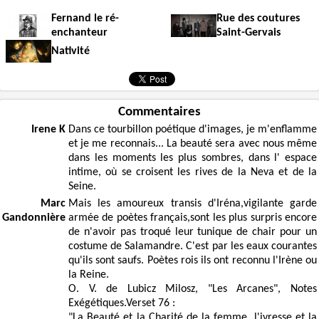
Fernand le ré-
Rue des coutures
enchanteur
Saint-Gervais
Nativité
Commentaires
Irene K
Dans ce tourbillon poétique d'images, je m'enflamme
et je me reconnais... La beauté sera avec nous même
dans les moments les plus sombres, dans l' espace
intime, où se croisent les rives de la Neva et de la
Seine.
Marc
Mais les amoureux transis d'Iréna,vigilante garde
Gandonnière
armée de poètes français,sont les plus surpris encore
de n'avoir pas troqué leur tunique de chair pour un
costume de Salamandre. C'est par les eaux courantes
qu'ils sont saufs. Poètes rois ils ont reconnu l'Irène ou
la Reine.
O. V. de Lubicz Milosz, "Les Arcanes", Notes
Exégétiques.Verset 76 :
"La Beauté et la Charité de la femme, l'ivresse et la