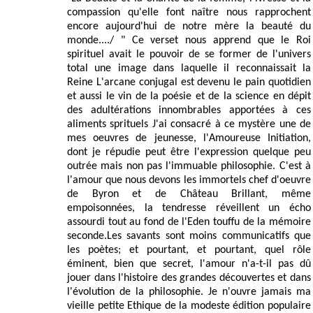
compassion qu'elle font naître nous rapprochent
encore aujourd'hui de notre mère la beauté du
monde..../ " Ce verset nous apprend que le Roi
spirituel avait le pouvoir de se former de l'univers
total une image dans laquelle il reconnaissait la
Reine L'arcane conjugal est devenu le pain quotidien
et aussi le vin de la poésie et de la science en dépit
des adultérations innombrables apportées à ces
aliments sprituels J'ai consacré à ce mystère une de
mes oeuvres de jeunesse, l'Amoureuse Initiation,
dont je répudie peut être l'expression quelque peu
outrée mais non pas l'immuable philosophie. C'est à
l'amour que nous devons les immortels chef d'oeuvre
de Byron et de Château Brillant, même
empoisonnées, la tendresse réveillent un écho
assourdi tout au fond de l'Eden touffu de la mémoire
seconde.Les savants sont moins communicatifs que
les poètes; et pourtant, et pourtant, quel rôle
éminent, bien que secret, l'amour n'a-t-il pas dû
jouer dans l'histoire des grandes découvertes et dans
l'évolution de la philosophie. Je n'ouvre jamais ma
vieille petite Ethique de la modeste édition populaire