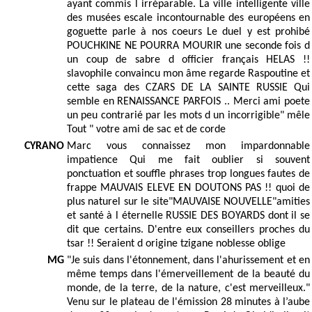
ayant commis l irréparable. La ville intelligente ville
des musées escale incontournable des européens en
goguette parle à nos coeurs Le duel y est prohibé
POUCHKINE NE POURRA MOURIR une seconde fois d
un coup de sabre d officier français HELAS !!
slavophile convaincu mon âme regarde Raspoutine et
cette saga des CZARS DE LA SAINTE RUSSIE Qui
semble en RENAISSANCE PARFOIS .. Merci ami poete
un peu contrarié par les mots d un incorrigible" mêle
Tout " votre ami de sac et de corde
CYRANO
Marc vous connaissez mon impardonnable
impatience Qui me fait oublier si souvent
ponctuation et souffle phrases trop longues fautes de
frappe MAUVAIS ELEVE EN DOUTONS PAS !! quoi de
plus naturel sur le site"MAUVAISE NOUVELLE"amities
et santé à l éternelle RUSSIE DES BOYARDS dont il se
dit que certains. D'entre eux conseillers proches du
tsar !! Seraient d origine tzigane noblesse oblige
MG
"Je suis dans l'étonnement, dans l'ahurissement et en
même temps dans l'émerveillement de la beauté du
monde, de la terre, de la nature, c'est merveilleux."
Venu sur le plateau de l'émission 28 minutes à l’aube