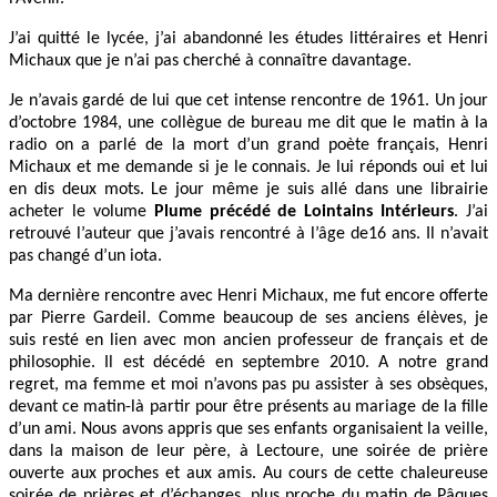
J’ai quitté le lycée, j’ai abandonné les études littéraires et Henri
Michaux que je n’ai pas cherché à connaître davantage.
Je n’avais gardé de lui que cet intense rencontre de 1961. Un jour
d’octobre 1984, une collègue de bureau me dit que le matin à la
radio on a parlé de la mort d’un grand poète français, Henri
Michaux et me demande si je le connais. Je lui réponds oui et lui
en dis deux mots. Le jour même je suis allé dans une librairie
acheter le volume
Plume précédé de Lointains Intérieurs
. J’ai
retrouvé l’auteur que j’avais rencontré à l’âge de16 ans. Il n’avait
pas changé d’un iota.
Ma dernière rencontre avec Henri Michaux, me fut encore offerte
par Pierre Gardeil. Comme beaucoup de ses anciens élèves, je
suis resté en lien avec mon ancien professeur de français et de
philosophie. Il est décédé en septembre 2010. A notre grand
regret, ma femme et moi n’avons pas pu assister à ses obsèques,
devant ce matin-là partir pour être présents au mariage de la fille
d’un ami. Nous avons appris que ses enfants organisaient la veille,
dans la maison de leur père, à Lectoure, une soirée de prière
ouverte aux proches et aux amis. Au cours de cette chaleureuse
soirée de prières et d’échanges, plus proche du matin de Pâques