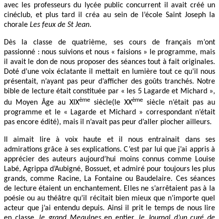
avec les professeurs du lycée public concurrent il avait créé un
cinéclub, et plus tard il créa au sein de l’école Saint Joseph la
chorale
Les feux de St Jean
.
Dès la classe de quatrième, ses cours de français m’ont
passionné : nous suivions et nous « faisions » le programme, mais
il avait le don de nous proposer des séances tout à fait originales.
Doté d’une voix éclatante il mettait en lumière tout ce qu’il nous
présentait, n’ayant pas peur d’afficher des goûts tranchés. Notre
bible de lecture était constituée par « les 5 Lagarde et Michard »,
ème
ème
du Moyen Âge au XIX
siècle(le XX
siècle n’était pas au
programme et le « Lagarde et Michard » correspondant n’était
pas encore édité), mais il n’avait pas peur d’aller piocher ailleurs.
Il aimait lire à voix haute et il nous entrainait dans ses
admirations grâce à ses explications. C’est par lui que j’ai appris à
apprécier des auteurs aujourd’hui moins connus comme Louise
Labé, Agrippa d’Aubigné, Bossuet, et admiré pour toujours les plus
grands, comme Racine, La Fontaine ou Baudelaire. Ces séances
de lecture étaient un enchantement. Elles ne s’arrêtaient pas à la
poésie ou au théâtre qu’il récitait bien mieux que n’importe quel
acteur que j’ai entendu depuis. Ainsi il prit le temps de nous lire
en classe,
le grand Meaulnes
en entier,
le Journal d’un curé de