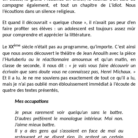
campagne
également, et tout un chapitre de
L’Idiot
. Nous
l’écoutions dans un silence religieux.
Et quand il découvrait « quelque chose », il n’avait pas peur d’en
faire profiter ses élèves : un adolescent est toujours assez mûr
pour comprendre et apprécier la littérature.
ème
Le XX
siècle n’était pas au programme, qu’importe. C’est ainsi
que nous avons découvert le théâtre de Jean Anouilh avec la pièce
l’Hurluberlu ou le réactionnaire amoureux
et qu’un matin, en
classe de seconde, il nous dit :
« je vais vous faire découvrir un
écrivain que sans doute vous ne connaissez pas, Henri Michaux. »
Et il a lu. Je ne me souviens pas exactement de tout ce qu’il a lu,
mais je n’ai pas oublié mon éblouissement immédiat à l’écoute de
quatre des textes présentés,
Mes occupations
Je peux rarement voir quelqu’un sans le battre.
D’autres préfèrent le monologue intérieur. Moi non.
J’aime mieux battre.
Il y a des gens qui s’assoient en face de moi au
restaurant et ne disent rien, ils restent un certain