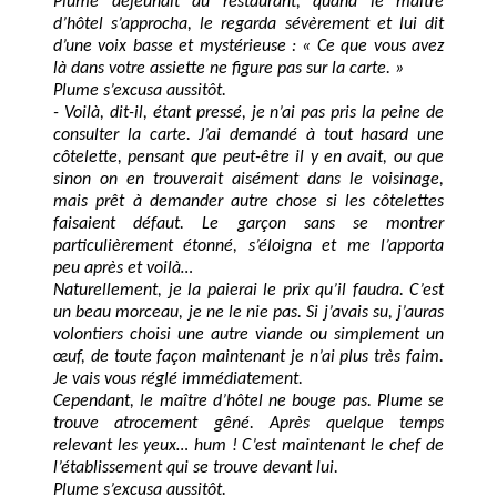
Plume déjeunait au restaurant, quand le maître
d’hôtel s’approcha, le regarda sévèrement et lui dit
d’une voix basse et mystérieuse : « Ce que vous avez
là dans votre assiette ne figure pas sur la carte. »
Plume s’excusa aussitôt.
- Voilà, dit-il, étant pressé, je n’ai pas pris la peine de
consulter la carte. J’ai demandé à tout hasard une
côtelette, pensant que peut-être il y en avait, ou que
sinon on en trouverait aisément dans le voisinage,
mais prêt à demander autre chose si les côtelettes
faisaient défaut. Le garçon sans se montrer
particulièrement étonné, s’éloigna et me l’apporta
peu après et voilà…
Naturellement, je la paierai le prix qu’il faudra. C’est
un beau morceau, je ne le nie pas. Si j’avais su, j’auras
volontiers choisi une autre viande ou simplement un
œuf, de toute façon maintenant je n’ai plus très faim.
Je vais vous réglé immédiatement.
Cependant, le maître d’hôtel ne bouge pas. Plume se
trouve atrocement gêné. Après quelque temps
relevant les yeux… hum ! C’est maintenant le chef de
l’établissement qui se trouve devant lui.
Plume s’excusa aussitôt.