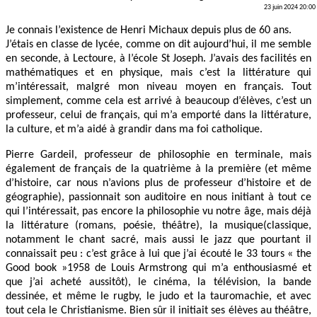
23 juin 2024 20:00
Je connais l’existence de Henri Michaux depuis plus de 60 ans.
J’étais en classe de lycée, comme on dit aujourd’hui, il me semble
en seconde, à Lectoure, à l’école St Joseph. J’avais des facilités en
mathématiques et en physique, mais c’est la littérature qui
m’intéressait, malgré mon niveau moyen en français. Tout
simplement, comme cela est arrivé à beaucoup d’élèves, c’est un
professeur, celui de français, qui m’a emporté dans la littérature,
la culture, et m’a aidé à grandir dans ma foi catholique.
Pierre Gardeil, professeur de philosophie en terminale, mais
également de français de la quatrième à la première (et même
d’histoire, car nous n’avions plus de professeur d’histoire et de
géographie), passionnait son auditoire en nous initiant à tout ce
qui l’intéressait, pas encore la philosophie vu notre âge, mais déjà
la littérature (romans, poésie, théâtre), la musique(classique,
notamment le chant sacré, mais aussi le jazz que pourtant il
connaissait peu : c’est grâce à lui que j’ai écouté le 33 tours « the
Good book »1958 de Louis Armstrong qui m’a enthousiasmé et
que j’ai acheté aussitôt), le cinéma, la télévision, la bande
dessinée, et même le rugby, le judo et la tauromachie, et avec
tout cela le Christianisme. Bien sûr il initiait ses élèves au théâtre,