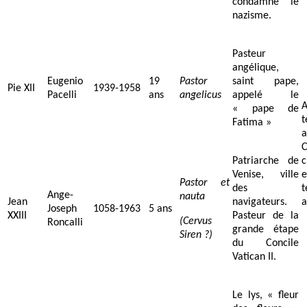
condamne le
nazisme.
Pasteur
angélique,
Eugenio
19
Pastor
saint pape,
Pie XII
1939-1958
Pacelli
ans
angelicus
appelé le
A
« pape de
t
Fatima »
a
C
Patriarche de
c
Venise, ville
e
Pastor et
des
Ange-
nauta
Jean
navigateurs.
a
Joseph
1058-1963
5 ans
XXIII
Pasteur de la
(Cervus
Roncalli
grande étape
Siren ?)
du Concile
Vatican II.
Le lys, « fleur