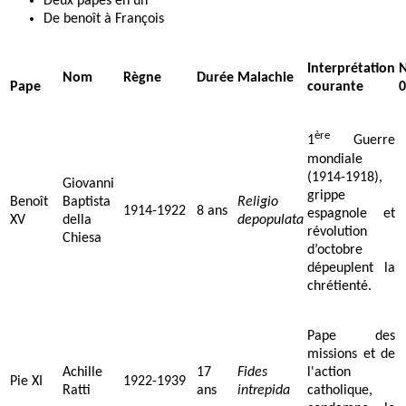
Deux papes en un
De benoît à François
Interprétation
Nom
Règne
Durée
Malachie
Pape
courante
0
ère
1
Guerre
mondiale
(1914-1918),
Giovanni
grippe
Benoît
Baptista
Religio
1914-1922
8 ans
espagnole et
XV
della
depopulata
révolution
Chiesa
d’octobre
dépeuplent la
chrétienté.
Pape des
missions et de
Achille
17
Fides
l'action
Pie XI
1922-1939
Ratti
ans
intrepida
catholique,