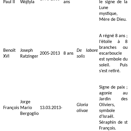
Paul II
Wojtyla
ans
le signe de la
Lune
mystique,
Mère de Dieu.
A régné 8 ans ;
l’étoile à 8
branches ou
Benoît
Joseph
De labore
2005-2013
8 ans
escarboucle
XVI
Ratzinger
solis
est symbole du
soleil. Puis
s’est retiré.
Signe de paix ;
agonie au
Jardin des
Jorge
Gloria
Oliviers,
François
Mario
13.03.2013-
olivae
symbole
Bergoglio
d’Israël.
Séraphin de st
François.