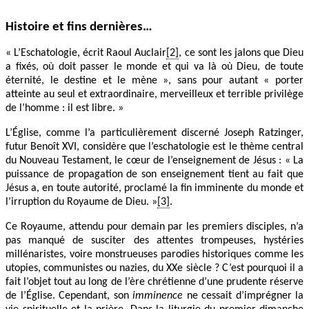
Histoire et fins dernières…
« L’Eschatologie, écrit Raoul Auclair
[2]
, ce sont les jalons que Dieu
a fixés, où doit passer le monde et qui va là où Dieu, de toute
éternité, le destine et le mène », sans pour autant « porter
atteinte au seul et extraordinaire, merveilleux et terrible privilège
de l’homme : il est libre. »
L’Église, comme l’a particulièrement discerné Joseph Ratzinger,
futur Benoît XVI, considère que l’eschatologie est le thème central
du Nouveau Testament, le cœur de l’enseignement de Jésus : « La
puissance de propagation de son enseignement tient au fait que
Jésus a, en toute autorité, proclamé la fin imminente du monde et
l’irruption du Royaume de Dieu. »
[3]
.
Ce Royaume, attendu pour demain par les premiers disciples, n’a
pas manqué de susciter des attentes trompeuses, hystéries
millénaristes, voire monstrueuses parodies historiques comme les
utopies, communistes ou nazies, du XXe siècle ? C’est pourquoi il a
fait l’objet tout au long de l’ère chrétienne d’une prudente réserve
de l’Église. Cependant, son
imminence
ne cessait d’imprégner la