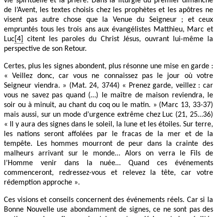
vie spirituelle et la prière. Dans la liturgie du premier dimanche
de l’Avent, les textes choisis chez les prophètes et les apôtres ne
visent pas autre chose que la Venue du Seigneur ; et ceux
empruntés tous les trois ans aux évangélistes Matthieu, Marc et
Luc
[4]
citent les paroles du Christ Jésus, ouvrant lui-même la
perspective de son Retour.
Certes, plus les signes abondent, plus résonne une mise en garde :
« Veillez donc, car vous ne connaissez pas le jour où votre
Seigneur viendra. » (Mat. 24, 3744) « Prenez garde, veillez : car
vous ne savez pas quand (…) le maître de maison reviendra, le
soir ou à minuit, au chant du coq ou le matin. » (Marc 13, 33-37)
mais aussi, sur un mode d’urgence extrême chez Luc (21, 25…36)
« Il y aura des signes dans le soleil, la lune et les étoiles. Sur terre,
les nations seront affolées par le fracas de la mer et de la
tempête. Les hommes mourront de peur dans la crainte des
malheurs arrivant sur le monde… Alors on verra le Fils de
l’Homme venir dans la nuée… Quand ces événements
commenceront, redressez-vous et relevez la tête, car votre
rédemption approche ».
Ces visions et conseils concernent des événements réels. Car si la
Bonne Nouvelle use abondamment de signes, ce ne sont pas des