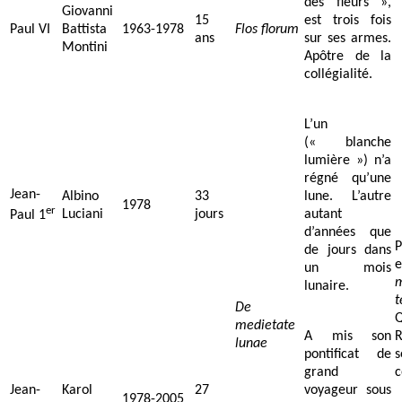
des fleurs »,
Giovanni
15
est trois fois
Paul VI
Battista
1963-1978
Flos florum
ans
sur ses armes.
Montini
Apôtre de la
collégialité.
L’un
(« blanche
lumière ») n’a
régné qu’une
Jean-
Albino
33
lune. L’autre
1978
er
Luciani
jours
autant
Paul 1
d’années que
P
de jours dans
un mois
lunaire.
t
De
medietate
A mis son
lunae
pontificat de
grand
c
Jean-
Karol
27
voyageur sous
1978-2005