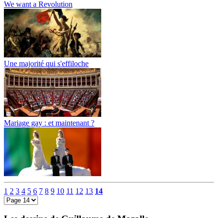
We want a Revolution
Une majorité qui s'effiloche
Mariage gay : et maintenant ?
1
2
3
4
5
6
7
8
9
10
11
12
13
14