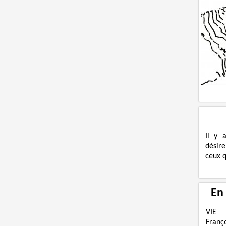
Il y 
désire
ceux q
En
VIE
Franç