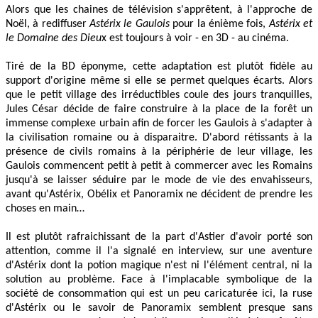
Alors que les chaines de télévision s'apprêtent, à l'approche de
Noël, à rediffuser
Astérix le Gaulois
pour la énième fois,
Astérix et
le Domaine des Dieu
x est toujours à voir - en 3D - au cinéma.
Tiré de la BD éponyme, cette adaptation est plutôt fidèle au
support d'origine même si elle se permet quelques écarts. Alors
que le petit village des irréductibles coule des jours tranquilles,
Jules César décide de faire construire à la place de la forêt un
immense complexe urbain afin de forcer les Gaulois à s'adapter à
la civilisation romaine ou à disparaitre. D'abord rétissants à la
présence de civils romains à la périphérie de leur village, les
Gaulois commencent petit à petit à commercer avec les Romains
jusqu'à se laisser séduire par le mode de vie des envahisseurs,
avant qu'Astérix, Obélix et Panoramix ne décident de prendre les
choses en main…
Il est plutôt rafraichissant de la part d'Astier d'avoir porté son
attention, comme il l'a signalé en interview, sur une aventure
d'Astérix dont la potion magique n'est ni l'élément central, ni la
solution au problème. Face à l'implacable symbolique de la
société de consommation qui est un peu caricaturée ici, la ruse
d'Astérix ou le savoir de Panoramix semblent presque sans