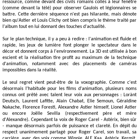
ressource, comme devant des civils romains collés à leur fenêtre
(comme devant la télé) pour observer Gaulois et légionnaires se
battre. Cette dernière séquence n'est pas hilarante, mais dénote
bien qu'Astier et Louis Clichy ont bien compris le thème traité par
l'album tout en lui donnant des touches d'actualité.
Sur le plan technique, il y a peu à redire : l'animation est fluide et
rapide, les jeux de lumière font plonger le spectateur dans le
décor et donnent corps à l'environnement. La 3D est utilisée à bon
escient et la réalisation tire profit au maximum de la technique
d'animation, notamment avec des placements de caméras
impossibles dans la réalité.
Le seul regret vient peut-être de la voxographie. Comme c'est
désormais l'habitude pour les films d'animation, plusieurs noms
connus ont prêté avec talent leur voix aux personnages : Lorànt
Deutsch, Laurent Lafitte, Alain Chabat, Elie Semoun, Géraldine
Nakache, Florence Foresti, Alexandre Astier himself, Lionel Astier
ou encore Joëlle Sevilla (respectivement père et mère
d'Alexandre). Cependant la voix de Roger Carel - Astérix, bien sûr
- manque désormais parfois de puissance et clareté. En dépit du
respect unanimement partagé pour Roger Carel, son travail, sa
carrière, avec des voix comme Winnie, ALF, Kaa, Astérix, Kermit,