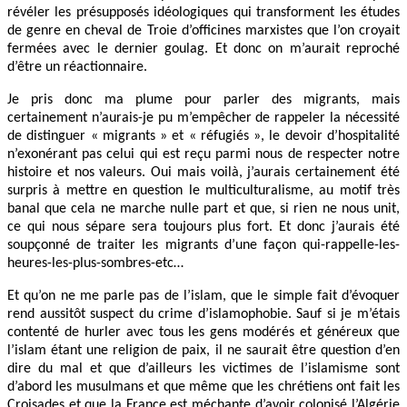
révéler les présupposés idéologiques qui transforment les études
de genre en cheval de Troie d’officines marxistes que l’on croyait
fermées avec le dernier goulag. Et donc on m’aurait reproché
d’être un réactionnaire.
Je pris donc ma plume pour parler des migrants, mais
certainement n’aurais-je pu m’empêcher de rappeler la nécessité
de distinguer « migrants » et « réfugiés », le devoir d’hospitalité
n’exonérant pas celui qui est reçu parmi nous de respecter notre
histoire et nos valeurs. Oui mais voilà, j’aurais certainement été
surpris à mettre en question le multiculturalisme, au motif très
banal que cela ne marche nulle part et que, si rien ne nous unit,
ce qui nous sépare sera toujours plus fort. Et donc j’aurais été
soupçonné de traiter les migrants d’une façon qui-rappelle-les-
heures-les-plus-sombres-etc…
Et qu’on ne me parle pas de l’islam, que le simple fait d’évoquer
rend aussitôt suspect du crime d’islamophobie. Sauf si je m’étais
contenté de hurler avec tous les gens modérés et généreux que
l’islam étant une religion de paix, il ne saurait être question d’en
dire du mal et que d’ailleurs les victimes de l’islamisme sont
d’abord les musulmans et que même que les chrétiens ont fait les
Croisades et que la France est méchante d’avoir colonisé l’Algérie