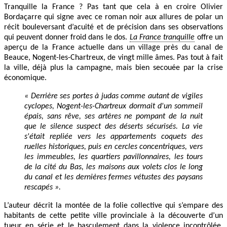
Tranquille la France ? Pas tant que cela à en croire Olivier
Bordaçarre qui signe avec ce roman noir aux allures de polar un
récit bouleversant d’acuité et de précision dans ses observations
qui peuvent donner froid dans le dos.
La France tranquille
offre un
aperçu de la France actuelle dans un village près du canal de
Beauce, Nogent-les-Chartreux, de vingt mille âmes. Pas tout à fait
la ville, déjà plus la campagne, mais bien secouée par la crise
économique.
«
Derrière ses portes à judas comme autant de vigiles
cyclopes, Nogent-les-Chartreux dormait d'un sommeil
épais, sans rêve, ses artères ne pompant de la nuit
que le silence suspect des déserts sécurisés. La vie
s'était repliée vers les appartements coquets des
ruelles historiques, puis en cercles concentriques, vers
les immeubles, les quartiers pavillonnaires, les tours
de la cité du Bas, les maisons aux volets clos le long
du canal et les dernières fermes vétustes des paysans
rescapés ».
L’auteur décrit la montée de la folie collective qui s’empare des
habitants de cette petite ville provinciale à la découverte d’un
tueur en série et le basculement dans la violence incontrôlée,