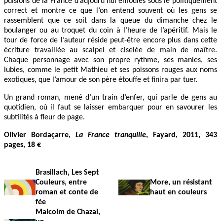
pulsions de la France d’aujourd’hui enfouies sous le politiquement
correct et montre ce que l’on entend souvent où les gens se
rassemblent que ce soit dans la queue du dimanche chez le
boulanger ou au troquet du coin à l’heure de l’apéritif. Mais le
tour de force de l’auteur réside peut-être encore plus dans cette
écriture travaillée au scalpel et ciselée de main de maître.
Chaque personnage avec son propre rythme, ses manies, ses
lubies, comme le petit Mathieu et ses poissons rouges aux noms
exotiques, que l’amour de son père étouffe et finira par tuer.
Un grand roman, mené d’un train d’enfer, qui parle de gens au
quotidien, où il faut se laisser embarquer pour en savourer les
subtilités à fleur de page.
Olivier Bordaçarre,
La France tranquille
, Fayard, 2011, 343
pages, 18 €
Brasillach, Les Sept
Couleurs, entre
More, un résistant
roman et conte de
haut en couleurs
fée
Malcolm de Chazal,