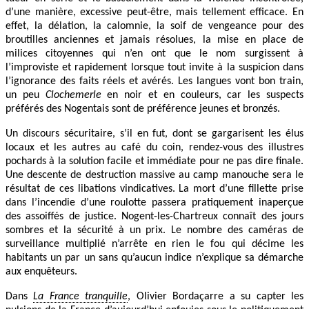
d’une manière, excessive peut-être, mais tellement efficace. En
effet, la délation, la calomnie, la soif de vengeance pour des
broutilles anciennes et jamais résolues, la mise en place de
milices citoyennes qui n’en ont que le nom surgissent à
l’improviste et rapidement lorsque tout invite à la suspicion dans
l’ignorance des faits réels et avérés. Les langues vont bon train,
un peu
Clochemerle
en noir et en couleurs, car les suspects
préférés des Nogentais sont de préférence jeunes et bronzés.
Un discours sécuritaire, s’il en fut, dont se gargarisent les élus
locaux et les autres au café du coin, rendez-vous des illustres
pochards à la solution facile et immédiate pour ne pas dire finale.
Une descente de destruction massive au camp manouche sera le
résultat de ces libations vindicatives. La mort d’une fillette prise
dans l’incendie d’une roulotte passera pratiquement inaperçue
des assoiffés de justice. Nogent-les-Chartreux connaît des jours
sombres et la sécurité à un prix. Le nombre des caméras de
surveillance multiplié n’arrête en rien le fou qui décime les
habitants un par un sans qu’aucun indice n’explique sa démarche
aux enquêteurs.
Dans
La France tranquille
, Olivier Bordaçarre a su capter les