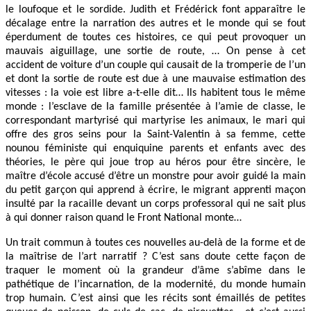
le loufoque et le sordide. Judith et Frédérick font apparaître le
décalage entre la narration des autres et le monde qui se fout
éperdument de toutes ces histoires, ce qui peut provoquer un
mauvais aiguillage, une sortie de route, … On pense à cet
accident de voiture d’un couple qui causait de la tromperie de l’un
et dont la sortie de route est due à une mauvaise estimation des
vitesses : la voie est libre a-t-elle dit… Ils habitent tous le même
monde : l’esclave de la famille présentée à l’amie de classe, le
correspondant martyrisé qui martyrise les animaux, le mari qui
offre des gros seins pour la Saint-Valentin à sa femme, cette
nounou féministe qui enquiquine parents et enfants avec des
théories, le père qui joue trop au héros pour être sincère, le
maître d’école accusé d’être un monstre pour avoir guidé la main
du petit garçon qui apprend à écrire, le migrant apprenti maçon
insulté par la racaille devant un corps professoral qui ne sait plus
à qui donner raison quand le Front National monte…
Un trait commun à toutes ces nouvelles au-delà de la forme et de
la maîtrise de l’art narratif ? C’est sans doute cette façon de
traquer le moment où la grandeur d’âme s’abîme dans le
pathétique de l’incarnation, de la modernité, du monde humain
trop humain. C’est ainsi que les récits sont émaillés de petites