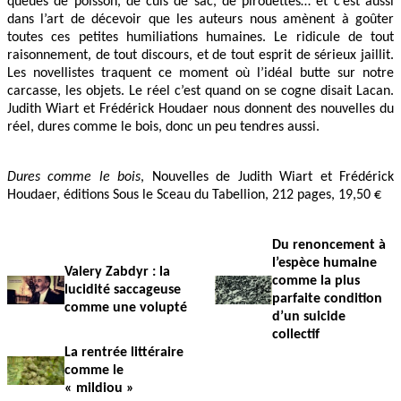
queues de poisson, de culs de sac, de pirouettes… et c’est aussi
dans l’art de décevoir que les auteurs nous amènent à goûter
toutes ces petites humiliations humaines. Le ridicule de tout
raisonnement, de tout discours, et de tout esprit de sérieux jaillit.
Les novellistes traquent ce moment où l’idéal butte sur notre
carcasse, les objets. Le réel c’est quand on se cogne disait Lacan.
Judith Wiart et Frédérick Houdaer nous donnent des nouvelles du
réel, dures comme le bois, donc un peu tendres aussi.
Dures comme le bois
, Nouvelles de Judith Wiart et Frédérick
Houdaer, éditions Sous le Sceau du Tabellion, 212 pages, 19,50 €
Du renoncement à
l’espèce humaine
Valery Zabdyr : la
comme la plus
lucidité saccageuse
parfaite condition
comme une volupté
d’un suicide
collectif
La rentrée littéraire
comme le
« mildiou »