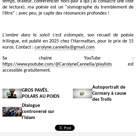
temps, orateur, conférencier hors-pair à qui j’ai consacré une liste
de lecture), ma poésie est un “sismographe du tremblement de
l’être” : avec peu, je capte des résonances profondes !
L'ombre dans le soleil s'est estompée,
son recueil de poésie
trilingue
,
est publié en 2025 chez l’Harmattan, pour le prix de 15
euros. Contact :
carolyne.cannella@gmail.com
Sa chaîne YouTube :
https://www.youtube.com/@CarolyneCannella/playlists
est
accessible gratuitement.
Autoportrait de
GROS PAVÉS,
Cormary à cause
POLARS AU POIDS
des Trolls
Dialogue
controversé sur
l’islam