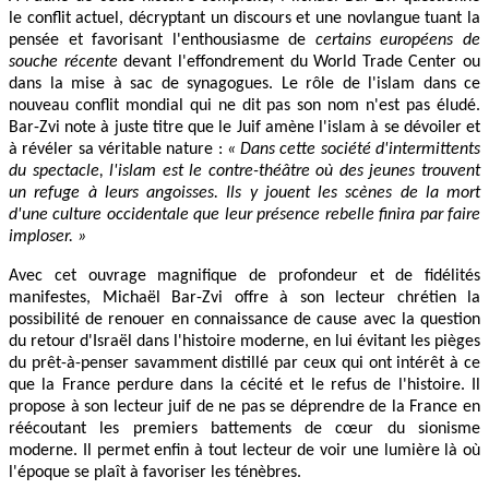
le conflit actuel, décryptant un discours et une novlangue tuant la
pensée et favorisant l'enthousiasme de
certains européens de
souche récente
devant l'effondrement du World Trade Center ou
dans la mise à sac de synagogues. Le rôle de l'islam dans ce
nouveau conflit mondial qui ne dit pas son nom n'est pas éludé.
Bar-Zvi note à juste titre que le Juif amène l'islam à se dévoiler et
à révéler sa véritable nature :
« Dans cette société d'intermittents
du spectacle, l'islam est le contre-théâtre où des jeunes trouvent
un refuge à leurs angoisses. Ils y jouent les scènes de la mort
d'une culture occidentale que leur présence rebelle finira par faire
imploser. »
Avec cet ouvrage magnifique de profondeur et de fidélités
manifestes, Michaël Bar-Zvi offre à son lecteur chrétien la
possibilité de renouer en connaissance de cause avec la question
du retour d'Israël dans l'histoire moderne, en lui évitant les pièges
du prêt-à-penser savamment distillé par ceux qui ont intérêt à ce
que la France perdure dans la cécité et le refus de l'histoire. Il
propose à son lecteur juif de ne pas se déprendre de la France en
réécoutant les premiers battements de cœur du sionisme
moderne. Il permet enfin à tout lecteur de voir une lumière là où
l'époque se plaît à favoriser les ténèbres.