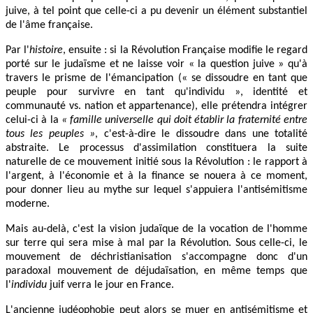
juive, à tel point que celle-ci a pu devenir un élément substantiel
de l'âme française.
Par l'
histoire
, ensuite : si la Révolution Française modifie le regard
porté sur le judaïsme et ne laisse voir « la question juive » qu'à
travers le prisme de l'émancipation (« se dissoudre en tant que
peuple pour survivre en tant qu'individu », identité et
communauté vs. nation et appartenance), elle prétendra intégrer
celui-ci à la
« famille universelle qui doit établir la fraternité entre
tous les peuples »
, c'est-à-dire le dissoudre dans une totalité
abstraite. Le processus d'assimilation constituera la suite
naturelle de ce mouvement initié sous la Révolution : le rapport à
l'argent, à l'économie et à la finance se nouera à ce moment,
pour donner lieu au mythe sur lequel s'appuiera l'antisémitisme
moderne.
Mais au-delà, c'est la vision judaïque de la vocation de l'homme
sur terre qui sera mise à mal par la Révolution. Sous celle-ci, le
mouvement de déchristianisation s'accompagne donc d'un
paradoxal mouvement de déjudaïsation, en même temps que
l'
individu
juif verra le jour en France.
L'ancienne judéophobie peut alors se muer en antisémitisme et