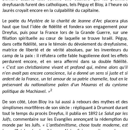
dreyfusards furent des catholiques, tels Péguy et Bloy, à l'heure où
Jaurès croyait encore en la culpabilité du capitaine.
Le poète du
Mystère de la charité de Jeanne d'Arc
placera plus
haut que tout l'idée de fidélité et fondera son engagement pour
Dreyfus, puis pour la France lors de la Grande Guerre, sur une
filiation spirituelle au cœur de laquelle se trouve Israël. Péguy,
dans cette fidélité, sera le témoin du dévoiement du dreyfusisme,
matrice de liberté et de vérité absolues, par les inventeurs du
camp de la paix : il réfutera cette fable hugolienne dont les effets
perdurent encore, et en sera affermi dans sa double fidélité.
« C'est son christianisme vivant et profond qui, même alors qu'il
n'en avait pas encore conscience, lui a donné un sens si juste et si
ardent de la France, un tel amour de sa patrie charnelle, tout en le
préservant du nationalisme païen d'un Maurras et du cynisme
2
politique de Machiavel. »
De son côté, Léon Bloy ira lui aussi à rebours des mythes et des
simplismes mortifères de son siècle : répliquant à Drumont durant
tout le temps du procès Dreyfus, il publia en 1892
Le Salut par les
Juifs
, commentaire sur les Evangiles annonçant la rédemption du
monde par les Juifs.
« L'antisémitisme, chose toute moderne, est