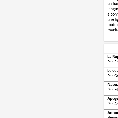
un ho
langue
à con
une li
toute 
manife
La Ré
Par B
Le co
Par G
Nabe,
Par M
Apogé
Par Ap
Annon