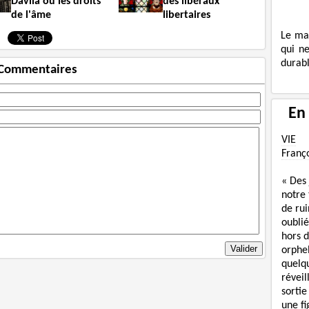
Davila ou les droits
des libéraux
de l'âme
libertaires
Le ma
qui n
durabl
Commentaires
En
VIE
Franç
« Des
notre
de rui
oublié
hors d
orphe
quelq
réveil
sortie
une f