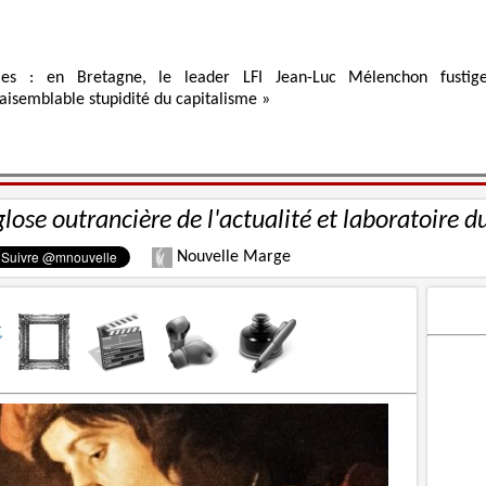
ies : en Bretagne, le leader LFI Jean-Luc Mélenchon fustig
raisemblable stupidité du capitalisme »
glose outrancière de l'actualité et laboratoire d
Nouvelle Marge