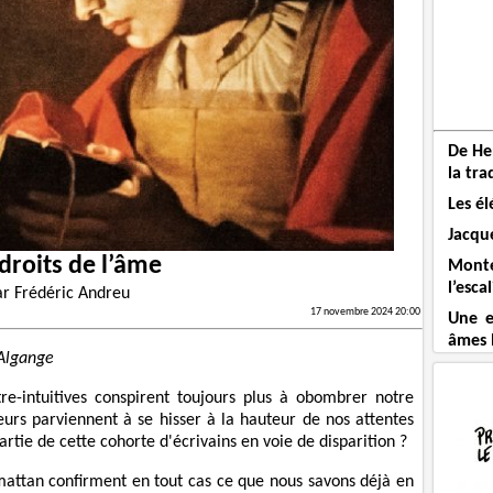
De He
la tra
Les él
Jacque
 droits de l’âme
Mont
l’esca
ar
Frédéric Andreu
17 novembre 2024 20:00
Une e
âmes 
'Algange
e-intuitives conspirent toujours plus à obombrer notre
urs parviennent à se hisser à la hauteur de nos attentes
partie de cette cohorte d'écrivains en voie de disparition ?
mattan confirment en tout cas ce que nous savons déjà en