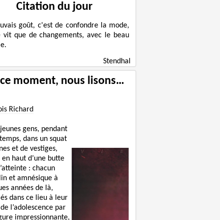
Citation du jour
uvais goût, c'est de confondre la mode,
e vit que de changements, avec le beau
e.
Stendhal
 ce moment, nous lisons…
ois Richard
 jeunes gens, pendant
 temps, dans un squat
nes et de vestiges,
 en haut d’une butte
’atteinte : chacun
lin et amnésique à
ues années de là,
lés dans ce lieu à leur
 de l’adolescence par
igure impressionnante,