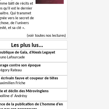
mme bâti de récits et
s qu’il est le dernier
naître. Qui transmet
gnée vers le secret de
chose, de l’univers
sté, et sa clé ».
(voir toutes nos lectures)
Les plus lus...
publique de Gaïa, d’Alexis Legayet
runo Lafourcade
urage contre son époque
régory Rateau
 écrivain fauve et coupeur de têtes
aximilien Friche
e et déclin des Mérovingiens
olline d' Andrésy
ce de la publication de L’homme d’en