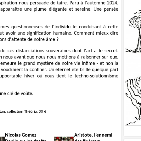
nspiration nous persuade de taire. Paru à l'automne 2024,
 apparaître une plume élégante et sereine. Une pensée
ormes questionneuses de l'individu le conduisant à cette
eut avoir une signification humaine. Comment mieux dire
sons d'attente de notre âme ?
e ces distanciations souveraines dont l'art a le secret.
 nous avant que nous nous mettions à raisonner sur eux.
e demeure le grand mystère de notre vie intime - et non la
 voudraient la confiner. Un éternel été brille quelque part
pportable hiver où nous tient le techno-solutionnisme
une clé de voûte.
tan, collection Théôria, 30 €
Nicolas Gomez
Aristote, l’ennemi