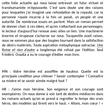
cette folie actuelle qui nous laisse entrevoir un futur virtuel et
transhumaniste m’épouvante. C’est sans doute une des raisons
pour lesquelles j’ai imaginé une refondation de la royauté, car la
personne royale incarne à la fois un passé, un peuple et une
autorité. De nombreux essais en parlent. Mais un roman permet
de donner chair à ces idées, et qu’en s’attachant aux personnages,
le lecteur d’aujourd’hui renoue avec elles un lien. Une machinerie
énorme et sirupeuse s’acharne sur nous. Tocqueville avait raison,
nous ne sommes plus que des toupies tournant dans la satisfaction
de désirs matériels. Toute aspiration métaphysique ostracise.
Une
Reine et rien d’autre
a longtemps été refusé par l’édition. Seul
Frédéric Ovadia a eu le courage d’éditer mon livre.
MN : Votre héroïne est assoiffée de hauteur. Quelle est la
principale condition pour s’élever ? Savoir contempler ? Connaître
sa misère et se savoir aimée malgré tout ?
HR : J’aime mon héroïne. Son exigence et son courage sont
exemplaires. On nous donne à voir tant de destins médiocres dans
les romans actuels qu’on se prend à regretter le temps des vrais
héros, des modèles qui tirent vers le haut. « Allons, mon cœur ! »