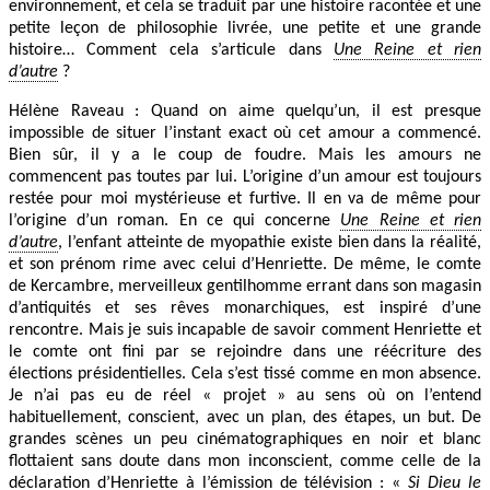
environnement, et cela se traduit par une histoire racontée et une
petite leçon de philosophie livrée, une petite et une grande
histoire… Comment cela s’articule dans
Une Reine et rien
d’autre
?
Hélène Raveau : Quand on aime quelqu’un, il est presque
impossible de situer l’instant exact où cet amour a commencé.
Bien sûr, il y a le coup de foudre. Mais les amours ne
commencent pas toutes par lui. L’origine d’un amour est toujours
restée pour moi mystérieuse et furtive. Il en va de même pour
l’origine d’un roman. En ce qui concerne
Une Reine et rien
d’autre
, l’enfant atteinte de myopathie existe bien dans la réalité,
et son prénom rime avec celui d’Henriette. De même, le comte
de Kercambre, merveilleux gentilhomme errant dans son magasin
d’antiquités et ses rêves monarchiques, est inspiré d’une
rencontre. Mais je suis incapable de savoir comment Henriette et
le comte ont fini par se rejoindre dans une réécriture des
élections présidentielles. Cela s’est tissé comme en mon absence.
Je n’ai pas eu de réel « projet » au sens où on l’entend
habituellement, conscient, avec un plan, des étapes, un but. De
grandes scènes un peu cinématographiques en noir et blanc
flottaient sans doute dans mon inconscient, comme celle de la
déclaration d’Henriette à l’émission de télévision : «
Si Dieu le