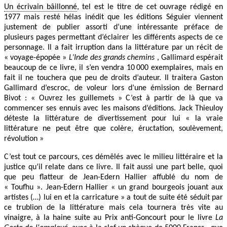
Un écrivain bâillonné
, tel est le titre de cet ouvrage rédigé en
1977 mais resté hélas inédit que les éditions Séguier viennent
justement de publier assorti d’une intéressante préface de
plusieurs pages permettant d’éclairer les différents aspects de ce
personnage. Il a fait irruption dans la littérature par un récit de
« voyage-épopée »
L’Inde des grands chemins
, Gallimard espérait
beaucoup de ce livre, il s’en vendra 10 000 exemplaires, mais en
fait il ne touchera que peu de droits d’auteur. Il traitera Gaston
Gallimard d’escroc, de voleur lors d’une émission de Bernard
Bivot : « Ouvrez les guillemets » C’est à partir de là que va
commencer ses ennuis avec les maisons d’éditions. Jack Thieuloy
déteste la littérature de divertissement pour lui « la vraie
littérature ne peut être que colère, éructation, soulèvement,
révolution »
C’est tout ce parcours, ces démêlés avec le milieu littéraire et la
justice qu’il relate dans ce livre. Il fait aussi une part belle, quoi
que peu flatteur de Jean-Edern Hallier affublé du nom de
« Toufhu ». Jean-Edern Hallier « un grand bourgeois jouant aux
artistes (…) lui en et la carricature » a tout de suite été séduit par
ce trublion de la littérature mais cela tournera très vite au
vinaigre, à la haine suite au Prix anti-Goncourt pour le livre
La