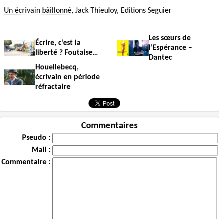
Un écrivain bâillonné
, Jack Thieuloy, Editions Seguier
Les sœurs de
Écrire, c’est la
l’Espérance –
liberté ? Foutaise…
Dantec
Houellebecq,
écrivain en période
réfractaire
Commentaires
Pseudo :
Mail :
Commentaire :