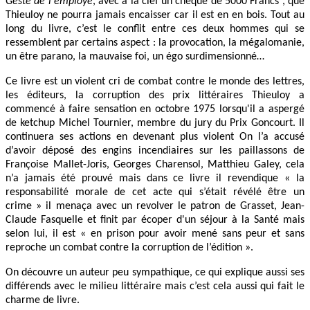
Geste de l'employé
, avec à la clef un chèque de 5000 Francs , que
Thieuloy ne pourra jamais encaisser car il est en en bois. Tout au
long du livre, c’est le conflit entre ces deux hommes qui se
ressemblent par certains aspect : la provocation, la mégalomanie,
un être parano, la mauvaise foi, un égo surdimensionné…
Ce livre est un violent cri de combat contre le monde des lettres,
les éditeurs, la corruption des prix littéraires Thieuloy a
commencé à faire sensation en octobre 1975 lorsqu'il a aspergé
de ketchup Michel Tournier, membre du jury du Prix Goncourt. Il
continuera ses actions en devenant plus violent On l’a accusé
d’avoir déposé des engins incendiaires sur les paillassons de
Françoise Mallet-Joris, Georges Charensol, Matthieu Galey, cela
n’a jamais été prouvé mais dans ce livre il revendique « la
responsabilité morale de cet acte qui s’était révélé être un
crime » il menaça avec un revolver le patron de Grasset, Jean-
Claude Fasquelle et finit par écoper d'un séjour à la Santé mais
selon lui, il est « en prison pour avoir mené sans peur et sans
reproche un combat contre la corruption de l’édition ».
On découvre un auteur peu sympathique, ce qui explique aussi ses
différends avec le milieu littéraire mais c’est cela aussi qui fait le
charme de livre.