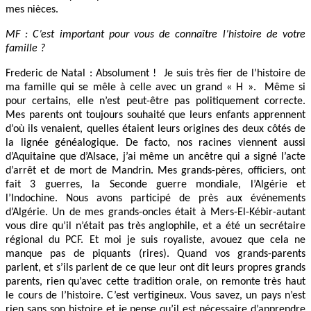
mes nièces.
MF : C’est important pour vous de connaître l’histoire de votre
famille ?
Frederic de Natal : Absolument ! Je suis très fier de l’histoire de
ma famille qui se mêle à celle avec un grand « H ». Même si
pour certains, elle n’est peut-être pas politiquement correcte.
Mes parents ont toujours souhaité que leurs enfants apprennent
d’où ils venaient, quelles étaient leurs origines des deux côtés de
la lignée généalogique. De facto, nos racines viennent aussi
d’Aquitaine que d’Alsace, j’ai même un ancêtre qui a signé l’acte
d’arrêt et de mort de Mandrin. Mes grands-pères, officiers, ont
fait 3 guerres, la Seconde guerre mondiale, l’Algérie et
l’Indochine. Nous avons participé de près aux événements
d’Algérie. Un de mes grands-oncles était à Mers-El-Kébir-autant
vous dire qu’il n’était pas très anglophile, et a été un secrétaire
régional du PCF. Et moi je suis royaliste, avouez que cela ne
manque pas de piquants (rires). Quand vos grands-parents
parlent, et s’ils parlent de ce que leur ont dit leurs propres grands
parents, rien qu’avec cette tradition orale, on remonte très haut
le cours de l’histoire. C’est vertigineux. Vous savez, un pays n’est
rien sans son histoire et je pense qu’il est nécessaire d’apprendre