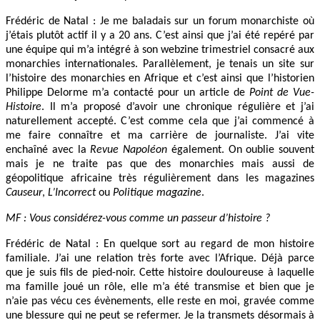
Frédéric de Natal : Je me baladais sur un forum monarchiste où
j’étais plutôt actif il y a 20 ans. C’est ainsi que j’ai été repéré par
une équipe qui m’a intégré à son webzine trimestriel consacré aux
monarchies internationales. Parallèlement, je tenais un site sur
l’histoire des monarchies en Afrique et c’est ainsi que l’historien
Philippe Delorme m’a contacté pour un article de
Point de Vue-
Histoire
. Il m’a proposé d’avoir une chronique régulière et j’ai
naturellement accepté. C’est comme cela que j’ai commencé à
me faire connaître et ma carrière de journaliste. J’ai vite
enchaîné avec la
Revue Napoléon
également. On oublie souvent
mais je ne traite pas que des monarchies mais aussi de
géopolitique africaine très régulièrement dans les magazines
Causeur
,
L’Incorrect
ou
Politique magazine
.
MF : Vous considérez-vous comme un passeur d’histoire ?
Frédéric de Natal : En quelque sort au regard de mon histoire
familiale. J’ai une relation très forte avec l’Afrique. Déjà parce
que je suis fils de pied-noir. Cette histoire douloureuse à laquelle
ma famille joué un rôle, elle m’a été transmise et bien que je
n’aie pas vécu ces évènements, elle reste en moi, gravée comme
une blessure qui ne peut se refermer. Je la transmets désormais à