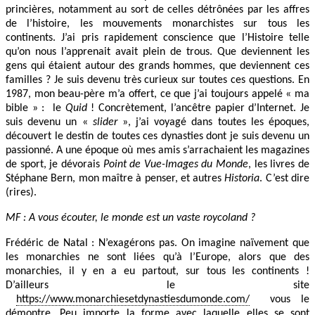
princières, notamment au sort de celles détrônées par les affres
de l’histoire, les mouvements monarchistes sur tous les
continents. J’ai pris rapidement conscience que l’Histoire telle
qu’on nous l’apprenait avait plein de trous. Que deviennent les
gens qui étaient autour des grands hommes, que deviennent ces
familles ? Je suis devenu très curieux sur toutes ces questions. En
1987, mon beau-père m’a offert, ce que j’ai toujours appelé « ma
bible » : le
Quid
! Concrètement, l’ancêtre papier d’Internet. Je
suis devenu un «
slider
», j’ai voyagé dans toutes les époques,
découvert le destin de toutes ces dynasties dont je suis devenu un
passionné. A une époque où mes amis s’arrachaient les magazines
de sport, je dévorais
Point de Vue-Images du Monde
, les livres de
Stéphane Bern, mon maître à penser, et autres
Historia
. C’est dire
(rires).
MF : A vous écouter, le monde est un vaste roycoland ?
Frédéric de Natal : N’exagérons pas. On imagine naïvement que
les monarchies ne sont liées qu’à l’Europe, alors que des
monarchies, il y en a eu partout, sur tous les continents !
D’ailleurs le site
https://www.monarchiesetdynastiesdumonde.com/
vous le
démontre. Peu importe la forme avec laquelle elles se sont