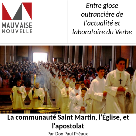
Entre glose
outrancière de
l'actualité et
laboratoire du Verbe
La communauté Saint Martin, l’Église, et
l'apostolat
Par
Don Paul Préaux