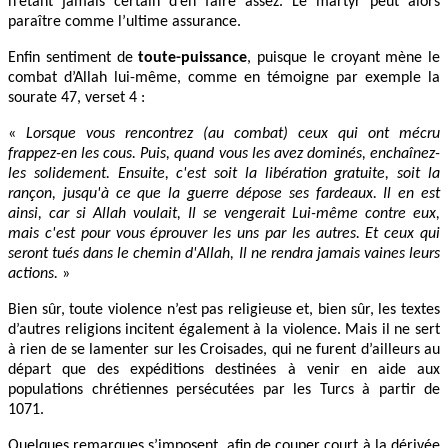
n’étant jamais certain d’en faire assez. Le martyr peut alors
paraître comme l’ultime assurance.
Enfin sentiment de
toute-puissance
, puisque le croyant mène le
combat d’Allah lui-même, comme en témoigne par exemple la
sourate 47, verset 4 :
«
Lorsque vous rencontrez (au combat) ceux qui ont mécru
frappez-en les cous. Puis, quand vous les avez dominés, enchaînez-
les solidement. Ensuite, c'est soit la libération gratuite, soit la
rançon, jusqu'à ce que la guerre dépose ses fardeaux. Il en est
ainsi, car si Allah voulait, Il se vengerait Lui-même contre eux,
mais c'est pour vous éprouver les uns par les autres. Et ceux qui
seront tués dans le chemin d'Allah, Il ne rendra jamais vaines leurs
actions.
»
Bien sûr, toute violence n’est pas religieuse et, bien sûr, les textes
d’autres religions incitent également à la violence. Mais il ne sert
à rien de se lamenter sur les Croisades, qui ne furent d’ailleurs au
départ que des expéditions destinées à venir en aide aux
populations chrétiennes persécutées par les Turcs à partir de
1071.
Quelques remarques s’imposent, afin de couper court à la dérivée