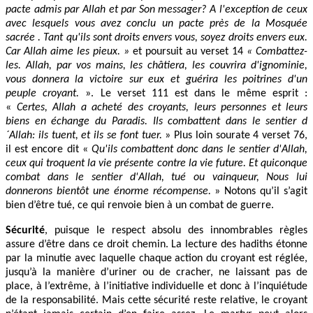
pacte admis par Allah et par Son messager? A l'exception de ceux
avec lesquels vous avez conclu un pacte près de la Mosquée
sacrée . Tant qu'ils sont droits envers vous, soyez droits envers eux.
Car Allah aime les pieux. »
et poursuit au verset 14
« Combattez-
les. Allah, par vos mains, les châtiera, les couvrira d'ignominie,
vous donnera la victoire sur eux et guérira les poitrines d'un
peuple croyant.
». Le verset 111 est dans le même esprit :
«
Certes, Allah a acheté des croyants, leurs personnes et leurs
biens en échange du Paradis. Ils combattent dans le sentier d
´Allah: ils tuent, et ils se font tuer.
» Plus loin sourate 4 verset 76,
il est encore dit «
Qu'ils combattent donc dans le sentier d'Allah,
ceux qui troquent la vie présente contre la vie future. Et quiconque
combat dans le sentier d'Allah, tué ou vainqueur, Nous lui
donnerons bientôt une énorme récompense.
» Notons qu’il s’agit
bien d’être tué, ce qui renvoie bien à un combat de guerre.
Sécurité
, puisque le respect absolu des innombrables règles
assure d’être dans ce droit chemin. La lecture des hadiths étonne
par la minutie avec laquelle chaque action du croyant est réglée,
jusqu’à la manière d’uriner ou de cracher, ne laissant pas de
place, à l’extrême, à l’initiative individuelle et donc à l’inquiétude
de la responsabilité. Mais cette sécurité reste relative, le croyant