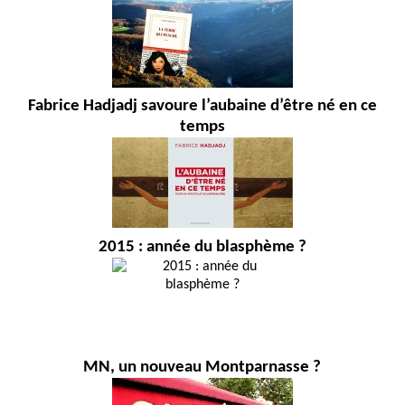
Fabrice Hadjadj savoure l’aubaine d’être né en ce
temps
2015 : année du blasphème ?
MN, un nouveau Montparnasse ?