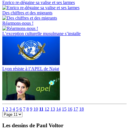
Enrico re-dégaine sa valise et ses larmes
Des chiffres et des migrants
Réarmons-nous !
L’exception culturelle musulmane s’installe
Lyon résiste à l’APEL de Najat
1
2
3
4
5
6
7
8
9
10
11
12
13
14
15
16
17
18
Les dessins de Paul Voltor