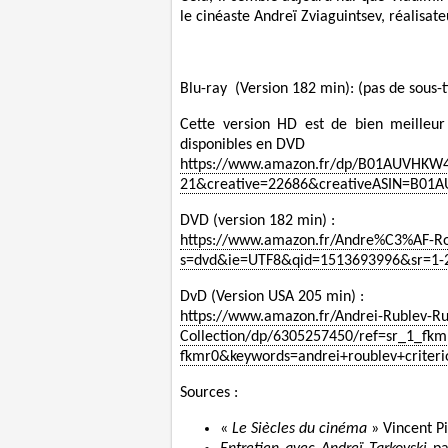
le cinéaste Andreï Zviaguintsev, réalisat
Blu-ray (Version 182 min): (pas de sous-ti
Cette version HD est de bien meilleur 
disponibles en DVD
https://www.amazon.fr/dp/B01AUVHKW
21&creative=22686&creativeASIN=B0
DVD (version 182 min) :
https://www.amazon.fr/Andre%C3%AF-Rou
s=dvd&ie=UTF8&qid=1513693996&sr=1-2
DvD (Version USA 205 min) :
https://www.amazon.fr/Andrei-Rublev-Rub
Collection/dp/6305257450/ref=sr_1_f
fkmr0&keywords=andrei+roublev+criteri
Sources :
«
Le Siècles du cinéma
» Vincent P