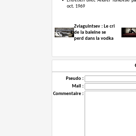
Entretien avec Andreï Tarkovski
par
oct. 1969
Zviaguintsev : Le cri
de la baleine se
perd dans la vodka
Pseudo :
Mail :
Commentaire :