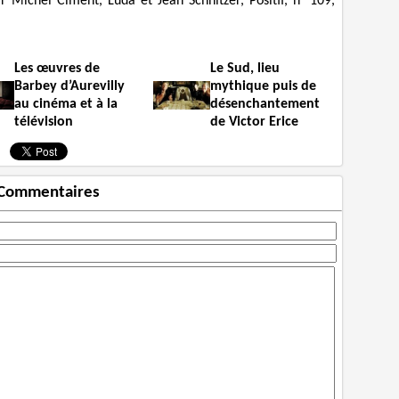
 Michel Ciment, Luda et Jean Schnitzer, Positif, n° 109,
Les œuvres de
Le Sud, lieu
Barbey d’Aurevilly
mythique puis de
au cinéma et à la
désenchantement
télévision
de Victor Erice
Commentaires