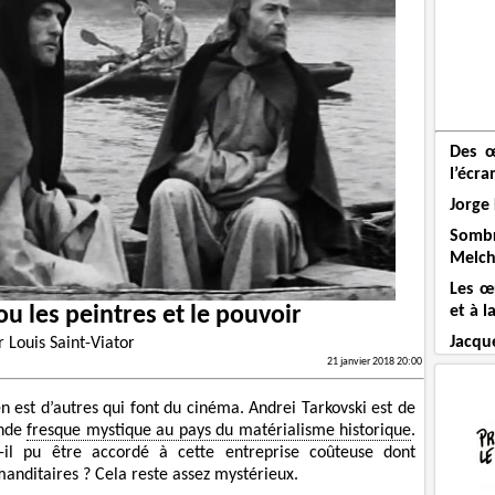
Des œ
l’écra
Jorge 
Somb
Melch
Les œ
u les peintres et le pouvoir
et à l
Jacqu
r
Louis Saint-Viator
21 janvier 2018 20:00
l en est d’autres qui font du cinéma. Andrei Tarkovski est de
ande
fresque mystique au pays du matérialisme historique
.
il pu être accordé à cette entreprise coûteuse dont
anditaires ? Cela reste assez mystérieux.