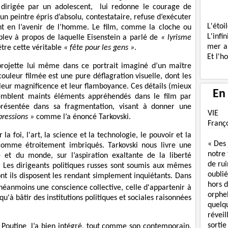
 dirigée par un adolescent, lui redonne le courage de
n peintre épris d’absolu, contestataire, refuse d’exécuter
L'étoi
nt en l’avenir de l’homme. Le film, comme la cloche ou
L'infi
lev à propos de laquelle Eisenstein a parlé de
« lyrisme
mer a
être cette véritable
« fête pour les gens »
.
Et l'h
 projette lui même dans ce portrait imaginé d’un maître
couleur filmée est une pure déflagration visuelle, dont les
 leur magnificence et leur flamboyance. Ces détails (mieux
En
ssemblent maints éléments appréhendés dans le film par
résentée dans sa fragmentation, visant à donner une
VIE
pressions »
comme l’a énoncé Tarkovski.
Franç
la foi, l'art, la science et la technologie, le pouvoir et la
« Des
comme étroitement imbriqués. Tarkovski nous livre une
notre
e et du monde, sur l’aspiration exaltante de la liberté
de rui
. Les dirigeants politiques russes sont soumis aux mêmes
oublié
ont ils disposent les rendant simplement inquiétants. Dans
hors d
 néanmoins une conscience collective, celle d'appartenir à
orphe
'à bâtir des institutions politiques et sociales raisonnées
quelq
réveil
sortie
r Poutine l’a bien intégré, tout comme son contemporain,