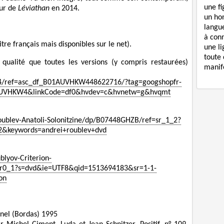
une f
eur de
Léviathan
en 2014.
un ho
langue
à con
tre français mais disponibles sur le net).
une li
toute 
qualité que toutes les versions (y compris restaurées)
manife
4/ref=asc_df_B01AUVHKW448622716/?tag=googshopfr-
1AUVHKW4&linkCode=df0&hvdev=c&hvnetw=g&hvqmt
blev-Anatoli-Solonitzine/dp/B07448GHZB/ref=sr_1_2?
&keywords=andrei+roublev+dvd
lyov-Criterion-
kmr0_1?s=dvd&ie=UTF8&qid=1513694183&sr=1-1-
on
inel (Bordas) 1995