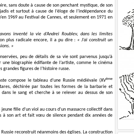
ire, sans doute à cause de son penchant mystique, de son
jadis et surtout à cause de l’éloge de l’indépendance du
qu’en 1969 au Festival de Cannes, et seulement en 1971 en
avons inventé la vie d’Andrei Roublev, dans les limites
on plus radicale encore, il a pu dire :
« J’ai construit un
sions. »
servées, peu de détails de sa vie sont parvenus jusqu’à
r une biographie édifiante de l’artiste, comme le cinéma
es grandes figures de l’histoire russe.
ème
éaste compose le tableau d’une Russie médiévale (XV
rtares, déchirée par toutes les formes de la barbarie et
, dans le sang et cherche à se relever au dessus de son
une fille d'un viol au cours d'un massacre collectif dans
s à son art et fait vœu de silence pendant dix années de
 Russie reconstruit néanmoins des églises. La construction