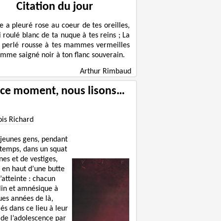
Citation du jour
le a pleuré rose au coeur de tes oreilles,
ni roulé blanc de ta nuque à tes reins ; La
 perlé rousse à tes mammes vermeilles
omme saigné noir à ton flanc souverain.
Arthur Rimbaud
 ce moment, nous lisons…
ois Richard
 jeunes gens, pendant
 temps, dans un squat
nes et de vestiges,
 en haut d’une butte
’atteinte : chacun
lin et amnésique à
ues années de là,
lés dans ce lieu à leur
 de l’adolescence par