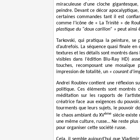
miraculeuse d'une cloche gigantesque,
peindre. Devant ce décor apocalyptique, u
certaines commandes tant il est confia
comme l’icône de « La Trinité » de Roub
plastique du “doux carillon” »
peut ainsi 
Tarkovski, qui pratiqua la peinture, se
d’autrefois. La séquence quasi finale en 
textures et les détails sont montrés dans
visibles dans l’édition Blu-Ray HD) a
touches, recomposant une mosaïque p
impression de totalité, un
« courant d’im
Andrei Roublev contient une réflexion sur 
politique. Ces éléments sont montrés 
méditation sur les rapports de l’artist
créatrice face aux exigences du pouvoir
tourments que leurs sujets, le pouvoir d
ème
le chaos ambiant du XV
siècle existe
une même culture, russe… Ne reste plus qu
pour organiser cette société russe.
Cela, il semble aujourd’hui que Vladimi