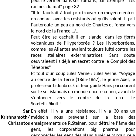
peut le vérifier dans ses romans, par exemple " Les
racines du mal" page 82
"Il lui faudrait à tout prix trouver un moyen d'entrer
en contact avec les résistants où qu'ils soient. Il prit
l'autoroute un peu au nord de Chartes et fonça vers
le nord de la France.../...
Peut être se cachait il en Islande, dans les fjords
volcaniques de l'Hyperborée ? Les Hyperboréens,
comme les Atlantes avaient toujours lutté contre les
races stellaires exterminatrices. Sans doute
oeuvraieent ils déjà en secret contre le Complot des
Ténèbres"
Et tout d'un coup Jules Verne : Jules Verne. "Voyage
au centre de la Terre (1865-1867), le jeune Axel, le
professeur Lidenbrock et leur guide Hans parcourent
sur le sol islandais un monde encore connu, avant de
s'enfoncer vers le centre de la Terre. Le
Snæfellsjökull !
Sar
En effet, il y a une résistance, il y a 30 ans un
Krishnamoth/
médecin nous prévenait sur la base des
Chrisantos
enseignements de R.Steiner, pour détruire l'âme des
gens, les corporations big pharma, pour
déconnecter les gens des plans supérieurs,pour cela