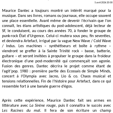
5 avril 2026 20:00
Maurice Dantec a toujours montré un intérêt marqué pour la
musique. Dans ses livres, romans ou journaux, elle occupe souvent
une place essentielle. Avant même de devenir l’écrivain que l’on
connaît, les élans artistiques du post-adolescent, déjà lecteur de
SF, le conduisent, au cours des années 70, à fonder le groupe de
punk-rock État d’Urgence. Celui-ci mutera sous peu, fin seventies,
et deviendra Artefact, irrigué par la vague New Wave / Cold Wave
/ Indus. Les machines – synthétiseurs et boîte à rythme –
viendront se greffer à la Sainte Trinité rock – basse, batterie,
guitare – et seront invitées à propulser le groupe dans la froideur
électronique d’une post-modernité qui commençait son agonie.
Fusion des genres. Dantec décrira le projet comme étant de
l’agit’pop. 1980 : première partie des Ecossais de Simple Minds,
concert à l’Olympia avec Jacno, Lio & co. Chaos musical et
tensions relationnelles. Fin de l’histoire pour Artefact, dans ce qui
ressemble fort à une banale guerre d’égos.
Après cette expérience, Maurice Dantec fait ses armes en
littérature avec
La Sirène rouge
, puis il connaîtra le succès avec
Les Racines du mal
. Il fera de son écriture un champ