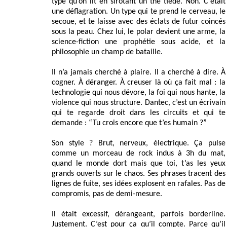
type qu’on lit en sirotant un thé tiède. Non. C’était
une déflagration. Un type qui te prend le cerveau, le
secoue, et te laisse avec des éclats de futur coincés
sous la peau. Chez lui, le polar devient une arme, la
science-fiction une prophétie sous acide, et la
philosophie un champ de bataille.
Il n’a jamais cherché à plaire. Il a cherché à dire. À
cogner. À déranger. À creuser là où ça fait mal : la
technologie qui nous dévore, la foi qui nous hante, la
violence qui nous structure. Dantec, c’est un écrivain
qui te regarde droit dans les circuits et qui te
demande : “Tu crois encore que t’es humain ?”
Son style ? Brut, nerveux, électrique. Ça pulse
comme un morceau de rock indus à 3h du mat,
quand le monde dort mais que toi, t’as les yeux
grands ouverts sur le chaos. Ses phrases tracent des
lignes de fuite, ses idées explosent en rafales. Pas de
compromis, pas de demi-mesure.
Il était excessif, dérangeant, parfois borderline.
Justement. C’est pour ça qu’il compte. Parce qu’il