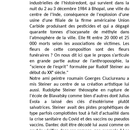
industrielles de l'histoiredont, qui survient dans la
nuit du 2 au 3 décembre 1984 à Bhopal, une ville du
centre de l'Inde, conséquence de l'explosion d'une
usine d'une filiale de la firme américaine Union
Carbide produisant des pesticides et qui a dégagé
quarante tonnes d'isocyanate de méthyle dans
l'atmosphère de la ville. Elle fit entre 20 000 et 25
000 morts selon les associations de victimes. Les
fleurs de cette composition sont des fleurs
funéraires ? On nous dit ici que le propos s’articule
en grande partie autour de l’anthroposophie, la
“science de l’esprit” formulée par Rudolf Steiner au
début du XXᵉ siècle."
Notre ami peintre roumain Goerges Ciuciureanu a
mis Steiner au centre de sa création artistique lui
aussi. Rudolphe Steiner théosophe en rupture de
l'école de Blavatsky comme bien d'autres dont Julius
Evola a laissé des clés d'ésotérisme plutôt
salvatrices. Steiner avait des pistes prophétiques de
type parfois complotistes tout à fait d'actualité dans
la crise sanitaire du Covid et des vaccins ou pseudos
vaccins. Dantec doit être décodé lui aussi comme on