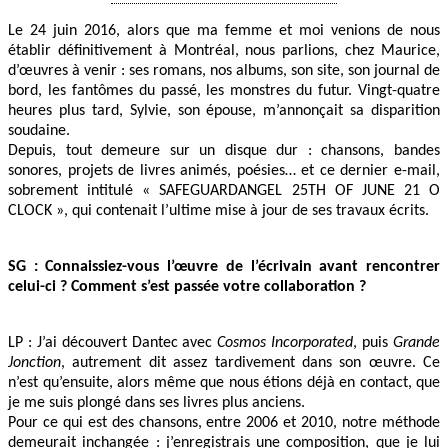
Le 24 juin 2016, alors que ma femme et moi venions de nous
établir définitivement à Montréal, nous parlions, chez Maurice,
d’œuvres à venir : ses romans, nos albums, son site, son journal de
bord, les fantômes du passé, les monstres du futur. Vingt-quatre
heures plus tard, Sylvie, son épouse, m’annonçait sa disparition
soudaine.
Depuis, tout demeure sur un disque dur : chansons, bandes
sonores, projets de livres animés, poésies… et ce dernier e-mail,
sobrement intitulé « SAFEGUARDANGEL 25TH OF JUNE 21 O
CLOCK », qui contenait l’ultime mise à jour de ses travaux écrits.
SG : Connaissiez-vous l’œuvre de l’écrivain avant rencontrer
celui-ci ? Comment s’est passée votre collaboration ?
LP : J’ai découvert Dantec avec
Cosmos Incorporated
, puis
Grande
Jonction
, autrement dit assez tardivement dans son œuvre. Ce
n’est qu’ensuite, alors même que nous étions déjà en contact, que
je me suis plongé dans ses livres plus anciens.
Pour ce qui est des chansons, entre 2006 et 2010, notre méthode
demeurait inchangée : j’enregistrais une composition, que je lui