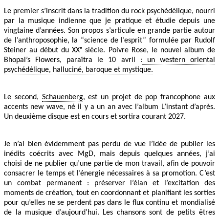
Le premier s’inscrit dans la tradition du rock psychédélique, nourri
par la musique indienne que je pratique et étudie depuis une
vingtaine d’années. Son propos s’articule en grande partie autour
de l’anthroposophie, la “science de l’esprit” formulée par Rudolf
Steiner au début du XXᵉ siècle. Poivre Rose, le nouvel album de
Bhopal’s Flowers, paraîtra le 10 avril :
un western oriental
psychédélique, halluciné, baroque et mystique.
Le second,
Schauenberg
, est un projet de pop francophone aux
accents new wave, né il y a un an avec l’album L’instant d’après.
Un deuxième disque est en cours et sortira courant 2027.
Je n’ai bien évidemment pas perdu de vue l’idée de publier les
inédits coécrits avec MgD, mais depuis quelques années, j’ai
choisi de ne publier qu’une partie de mon travail, afin de pouvoir
consacrer le temps et l’énergie nécessaires à sa promotion. C’est
un combat permanent : préserver l’élan et l’excitation des
moments de création, tout en coordonnant et planifiant les sorties
pour qu’elles ne se perdent pas dans le flux continu et mondialisé
de la musique d’aujourd’hui. Les chansons sont de petits êtres