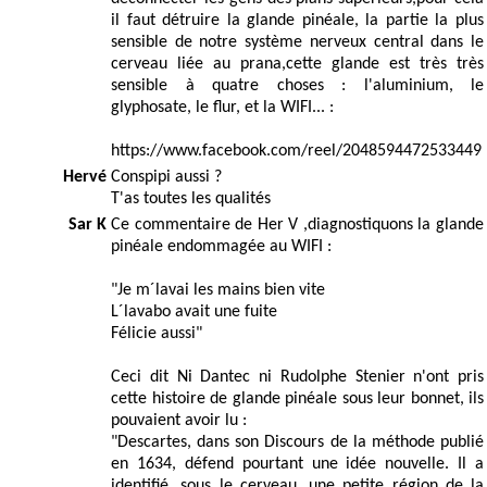
il faut détruire la glande pinéale, la partie la plus
sensible de notre système nerveux central dans le
cerveau liée au prana,cette glande est très très
sensible à quatre choses : l'aluminium, le
glyphosate, le flur, et la WIFI... :
https://www.facebook.com/reel/2048594472533449
Hervé
Conspipi aussi ?
T'as toutes les qualités
Sar K
Ce commentaire de Her V ,diagnostiquons la glande
pinéale endommagée au WIFI :
"Je m´lavai les mains bien vite
L´lavabo avait une fuite
Félicie aussi"
Ceci dit Ni Dantec ni Rudolphe Stenier n'ont pris
cette histoire de glande pinéale sous leur bonnet, ils
pouvaient avoir lu :
"Descartes, dans son Discours de la méthode publié
en 1634, défend pourtant une idée nouvelle. Il a
identifié, sous le cerveau, une petite région de la