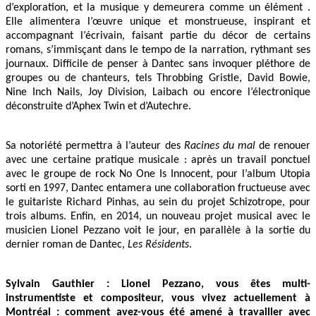
d’exploration, et la musique y demeurera comme un élément .
Elle alimentera l’œuvre unique et monstrueuse, inspirant et
accompagnant l’écrivain, faisant partie du décor de certains
romans, s’immisçant dans le tempo de la narration, rythmant ses
journaux. Difficile de penser à Dantec sans invoquer pléthore de
groupes ou de chanteurs, tels Throbbing Gristle, David Bowie,
Nine Inch Nails, Joy Division, Laibach ou encore l’électronique
déconstruite d’Aphex Twin et d’Autechre.
Sa notoriété permettra à l’auteur des
Racines du mal
de renouer
avec une certaine pratique musicale : après un travail ponctuel
avec le groupe de rock No One Is Innocent, pour l’album Utopia
sorti en 1997, Dantec entamera une collaboration fructueuse avec
le guitariste Richard Pinhas, au sein du projet Schizotrope, pour
trois albums. Enfin, en 2014, un nouveau projet musical avec le
musicien Lionel Pezzano voit le jour, en parallèle à la sortie du
dernier roman de Dantec,
Les Résidents
.
Sylvain Gauthier : Lionel Pezzano, vous êtes multi-
instrumentiste et compositeur, vous vivez actuellement à
Montréal : comment avez-vous été amené à travailler avec