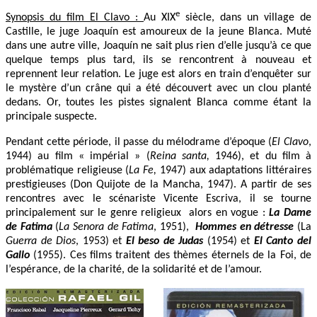
e
Synopsis du film El Clavo :
Au XIX
siècle, dans un village de
Castille, le juge Joaquín est amoureux de la jeune Blanca. Muté
dans une autre ville, Joaquín ne sait plus rien d’elle jusqu’à ce que
quelque temps plus tard, ils se rencontrent à nouveau et
reprennent leur relation. Le juge est alors en train d’enquêter sur
le mystère d’un crâne qui a été découvert avec un clou planté
dedans. Or, toutes les pistes signalent Blanca comme étant la
principale suspecte.
Pendant cette période, il passe du mélodrame d’époque (
El Clavo
,
1944) au film « impérial » (
Reina santa,
1946), et du film à
problématique religieuse (
La Fe,
1947) aux adaptations littéraires
prestigieuses (Don Quijote de la Mancha, 1947). A partir de ses
rencontres avec le scénariste Vicente Escriva, il se tourne
principalement sur le genre religieux alors en vogue :
La Dame
de Fatima
(
La Senora de Fatima
, 1951),
Hommes en détresse
(La
Guerra de Dios
, 1953) et
El beso de Judas
(1954) et
El Canto del
Gallo
(1955). Ces films traitent des thèmes éternels de la Foi, de
l’espérance, de la charité, de la solidarité et de l’amour.