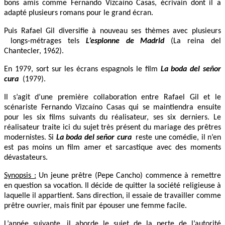
bons amis comme Fernando Vizcaíno Casas, écrivain dont il a
adapté plusieurs romans pour le grand écran.
Puis Rafael Gil diversifie à nouveau ses thèmes avec plusieurs
longs-métrages tels
L’espionne de Madrid
(La reina del
Chantecler, 1962).
En 1979, sort sur les écrans espagnols le film
La boda del señor
cura
(1979).
Il s’agit d’une première collaboration entre Rafael Gil et le
scénariste Fernando Vizcaíno Casas qui se maintiendra ensuite
pour les six films suivants du réalisateur, ses six derniers. Le
réalisateur traite ici du sujet très présent du mariage des prêtres
modernistes. Si
La boda del señor cura
reste une comédie, il n’en
est pas moins un film amer et sarcastique avec des moments
dévastateurs.
Synopsis :
Un jeune prêtre (Pepe Cancho) commence à remettre
en question sa vocation. Il décide de quitter la société religieuse à
laquelle il appartient. Sans direction, il essaie de travailler comme
prêtre ouvrier, mais finit par épouser une femme facile.
L’année suivante, il aborde le sujet de la perte de l’autorité