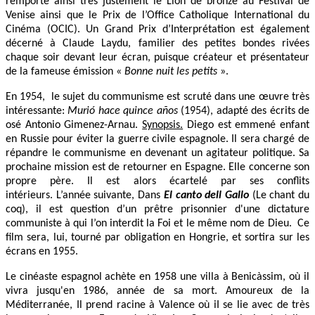
remporte ainsi très justement le Lion de bronze au Festival de
Venise ainsi que le Prix de l’Office Catholique International du
Cinéma (OCIC). Un Grand Prix d’Interprétation est également
décerné à Claude Laydu, familier des petites bondes rivées
chaque soir devant leur écran, puisque créateur et présentateur
de la fameuse émission «
Bonne nuit les petits
».
En 1954, le sujet du communisme est scruté dans une œuvre très
intéressante:
Murió hace quince años
(1954), adapté des écrits de
osé Antonio Gimenez-Arnau.
Synopsis.
Diego est emmené enfant
en Russie pour éviter la guerre civile espagnole. Il sera chargé de
répandre le communisme en devenant un agitateur politique. Sa
prochaine mission est de retourner en Espagne. Elle concerne son
propre père. Il est alors écartelé par ses conflits
intérieurs. L’année suivante, Dans
El canto dell Gallo
(Le chant du
coq), il est question d’un prêtre prisonnier d'une dictature
communiste à qui l’on interdit la Foi et le même nom de Dieu. Ce
film sera, lui, tourné par obligation en Hongrie, et sortira sur les
écrans en 1955.
Le cinéaste espagnol achète en 1958 une villa à Benicàssim, où il
vivra jusqu'en 1986, année de sa mort. Amoureux de la
Méditerranée, Il prend racine à Valence où iI se lie avec de très