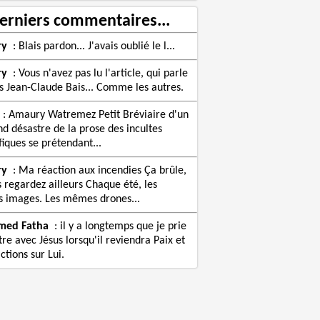
erniers commentaires...
ry
:
Blais pardon... J'avais oublié le l...
ry
:
Vous n'avez pas lu l'article, qui parle
s Jean-Claude Bais... Comme les autres.
:
Amaury Watremez Petit Bréviaire d'un
nd désastre de la prose des incultes
fiques se prétendant...
ry
:
Ma réaction aux incendies Ça brûle,
s regardez ailleurs Chaque été, les
images. Les mêmes drones...
med Fatha
:
il y a longtemps que je prie
re avec Jésus lorsqu'il reviendra Paix et
ctions sur Lui.