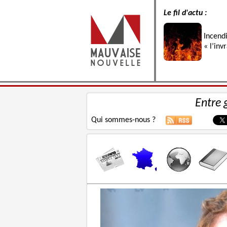
Le fil d'actu :
Incend
« l’inv
Entre 
Qui sommes-nous ?