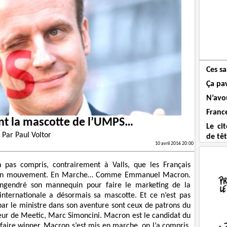
Ces sa
Ça pa
N’avou
France
nt la mascotte de l’UMPS…
Le ci
Par
Paul Voltor
de tê
10 avril 2016 20:00
a pas compris, contrairement à Valls, que les Français
ée son mouvement. En Marche… Comme Emmanuel Macron.
engendré son mannequin pour faire le marketing de la
 internationale a désormais sa mascotte. Et ce n’est pas
 par le ministre dans son aventure sont ceux de patrons du
ur de Meetic, Marc Simoncini. Macron est le candidat du
 faire winner. Macron s’est mis en marche, on l’a compris.