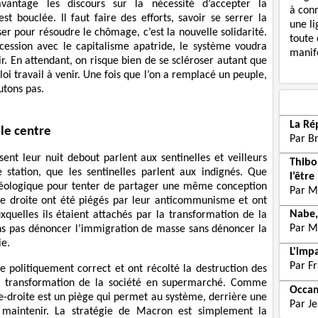
avantage les discours sur la nécessité d’accepter la
à con
st bouclée. Il faut faire des efforts, savoir se serrer la
une li
er pour résoudre le chômage, c’est la nouvelle solidarité.
toute 
cession avec le capitalisme apatride, le système voudra
manife
. En attendant, on risque bien de se scléroser autant que
loi travail à venir. Une fois que l’on a remplacé un peuple,
utons pas.
La Ré
le centre
Par B
sent leur nuit debout parlent aux sentinelles et veilleurs
Thibon
 station, que les sentinelles parlent aux indignés. Que
l’être
déologique pour tenter de partager une même conception
Par M
de droite ont été piégés par leur anticommunisme et ont
Nabe,
xquelles ils étaient attachés par la transformation de la
Par M
s pas dénoncer l’immigration de masse sans dénoncer la
ie.
L'imp
Par F
e politiquement correct et ont récolté la destruction des
la transformation de la société en supermarché. Comme
Occam
he-droite est un piège qui permet au système, derrière une
Par J
 maintenir. La stratégie de Macron est simplement la