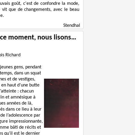
uvais goût, c'est de confondre la mode,
e vit que de changements, avec le beau
e.
Stendhal
 ce moment, nous lisons…
ois Richard
 jeunes gens, pendant
 temps, dans un squat
nes et de vestiges,
 en haut d’une butte
’atteinte : chacun
lin et amnésique à
ues années de là,
lés dans ce lieu à leur
 de l’adolescence par
igure impressionnante,
mme bâti de récits et
s qu’il est le dernier