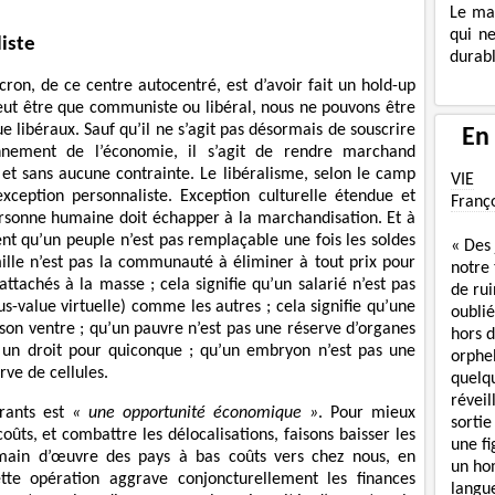
Le ma
qui n
iste
durabl
on, de ce centre autocentré, est d’avoir fait un hold-up
peut être que communiste ou libéral, nous ne pouvons être
libéraux. Sauf qu’il ne s’agit pas désormais de souscrire
En
nnement de l’économie, il s’agit de rendre marchand
et sans aucune contrainte. Le libéralisme, selon le camp
VIE
xception personnaliste. Exception culturelle étendue et
Franç
rsonne humaine doit échapper à la marchandisation. Et à
ent qu’un peuple n’est pas remplaçable une fois les soldes
« Des
lle n’est pas la communauté à éliminer à tout prix pour
notre
ttachés à la masse ; cela signifie qu’un salarié n’est pas
de rui
us-value virtuelle) comme les autres ; cela signifie qu’une
oublié
on ventre ; qu’un pauvre n’est pas une réserve d’organes
hors d
s un droit pour quiconque ; qu’un embryon n’est pas une
orphe
ve de cellules.
quelq
réveil
rants est
« une opportunité économique »
. Pour mieux
sortie
ûts, et combattre les délocalisations, faisons baisser les
une f
 main d’œuvre des pays à bas coûts vers chez nous, en
un ho
te opération aggrave conjoncturellement les finances
langue