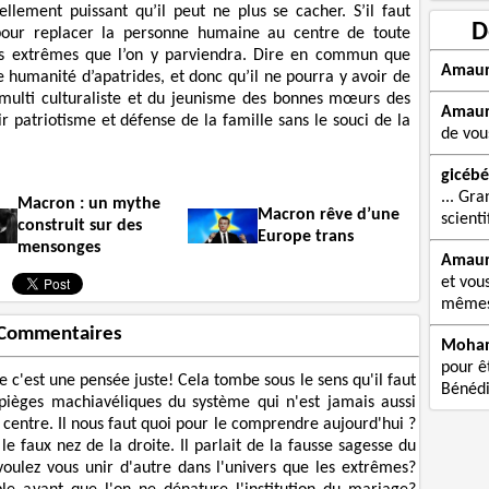
llement puissant qu’il peut ne plus se cacher. S’il faut
D
t pour replacer la personne humaine au centre de toute
 les extrêmes que l’on y parviendra. Dire en commun que
Amau
 humanité d’apatrides, et donc qu’il ne pourra y avoir de
ie multi culturaliste et du jeunisme des bonnes mœurs des
Amau
r patriotisme et défense de la famille sans le souci de la
de vou
gicébé
... Gra
Macron : un mythe
Macron rêve d’une
scienti
construit sur des
Europe trans
mensonges
Amau
et vou
mêmes 
Commentaires
Moha
pour êt
'est une pensée juste! Cela tombe sous le sens qu'il faut
Bénédi
 pièges machiavéliques du système qui n'est jamais aussi
u centre. Il nous faut quoi pour le comprendre aujourd'hui ?
le faux nez de la droite. Il parlait de la fausse sagesse du
 voulez vous unir d'autre dans l'univers que les extrêmes?