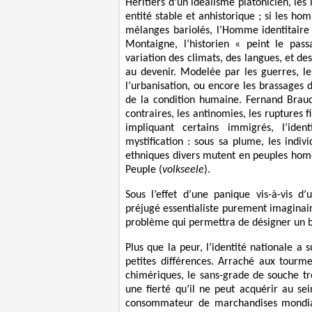
Héritiers d’un idéalisme platonicien, les
entité stable et anhistorique ; si les ho
mélanges bariolés, l’Homme identitaire f
Montaigne, l’historien « peint le pass
variation des climats, des langues, et des 
au devenir. Modelée par les guerres, les
l’urbanisation, ou encore les brassages d
de la condition humaine. Fernand Brau
contraires, les antinomies, les ruptures fi
impliquant certains immigrés, l’iden
mystification : sous sa plume, les indi
ethniques divers mutent en peuples homo
Peuple (
volkseele
).
Sous l’effet d’une panique vis-à-vis d’
préjugé essentialiste purement imaginaire
problème qui permettra de désigner un b
Plus que la peur, l’identité nationale a
petites différences. Arraché aux tourme
chimériques, le sans-grade de souche tr
une fierté qu’il ne peut acquérir au sei
consommateur de marchandises mondiali