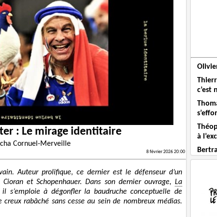
Olivie
Thier
c’est 
Thoma
s’effo
Théop
ter : Le mirage identitaire
à l’ex
cha Cornuel-Merveille
Bertra
8 février 2026 20:00
ivain. Auteur prolifique, ce dernier est le défenseur d’un
de Cioran et Schopenhauer. Dans son dernier ouvrage,
La
 il s’emploie à dégonfler la baudruche conceptuelle de
erme creux rabâché sans cesse au sein de nombreux médias.