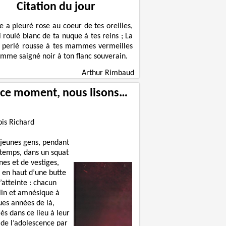
Citation du jour
le a pleuré rose au coeur de tes oreilles,
ni roulé blanc de ta nuque à tes reins ; La
 perlé rousse à tes mammes vermeilles
omme saigné noir à ton flanc souverain.
Arthur Rimbaud
 ce moment, nous lisons…
ois Richard
 jeunes gens, pendant
 temps, dans un squat
nes et de vestiges,
 en haut d’une butte
’atteinte : chacun
lin et amnésique à
ues années de là,
lés dans ce lieu à leur
 de l’adolescence par