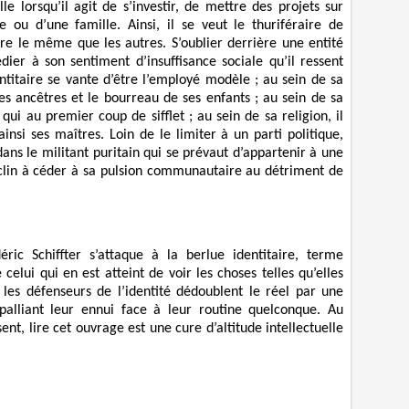
e lorsqu’il agit de s’investir, de mettre des projets sur
ie ou d’une famille. Ainsi, il se veut le thuriféraire de
être le même que les autres. S’oublier derrière une entité
ier à son sentiment d’insuffisance sociale qu’il ressent
entitaire se vante d’être l’employé modèle ; au sein de sa
ses ancêtres et le bourreau de ses enfants ; au sein de sa
qui au premier coup de sifflet ; au sein de sa religion, il
insi ses maîtres. Loin de le limiter à un parti politique,
e dans le militant puritain qui se prévaut d’appartenir à une
enclin à céder à sa pulsion communautaire au détriment de
éric Schiffter s’attaque à la berlue identitaire, terme
elui qui en est atteint de voir les choses telles qu’elles
, les défenseurs de l’identité dédoublent le réel par une
palliant leur ennui face à leur routine quelconque. Au
nt, lire cet ouvrage est une cure d’altitude intellectuelle