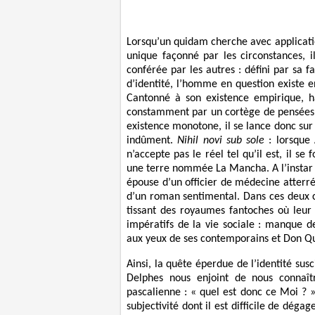
Lorsqu’un quidam cherche avec application
unique façonné par les circonstances, i
conférée par les autres : défini par sa f
d’identité, l’homme en question existe 
Cantonné à son existence empirique, ha
constamment par un cortège de pensées tri
existence monotone, il se lance donc sur 
indûment.
Nihil novi sub sole
: lorsque 
n’accepte pas le réel tel qu’il est, il s
une terre nommée La Mancha. A l’instar 
épouse d’un officier de médecine atterrée
d’un roman sentimental. Dans ces deux c
tissant des royaumes fantoches où leur
impératifs de la vie sociale : manque 
aux yeux de ses contemporains et Don Qu
Ainsi, la quête éperdue de l’identité sus
Delphes nous enjoint de nous connaî
pascalienne : « quel est donc ce Moi ? 
subjectivité dont il est difficile de déga