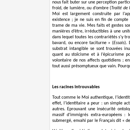
nous fait buter sur une perception partic
froid, de lumière, ou d’ombre (
Traité de
Moi est largement construite par l’a
existence ; je ne suis en fin de compte 
trame de ma vie. Mes faits et gestes son
manières d’être, irréductibles à une unit
dans lequel toutes les contrariétés s’y tro
bavard, ou encore taciturne » (
Essais
).
substrat intangible se sont trouvées inu
quant au stoïcisme et à l’épicurisme p
volontaire de nos affects quotidiens ; 
tout aussi présomptueux que vain. Pourqu
Les racines introuvables
Tout comme le Moi authentique, l’identité 
effet, l’identitaire a peur : un simple a
autres. Eprouvant une insécurité ontolo
massif d’immigrés extra-européens : l
submergé, envahi par le Français dit « de