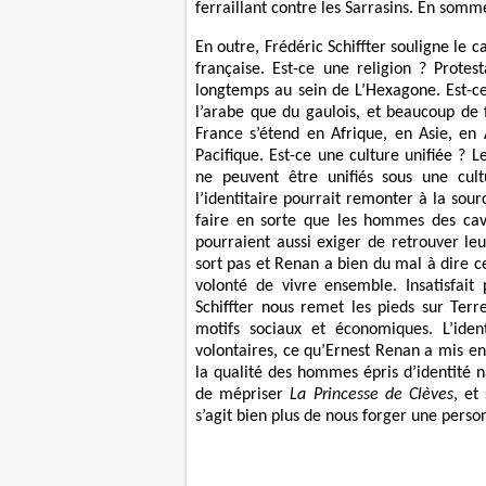
ferraillant contre les Sarrasins. En somme
En outre, Frédéric Schiffter souligne le c
française. Est-ce une religion ? Protes
longtemps au sein de L’Hexagone. Est-ce
l’arabe que du gaulois, et beaucoup de 
France s’étend en Afrique, en Asie, en 
Pacifique. Est-ce une culture unifiée ? Le
ne peuvent être unifiés sous une cult
l’identitaire pourrait remonter à la so
faire en sorte que les hommes des cave
pourraient aussi exiger de retrouver leur
sort pas et Renan a bien du mal à dire ce 
volonté de vivre ensemble. Insatisfait 
Schiffter nous remet les pieds sur Terr
motifs sociaux et économiques. L’iden
volontaires, ce qu’Ernest Renan a mis e
la qualité des hommes épris d’identité n
de mépriser
La Princesse de Clèves
, et
s’agit bien plus de nous forger une perso