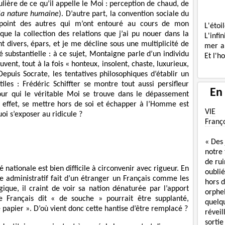
ulière de ce qu’il appelle le Moi : perception de chaud, de
 la nature humaine
). D’autre part, la convention sociale du
ppoint des autres qui m’ont entouré au cours de mon
L'étoi
que la collection des relations que j’ai pu nouer dans la
L'infi
t divers, épars, et je me décline sous une multiplicité de
mer a
é substantielle : à ce sujet, Montaigne parle d’un individu
Et l'h
uvent, tout à la fois « honteux, insolent, chaste, luxurieux,
 Depuis Socrate, les tentatives philosophiques d’établir un
tiles : Frédéric Schiffter se montre tout aussi persifleur
En
our qui le véritable Moi se trouve dans le dépassement
en effet, se mettre hors de soi et échapper à l’Homme est
VIE
oi s’exposer au ridicule ?
Franç
« Des
notre
de rui
nationale est bien difficile à circonvenir avec rigueur. En
oublié
cte administratif fait d’un étranger un Français comme les
hors d
gique, il craint de voir sa nation dénaturée par l’apport
orphe
e Français dit « de souche » pourrait être supplanté,
quelq
 papier ». D’où vient donc cette hantise d’être remplacé ?
réveil
sortie