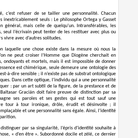
é, c’est refuser de se tailler une personnalité. Chacun
 inextricablement seuls : Le philosophe Ortega y Gasset
en général, mais celle de quelqu’un. Intransférables, les
, seul l’écrivain peut tenter de les restituer avec plus ou
rs vivre avec d’autres solitudes.
on laquelle une chose existe dans la mesure où nous la
u’on ne peut croiser l’Homme que Diogène cherchait en
os, ondoyants et mortels, mais il est impossible de donner
’essence est chimérique, seule demeure une ontologie des
est-à-dire sensible ; il n’existe pas de substrat ontologique
es. Dans cette optique, l’individu qui a une personnalité
er : par un art subtil de la figure, de la prestance et de
Baltasar Gracián doit faire preuve de distinction par sa
agne ses paroles et ses gestes qui est tout sauf une
ire tour à tour ironique, drôle, érudit et désinvolte ; il
mplaçable et une personnalité sans égale. Ainsi, l’identité
parition.
distinguer par sa singularité, l’épris d’identité souhaite à
chose, « d’en être ». Subordonné docile et zélé, ce dernier