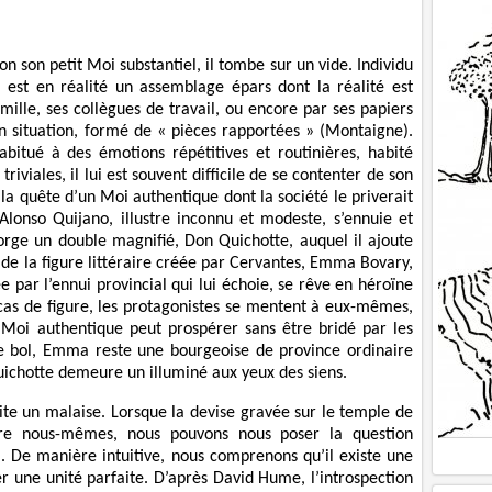
 son petit Moi substantiel, il tombe sur un vide. Individu
l est en réalité un assemblage épars dont la réalité est
amille, ses collègues de travail, ou encore par ses papiers
en situation, formé de « pièces rapportées » (Montaigne).
bitué à des émotions répétitives et routinières, habité
viales, il lui est souvent difficile de se contenter de son
la quête d’un Moi authentique dont la société le priverait
Alonso Quijano, illustre inconnu et modeste, s’ennuie et
e forge un double magnifié, Don Quichotte, auquel il ajoute
de la figure littéraire créée par Cervantes, Emma Bovary,
 par l’ennui provincial qui lui échoie, se rêve en héroïne
as de figure, les protagonistes se mentent à eux-mêmes,
 Moi authentique peut prospérer sans être bridé par les
de bol, Emma reste une bourgeoise de province ordinaire
ichotte demeure un illuminé aux yeux des siens.
cite un malaise. Lorsque la devise gravée sur le temple de
tre nous-mêmes, nous pouvons nous poser la question
». De manière intuitive, nous comprenons qu’il existe une
ger une unité parfaite. D’après David Hume, l’introspection