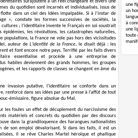
 identitaires surajoutent à un réel changeant et divers une
une f
mmes du quotidien sont incarnés et individualisés, issus de
un ho
lotte dans un ciel des Idées impalpable. Si à l’instar de
langue
age », constate les formes successives de sociétés, la
à con
cultures ; l’identitaire invente le Français en soi soustrait
une li
 épidémies, les révolutions, les catastrophes naturelles,
toute 
e populations, la France ne vole pas hors des vicissitudes
manife
del, auteur de
L’identité de la France
, le disait déjà : les
rent et font encore notre pays. Terrifié par les faits divers
titaire essentialise et procède à une entreprise de
vidus habiles deviennent des grands hommes, les groupes
gènes, et les rapports de classes se changent en âme du
une invasion putative, l’identitaire se conforte dans un
, renforcé dans ses idées par une presse à l’affût de tout
ouc-émissaire, figure absolue du Mal.
 sur les foules un effet de décuplement du narcissisme des
nts matériels et concrets du quotidien par des discours
ouve dans la grandiloquence des harangues nationalistes
n de son emploi dévalorisant. Si dans les faits, il est un
sées, il se rêve Charles Martel héroïque et phallique