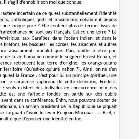
, il s’agit d’ennoblir son moi quelconque.
aractère incertain de ce qu’est substantiellement l’identité
tants, catholiques, juifs et musulmans cohabitent depuis
 une langue pure ? Elle contient plus de termes issus de
francophones ne sont pas français. Est-ce une terre ? La
Amérique, aux Caraïbes, dans l’océan Indien, et dans le
s bretons, les basques, les corses, les alsaciens et autres
ure absolument monolithique. Puis, quitte à être pur,
urce de la vie humaine comme le suggère Ernest Renan, et
rnes retrouvent leur terre d’origine, les orangs-outans
 territoire (Qu’est-ce qu’une nation ?). Ainsi, on ne s’en
qu’est la France : c’est pour lui un principe spirituel, une
par le caractère vaporeux de cette définition, Frédéric
e : seuls existent des individus en concurrence pour des
tité est une faribole fondée en partie sur des oublis
n avant dans sa conférence. Enfin, nous pouvons douter de
ationale, un ancien président de la République se piquait
 se targuait d’avoir lu les « Roujoun-Macquart ». Bref, il
nnalité que d’épouser une identité en toc.