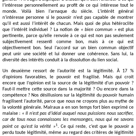
l’intéresse personnellement au profit de ce qui intéresse tout le
monde. Voilà bien l’arnaque du siècle. L’intérêt général
n’intéresse personne si le pouvoir n’est pas capable de montrer
qu’il est aussi l’intérêt de chacun. Mais quoi de plus hétéroclite
que l’intérêt individuel ? La notion de
« bien commun »
est plus
pertinente, parce qu’elle renvoie à ce qui est non pas seulement
subjectivement ressenti comme bon, mais à ce qui est
objectivement bon. Seul l’accord sur un bien commun objectif
peut unir une société et lui donner une cohérence. Sans lui, la
diversité des intérêts conduit à la dissolution du lien social.
Un deuxième ressort de l’autorité est la légitimité. À 17 %
d’opinions favorables, le pouvoir est fragilisé. Mais qui croit
encore que l’opinion est la source de la légitimité d’un pouvoir ?
Faut-il mettre cette source dans la majorité ? Ou encore dans la
compétence ? Nos désillusions sur la légitimité du pouvoir humain
fragilisent l’autorité, parce que nous ne croyons plus au mythe de
la volonté générale. Malraux a en son temps fort bien exprimé ce
malaise :
« Il n’est pas d’idéal auquel nous puissions nous sacrifier,
car de tous nous connaissons les mensonges, nous qui ne savons
1
point ce qu’est la vérité »
. Ce qui reste, c’est que le pouvoir a
perdu toute légitimité, même au regard des critères de légitimité