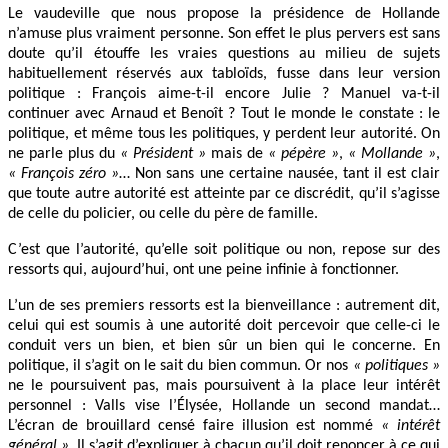
Le vaudeville que nous propose la présidence de Hollande
n’amuse plus vraiment personne. Son effet le plus pervers est sans
doute qu’il étouffe les vraies questions au milieu de sujets
habituellement réservés aux tabloïds, fusse dans leur version
politique : François aime-t-il encore Julie ? Manuel va-t-il
continuer avec Arnaud et Benoît ? Tout le monde le constate : le
politique, et même tous les politiques, y perdent leur autorité. On
ne parle plus du
« Président »
mais de
« pépère »
,
« Mollande »
,
« François zéro »
… Non sans une certaine nausée, tant il est clair
que toute autre autorité est atteinte par ce discrédit, qu’il s’agisse
de celle du policier, ou celle du père de famille.
C’est que l’autorité, qu’elle soit politique ou non, repose sur des
ressorts qui, aujourd’hui, ont une peine infinie à fonctionner.
L’un de ses premiers ressorts est la bienveillance : autrement dit,
celui qui est soumis à une autorité doit percevoir que celle-ci le
conduit vers un bien, et bien sûr un bien qui le concerne. En
politique, il s’agit on le sait du bien commun. Or nos
« politiques »
ne le poursuivent pas, mais poursuivent à la place leur intérêt
personnel : Valls vise l’Élysée, Hollande un second mandat…
L’écran de brouillard censé faire illusion est nommé
« intérêt
général »
. Il s’agit d’expliquer à chacun qu’il doit renoncer à ce qui