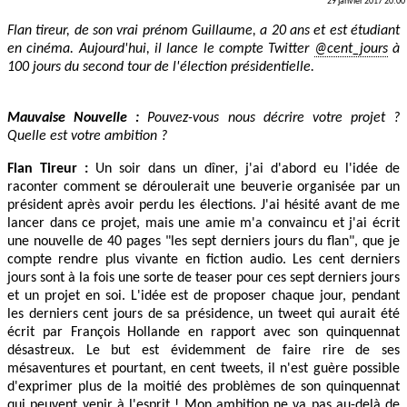
29 janvier 2017 20:00
Flan tireur, de son vrai prénom Guillaume, a 20 ans et est étudiant
en cinéma. Aujourd'hui, il lance le compte Twitter
@cent_jours
à
100 jours du second tour de l'élection présidentielle.
Mauvaise Nouvelle :
Pouvez-vous nous décrire votre projet ?
Quelle est votre ambition ?
Flan Tireur :
Un soir dans un dîner, j'ai d'abord eu l'idée de
raconter comment se déroulerait une beuverie organisée par un
président après avoir perdu les élections. J'ai hésité avant de me
lancer dans ce projet, mais une amie m'a convaincu et j'ai écrit
une nouvelle de 40 pages "les sept derniers jours du flan", que je
compte rendre plus vivante en fiction audio. Les cent derniers
jours sont à la fois une sorte de teaser pour ces sept derniers jours
et un projet en soi. L'idée est de proposer chaque jour, pendant
les derniers cent jours de sa présidence, un tweet qui aurait été
écrit par François Hollande en rapport avec son quinquennat
désastreux. Le but est évidemment de faire rire de ses
mésaventures et pourtant, en cent tweets, il n'est guère possible
d'exprimer plus de la moitié des problèmes de son quinquennat
qui peuvent venir à l'esprit ! Mon ambition ne va pas au-delà de