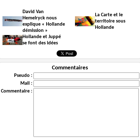
David Van
La Carte et le
Hemelryck nous
territoire sous
explique « Hollande
Hollande
démission »
Hollande et Juppé
se font des idées
Commentaires
Pseudo :
Mail :
Commentaire :