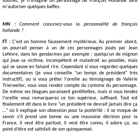
soufflet, je n'imagine un personnage de François Hollande sans
m'autoriser quelques baffes.
MN :
Comment concevez-vous la personnalité de françois
hollande ?
FT :
C'est un homme faussement mystérieux. Au premier abord,
on pourrait penser à un de ces personnages joués par Jean
Lefèvre, dans les gendarmes par exemple : quelqu'un de mignon
qui joue sa victime, incompétent et maladroit au possible, mais
qui se sauve en faisant rire. Cependant si vous regardez quelques
documentaires (je vous conseille "un temps de président" très
instructif), ou si vous prêter l'oreille au témoignage de Valérie
Trierweiler, vous vous rendez compte du cynisme du personnage.
De même ses blagues paraissent gentillettes, mais si vous tendez
l'oreille vous remarquerez ce ton supérieur, suffisant. Tout est
finalement dit dans le livre "un président ne devrait jamais dire ça
…" où il explique son obsession pour la postérité : il se moque de
savoir s'il prend une bonne ou une mauvaise décision pour la
France, il veut être partout, il veut être connu, il adore ça, au
point d'être est satisfait de son quinquennat.