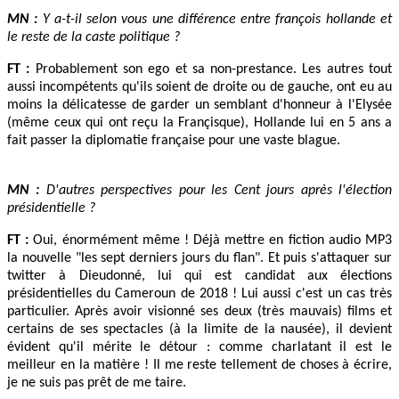
MN :
Y a-t-il selon vous une différence entre françois hollande et
le reste de la caste politique ?
FT :
Probablement son ego et sa non-prestance. Les autres tout
aussi incompétents qu'ils soient de droite ou de gauche, ont eu au
moins la délicatesse de garder un semblant d'honneur à l'Elysée
(même ceux qui ont reçu la Françisque), Hollande lui en 5 ans a
fait passer la diplomatie française pour une vaste blague.
MN :
D'autres perspectives pour les Cent jours après l'élection
présidentielle ?
FT :
Oui, énormément même ! Déjà mettre en fiction audio MP3
la nouvelle "les sept derniers jours du flan". Et puis s'attaquer sur
twitter à Dieudonné, lui qui est candidat aux élections
présidentielles du Cameroun de 2018 ! Lui aussi c'est un cas très
particulier. Après avoir visionné ses deux (très mauvais) films et
certains de ses spectacles (à la limite de la nausée), il devient
évident qu'il mérite le détour : comme charlatant il est le
meilleur en la matière ! Il me reste tellement de choses à écrire,
je ne suis pas prêt de me taire.