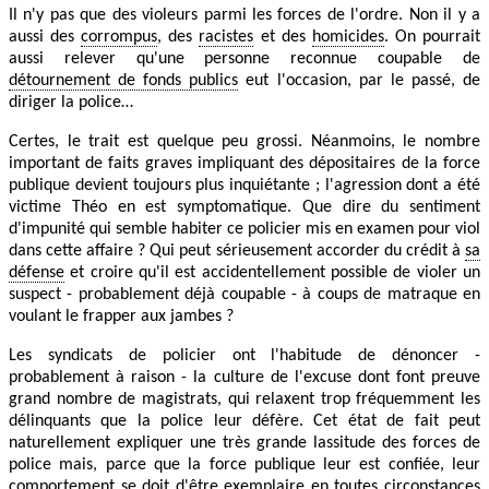
Il n'y pas que des violeurs parmi les forces de l'ordre. Non il y a
aussi des
corrompus
, des
racistes
et des
homicides
. On pourrait
aussi relever qu'une personne reconnue coupable de
détournement de fonds publics
eut l'occasion, par le passé, de
diriger la police…
Certes, le trait est quelque peu grossi. Néanmoins, le nombre
important de faits graves impliquant des dépositaires de la force
publique devient toujours plus inquiétante ; l'agression dont a été
victime Théo en est symptomatique. Que dire du sentiment
d'impunité qui semble habiter ce policier mis en examen pour viol
dans cette affaire ? Qui peut sérieusement accorder du crédit à
sa
défense
et croire qu'il est accidentellement possible de violer un
suspect - probablement déjà coupable - à coups de matraque en
voulant le frapper aux jambes ?
Les syndicats de policier ont l'habitude de dénoncer -
probablement à raison - la culture de l'excuse dont font preuve
grand nombre de magistrats, qui relaxent trop fréquemment les
délinquants que la police leur défère. Cet état de fait peut
naturellement expliquer une très grande lassitude des forces de
police mais, parce que la force publique leur est confiée, leur
comportement se doit d'être exemplaire en toutes circonstances