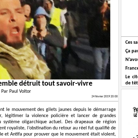
Ces sa
Ça pa
N’avou
France
Le ci
mble détruit tout savoir-vivre
de tê
Par
Paul Voltor
24 février 2019 20:00
ent le mouvement des gilets jaunes depuis le démarrage
, légitimer la violence policière et lancer de grandes
 système oligarchique actuel. Des drapeaux de région
 royaliste, l’obstination du retour au réel fut qualifié de
le et Antifa pour prouver que le mouvement était violent,