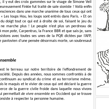
, il y eut des croix gammées sur le visage de Simone Veil
heureusement Finkie fut traité de sale sioniste ! Voilà enfin
 consciences dans une marche unanime de tous ceux qui ont
« Les loups Hou, les loups sont entrés dans Paris. » Et on
du doigt tout ce qui est à droite de soi, faisant le jeu du
 ne marche plus ! Le peuple n’est plus un perdreau de
à mon pote
, Carpentras, la France BBR et que sais-je, sans
sistons avec toutes ses unes de la PQR dictées par l’AFP,
exe pavlovien d’une pensée désormais morte, un soubresaut
ensemble
 est le terreau sur notre territoire de l’effondrement de
 société. Depuis des années, nous sommes confrontés à de
n continuum au syndicat du crime et au terrorisme même.
is le maquis et le vivier de ceux qui ont déclaré la guerre
erce de la guerre civile froide dans laquelle nous vivons
qui permettait
de vivre ensemble
en Occident qui se trouve
consiste à respecter la personne humaine.