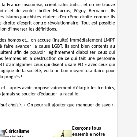
e la France insoumise, crient sales Juifs… et on ne trouve
oite et de vouloir brûler Maurras, Péguy, Bernanos. Ils
 les islamo-gauchistes étaient d’extrême-droite comme ils
 droite d’esprit contre-révolutionnaire. Tout est possible
ion d’inverser les définitions.
t des homos et… on accuse (insulte) immédiatement LMPT
 faire avancer la cause LGBT. Ils sont bien contents au
ultent afin de pouvoir légitimement diaboliser ceux qui
es femmes et la destruction de ce qui fait une personne
T d’amalgamer ceux qui disent « sale PD » avec ceux qui
gique de la société, voilà un bon moyen totalitaire pour
du progrès !
 et… après avoir proposé vainement d’élargir les trottoirs,
s jamais se soucier d’éduquer la racaille.
aut choisir. »
On pourrait ajouter que manquer de savoir-
Exerçons tous
Cléricalisme
ensemble notre