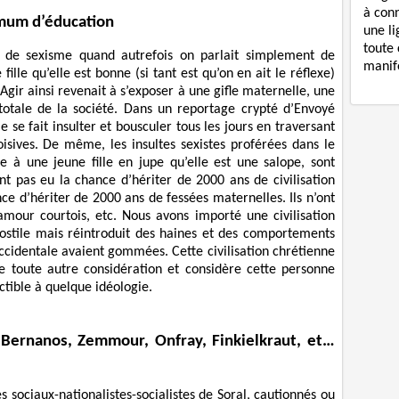
à con
mum d’éducation
une li
toute 
 de sexisme quand autrefois on parlait simplement de
manife
lle qu’elle est bonne (si tant est qu’on en ait le réflexe)
Agir ainsi revenait à s’exposer à une gifle maternelle, une
totale de la société. Dans un reportage crypté d’Envoyé
e fait insulter et bousculer tous les jours en traversant
 oisives. De même, les insultes sexistes proférées dans le
re à une jeune fille en jupe qu’elle est une salope, sont
 pas eu la chance d’hériter de 2000 ans de civilisation
nce d’hériter de 2000 ans de fessées maternelles. Ils n’ont
’amour courtois, etc. Nous avons importé une civilisation
ostile mais réintroduit des haines et des comportements
occidentale avaient gommées. Cette civilisation chrétienne
 toute autre considération et considère cette personne
ible à quelque idéologie.
 Bernanos, Zemmour, Onfray, Finkielkraut, et…
 sociaux-nationalistes-socialistes de Soral, cautionnés ou