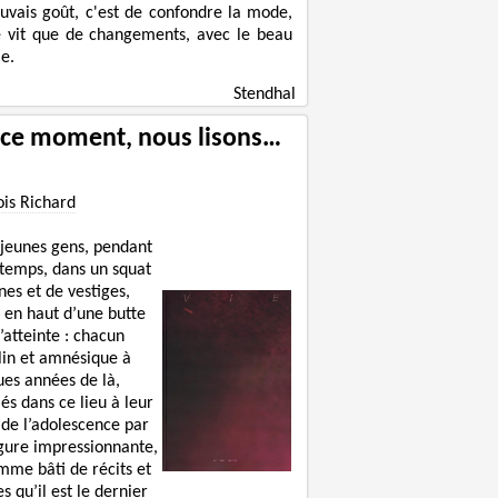
uvais goût, c'est de confondre la mode,
e vit que de changements, avec le beau
e.
Stendhal
 ce moment, nous lisons…
ois Richard
 jeunes gens, pendant
 temps, dans un squat
nes et de vestiges,
 en haut d’une butte
’atteinte : chacun
lin et amnésique à
ues années de là,
lés dans ce lieu à leur
 de l’adolescence par
igure impressionnante,
mme bâti de récits et
s qu’il est le dernier