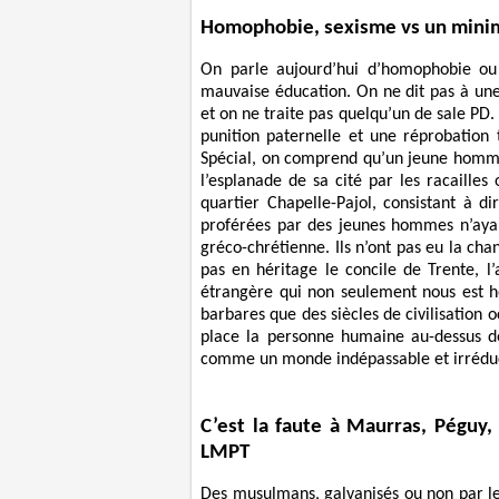
Homophobie, sexisme vs un mini
On parle aujourd’hui d’homophobie ou
mauvaise éducation. On ne dit pas à une fi
et on ne traite pas quelqu’un de sale PD. 
punition paternelle et une réprobation 
Spécial, on comprend qu’un jeune homme s
l’esplanade de sa cité par les racailles
quartier Chapelle-Pajol, consistant à di
proférées par des jeunes hommes n’ayant
gréco-chrétienne. Ils n’ont pas eu la cha
pas en héritage le concile de Trente, l
étrangère qui non seulement nous est h
barbares que des siècles de civilisation 
place la personne humaine au-dessus de
comme un monde indépassable et irréduct
C’est la faute à Maurras, Péguy,
LMPT
Des musulmans, galvanisés ou non par les