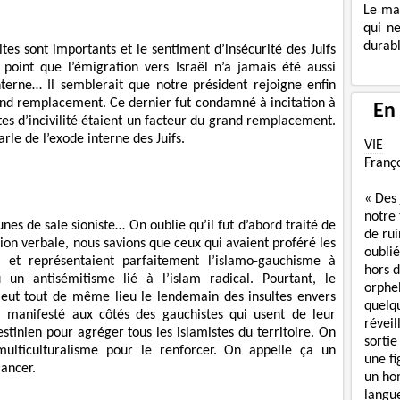
Le ma
qui n
durabl
tes sont importants et le sentiment d’insécurité des Juifs
point que l’émigration vers Israël n’a jamais été aussi
erne… Il semblerait que notre président rejoigne enfin
nd remplacement. Ce dernier fut condamné à incitation à
En
ctes d’incivilité étaient un facteur du grand remplacement.
rle de l’exode interne des Juifs.
VIE
Franç
« Des
notre
aunes de sale sioniste… On oublie qu’il fut d’abord traité de
de rui
sion verbale, nous savions que ceux qui avaient proféré les
oublié
e et représentaient parfaitement l’islamo-gauchisme à
hors d
n antisémitisme lié à l’islam radical. Pourtant, le
orphe
eut tout de même lieu le lendemain des insultes envers
quelq
 a manifesté aux côtés des gauchistes qui usent de leur
réveil
estinien pour agréger tous les islamistes du territoire. On
sortie
ulticulturalisme pour le renforcer. On appelle ça un
une f
ancer.
un ho
langue