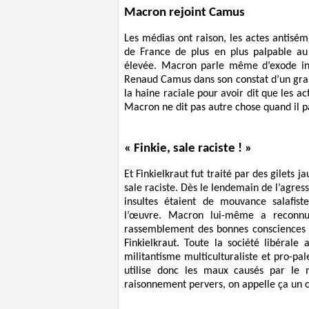
Macron rejoint Camus
Les médias ont raison, les actes antisémi
de France de plus en plus palpable au 
élevée. Macron parle même d’exode int
Renaud Camus dans son constat d’un gra
la haine raciale pour avoir dit que les a
Macron ne dit pas autre chose quand il pa
« Finkie, sale raciste ! »
Et Finkielkraut fut traité par des gilets j
sale raciste. Dès le lendemain de l’agres
insultes étaient de mouvance salafist
l’œuvre. Macron lui-même a reconnu u
rassemblement des bonnes consciences 
Finkielkraut. Toute la société libérale
militantisme multiculturaliste et pro-pal
utilise donc les maux causés par le m
raisonnement pervers, on appelle ça un c