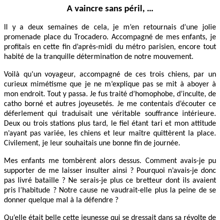
A vaincre sans péril, …
Il y a deux semaines de cela, je m’en retournais d’une jolie
promenade place du Trocadero. Accompagné de mes enfants, je
profitais en cette fin d’après-midi du métro parisien, encore tout
habité de la tranquille détermination de notre mouvement.
Voilà qu’un voyageur, accompagné de ces trois chiens, par un
curieux mimétisme que je ne m’explique pas se mit à aboyer à
mon endroit. Tout y passa. Je fus traité d’homophobe, d’inculte, de
catho borné et autres joyeusetés. Je me contentais d’écouter ce
déferlement qui traduisait une véritable souffrance intérieure.
Deux ou trois stations plus tard, le fiel étant tari et mon attitude
n’ayant pas variée, les chiens et leur maître quittèrent la place.
Civilement, je leur souhaitais une bonne fin de journée.
Mes enfants me tombèrent alors dessus. Comment avais-je pu
supporter de me laisser insulter ainsi ? Pourquoi n’avais-je donc
pas livré bataille ? Ne serais-je plus ce bretteur dont ils avaient
pris l’habitude ? Notre cause ne vaudrait-elle plus la peine de se
donner quelque mal à la défendre ?
Qu’elle était belle cette jeunesse qui se dressait dans sa révolte de