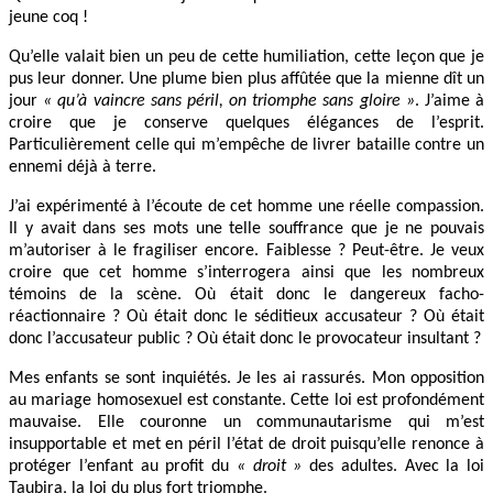
jeune coq !
Qu’elle valait bien un peu de cette humiliation, cette leçon que je
pus leur donner. Une plume bien plus affûtée que la mienne dît un
jour
« qu’à vaincre sans péril, on triomphe sans gloire »
. J’aime à
croire que je conserve quelques élégances de l’esprit.
Particulièrement celle qui m’empêche de livrer bataille contre un
ennemi déjà à terre.
J’ai expérimenté à l’écoute de cet homme une réelle compassion.
Il y avait dans ses mots une telle souffrance que je ne pouvais
m’autoriser à le fragiliser encore. Faiblesse ? Peut-être. Je veux
croire que cet homme s’interrogera ainsi que les nombreux
témoins de la scène. Où était donc le dangereux facho-
réactionnaire ? Où était donc le séditieux accusateur ? Où était
donc l’accusateur public ? Où était donc le provocateur insultant ?
Mes enfants se sont inquiétés. Je les ai rassurés. Mon opposition
au mariage homosexuel est constante. Cette loi est profondément
mauvaise. Elle couronne un communautarisme qui m’est
insupportable et met en péril l’état de droit puisqu’elle renonce à
protéger l’enfant au profit du
« droit »
des adultes. Avec la loi
Taubira, la loi du plus fort triomphe.