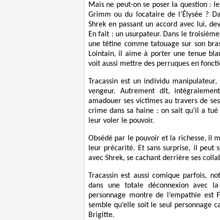
Mais ne peut-on se poser la question : les
Grimm ou du locataire de l’Élysée ? Da
Shrek en passant un accord avec lui, de
En fait : un usurpateur. Dans le troisièm
une tétine comme tatouage sur son bras
Lointain, il aime à porter une tenue bl
voit aussi mettre des perruques en fonct
Tracassin est un individu manipulateur,
vengeur. Autrement dit, intégralement
amadouer ses victimes au travers de ses i
crime dans sa haine : on sait qu‘il a tu
leur voler le pouvoir.
Obsédé par le pouvoir et la richesse, il 
leur précarité. Et sans surprise, il peu
avec Shrek, se cachant derrière ses colla
Tracassin est aussi comique parfois, not
dans une totale déconnexion avec la 
personnage montre de l‘empathie est Fi
semble qu’elle soit le seul personnage cap
Brigitte.