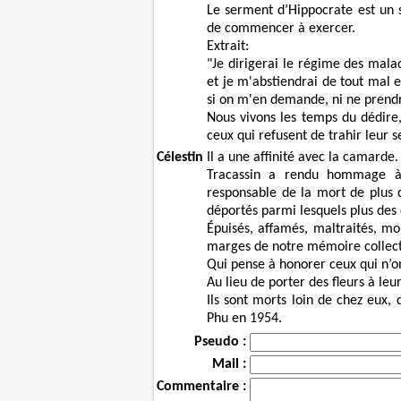
Le serment d’Hippocrate est un 
de commencer à exercer.
Extrait:
"Je dirigerai le régime des mal
et je m'abstiendrai de tout mal e
si on m'en demande, ni ne prendrai
Nous vivons les temps du dédire,
ceux qui refusent de trahir leur
Célestin
Il a une affinité avec la camarde.
Tracassin a rendu hommage à
responsable de la mort de plus d
déportés parmi lesquels plus des 
Épuisés, affamés, maltraités, m
marges de notre mémoire collect
Qui pense à honorer ceux qui n’on
Au lieu de porter des fleurs à leu
Ils sont morts loin de chez eux,
Phu en 1954.
Pseudo :
Mail :
Commentaire :