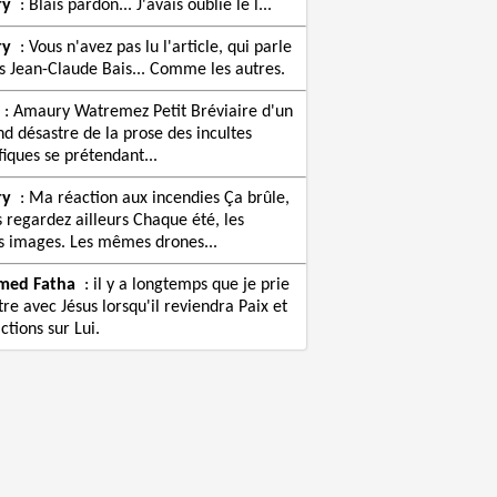
ry
:
Blais pardon... J'avais oublié le l...
ry
:
Vous n'avez pas lu l'article, qui parle
s Jean-Claude Bais... Comme les autres.
:
Amaury Watremez Petit Bréviaire d'un
nd désastre de la prose des incultes
fiques se prétendant...
ry
:
Ma réaction aux incendies Ça brûle,
s regardez ailleurs Chaque été, les
images. Les mêmes drones...
med Fatha
:
il y a longtemps que je prie
re avec Jésus lorsqu'il reviendra Paix et
ctions sur Lui.