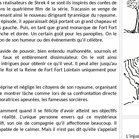
 réalisateurs de Shrek 4 se sont-ils inspirés des contes de
ns le quatrième film de la série, Tracassin se venge de
venant ainsi le nouveau dirigeant tyrannique du royaume.
e épisode, il apparaissait déjà portant un grand chapeau et
 gauche. Puis, en tant que grand monarque de Fort Fort
anche et dorée. Un certain goût pour les panoplies. On le
ion de son humeur ou des évènements qu'il célèbre.
 avide de pouvoir, bien entendu malhonnête, sournois et
 faux et entièrement dissimulateur. On le voit ainsi
ntrigues pour obtenir ce qu'il veut. Il peut aller jusqu’au
é le Roi et la Reine de Fort Fort Lointain uniquement pour
méprise et néglige les citoyens de son royaume, organisant
t se montrer lâche comme lors de sa confrontation directe
boratrices apeurées, les fameuses sorcières.
amment quand il se félicite d'avoir atteint ses objectifs
réalité. L‘unique personne envers qui ce mystérieux
fi, son oie de compagnie qu'il affectionne beaucoup. Il
able de le calmer. Mais il n’est pas dit qu’elle s’appelait
L'inj