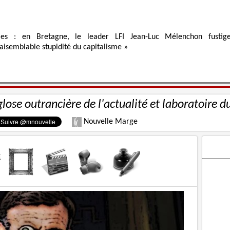
ies : en Bretagne, le leader LFI Jean-Luc Mélenchon fustig
raisemblable stupidité du capitalisme »
glose outrancière de l'actualité et laboratoire d
Nouvelle Marge