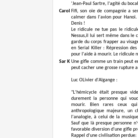
'Jean-Paul Sartre, l'agité du bocal 
Carol
Fifi, son oie de compagnie a s
calmer dans l'avion pour Hanoi. 
Denis !
Le ridicule ne tue pas le ridic
Nessus,il lui sert même dans le c
garde du corps frapper au visag
en Serial Killer : Répression des
pour l'aide à mourir. Le ridicule n
Sar K
Une gifle comme un train peut en 
peut cacher une grosse rupture 
Luc OLivier d'Algange :
"L'hémicycle était presque vide
durement la personne qui voud
mourir. Bien rares ceux qu
anthropologique majeure, un c
l'analogie, à celui de la musiqu
Sauf que là presque personne n'y
favorable diversion d'une gifle pr
Rappel d'une civilisation perdue: