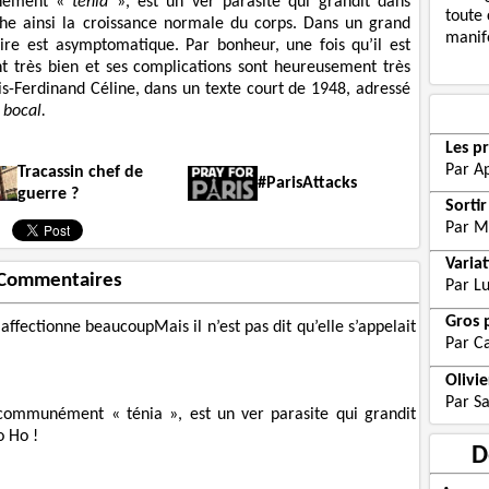
unément «
ténia
», est un ver parasite qui grandit dans
toute 
he ainsi la croissance normale du corps. Dans un grand
manife
aire est asymptomatique. Par bonheur, une fois qu’il est
t très bien et ses complications sont heureusement très
is-Ferdinand Céline, dans un texte court de 1948, adressé
 bocal.
Les p
Par Ap
Tracassin chef de
#ParisAttacks
guerre ?
Sorti
Par M
Variat
Commentaires
Par Lu
Gros 
 affectionne beaucoupMais il n’est pas dit qu’elle s’appelait
Par C
Olivi
Par S
e communément « ténia », est un ver parasite qui grandit
o Ho !
D