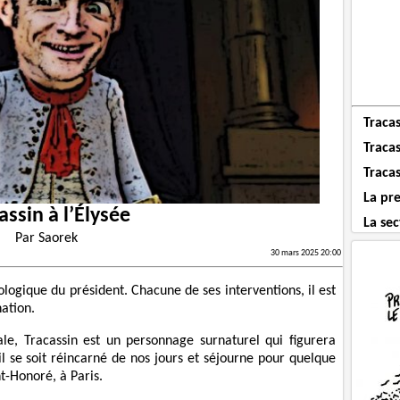
Traca
Tracas
Tracas
La pre
assin à l’Élysée
La sec
Par
Saorek
30 mars 2025 20:00
ologique du président. Chacune de ses interventions, il est
nation.
le, Tracassin est un personnage surnaturel qui figurera
l se soit réincarné de nos jours et séjourne pour quelque
t-Honoré, à Paris.