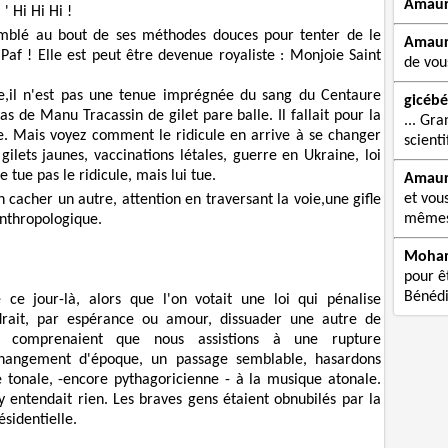
Amau
' Hi Hi Hi !
emblé au bout de ses méthodes douces pour tenter de le
Amau
Paf ! Elle est peut être devenue royaliste : Monjoie Saint
de vou
ule,il n'est pas une tenue imprégnée du sang du Centaure
gicébé
as de Manu Tracassin de gilet pare balle. Il fallait pour la
... Gra
e. Mais voyez comment le ridicule en arrive à se changer
scienti
 gilets jaunes, vaccinations létales, guerre en Ukraine, loi
e tue pas le ridicule, mais lui tue.
Amau
et vou
cacher un autre, attention en traversant la voie,une gifle
mêmes 
anthropologique.
Moha
pour êt
Bénédi
 ce jour-là, alors que l'on votait une loi qui pénalise
rait, par espérance ou amour, dissuader une autre de
i comprenaient que nous assistions à une rupture
hangement d'époque, un passage semblable, hasardons
e tonale, -encore pythagoricienne - à la musique atonale.
 entendait rien. Les braves gens étaient obnubilés par la
ésidentielle.