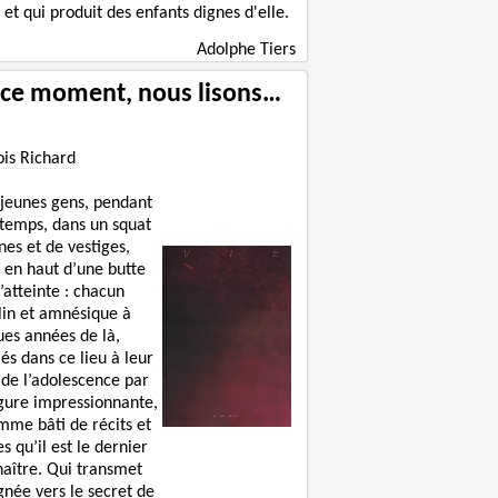
e et qui produit des enfants dignes d'elle.
Adolphe Tiers
 ce moment, nous lisons…
ois Richard
 jeunes gens, pendant
 temps, dans un squat
nes et de vestiges,
 en haut d’une butte
’atteinte : chacun
lin et amnésique à
ues années de là,
lés dans ce lieu à leur
 de l’adolescence par
igure impressionnante,
mme bâti de récits et
s qu’il est le dernier
naître. Qui transmet
gnée vers le secret de