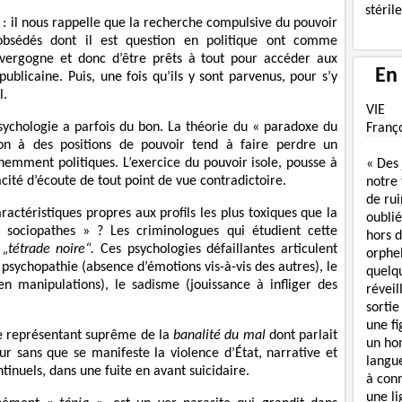
stéril
 : il nous rappelle que la recherche compulsive du pouvoir
obsédés dont il est question en politique ont comme
i vergogne et donc d’être prêts à tout pour accéder aux
En
publicaine. Puis, une fois qu’ils y sont parvenus, pour s’y
l.
VIE
sychologie a parfois du bon. La théorie du « paradoxe du
Franç
ion à des positions de pouvoir tend à faire perdre un
mment politiques. L’exercice du pouvoir isole, pousse à
« Des
ité d’écoute de tout point de vue contradictoire.
notre
de rui
ractéristiques propres aux profils les plus toxiques que la
oublié
« sociopathes » ? Les criminologues qui étudient cette
hors d
e
„tétrade noire“.
Ces psychologies défaillantes articulent
orphe
la psychopathie (absence d’émotions vis-à-vis des autres), le
quelq
n manipulations), le sadisme (jouissance à infliger des
réveil
sortie
une f
 le représentant suprême de la
banalité du mal
dont parlait
un ho
ur sans que se manifeste la violence d’État, narrative et
langue
inuels, dans une fuite en avant suicidaire.
à con
une li