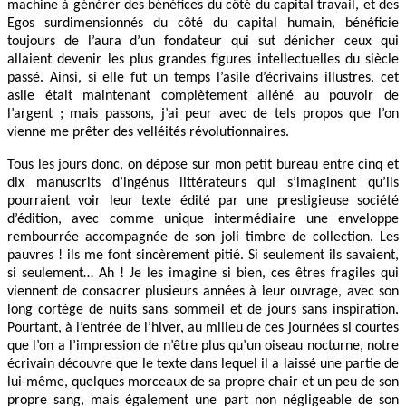
machine à générer des bénéfices du côté du capital travail, et des
Egos surdimensionnés du côté du capital humain, bénéficie
toujours de l’aura d’un fondateur qui sut dénicher ceux qui
allaient devenir les plus grandes figures intellectuelles du siècle
passé. Ainsi, si elle fut un temps l’asile d’écrivains illustres, cet
asile était maintenant complètement aliéné au pouvoir de
l’argent ; mais passons, j’ai peur avec de tels propos que l’on
vienne me prêter des velléités révolutionnaires.
Tous les jours donc, on dépose sur mon petit bureau entre cinq et
dix manuscrits d’ingénus littérateurs qui s’imaginent qu’ils
pourraient voir leur texte édité par une prestigieuse société
d’édition, avec comme unique intermédiaire une enveloppe
rembourrée accompagnée de son joli timbre de collection. Les
pauvres ! ils me font sincèrement pitié. Si seulement ils savaient,
si seulement… Ah ! Je les imagine si bien, ces êtres fragiles qui
viennent de consacrer plusieurs années à leur ouvrage, avec son
long cortège de nuits sans sommeil et de jours sans inspiration.
Pourtant, à l’entrée de l’hiver, au milieu de ces journées si courtes
que l’on a l’impression de n’être plus qu’un oiseau nocturne, notre
écrivain découvre que le texte dans lequel il a laissé une partie de
lui-même, quelques morceaux de sa propre chair et un peu de son
propre sang, mais également une part non négligeable de son