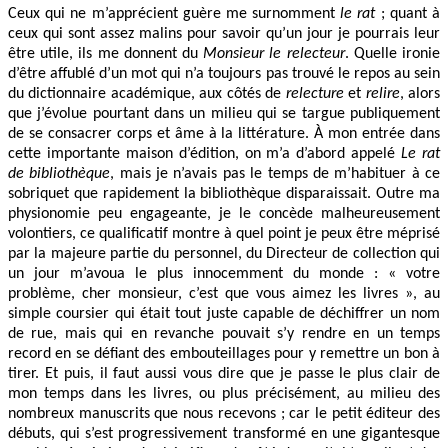
Ceux qui ne m’apprécient guère me surnomment
le rat
; quant à
ceux qui sont assez malins pour savoir qu’un jour je pourrais leur
être utile, ils me donnent du
Monsieur le relecteur
. Quelle ironie
d’être affublé d’un mot qui n’a toujours pas trouvé le repos au sein
du dictionnaire académique, aux côtés de
relecture
et
relire
, alors
que j’évolue pourtant dans un milieu qui se targue publiquement
de se consacrer corps et âme à la littérature. À mon entrée dans
cette importante maison d’édition, on m’a d’abord appelé
Le rat
de bibliothèque
, mais je n’avais pas le temps de m’habituer à ce
sobriquet que rapidement la bibliothèque disparaissait. Outre ma
physionomie peu engageante, je le concède malheureusement
volontiers, ce qualificatif montre à quel point je peux être méprisé
par la majeure partie du personnel, du Directeur de collection qui
un jour m’avoua le plus innocemment du monde : « votre
problème, cher monsieur, c’est que vous aimez les livres », au
simple coursier qui était tout juste capable de déchiffrer un nom
de rue, mais qui en revanche pouvait s’y rendre en un temps
record en se défiant des embouteillages pour y remettre un bon à
tirer. Et puis, il faut aussi vous dire que je passe le plus clair de
mon temps dans les livres, ou plus précisément, au milieu des
nombreux manuscrits que nous recevons ; car le petit éditeur des
débuts, qui s’est progressivement transformé en une gigantesque