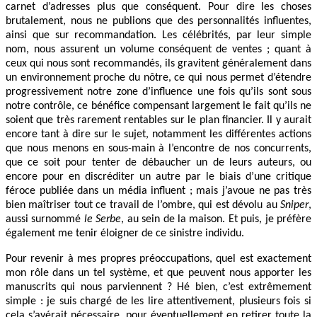
carnet d’adresses plus que conséquent. Pour dire les choses
brutalement, nous ne publions que des personnalités influentes,
ainsi que sur recommandation. Les célébrités, par leur simple
nom, nous assurent un volume conséquent de ventes ; quant à
ceux qui nous sont recommandés, ils gravitent généralement dans
un environnement proche du nôtre, ce qui nous permet d’étendre
progressivement notre zone d’influence une fois qu’ils sont sous
notre contrôle, ce bénéfice compensant largement le fait qu’ils ne
soient que très rarement rentables sur le plan financier. Il y aurait
encore tant à dire sur le sujet, notamment les différentes actions
que nous menons en sous-main à l’encontre de nos concurrents,
que ce soit pour tenter de débaucher un de leurs auteurs, ou
encore pour en discréditer un autre par le biais d’une critique
féroce publiée dans un média influent ; mais j’avoue ne pas très
bien maîtriser tout ce travail de l’ombre, qui est dévolu au
Sniper
,
aussi surnommé
le Serbe
, au sein de la maison. Et puis, je préfère
également me tenir éloigner de ce sinistre individu.
Pour revenir à mes propres préoccupations, quel est exactement
mon rôle dans un tel système, et que peuvent nous apporter les
manuscrits qui nous parviennent ? Hé bien, c’est extrêmement
simple : je suis chargé de les lire attentivement, plusieurs fois si
cela s’avérait nécessaire, pour éventuellement en retirer toute la