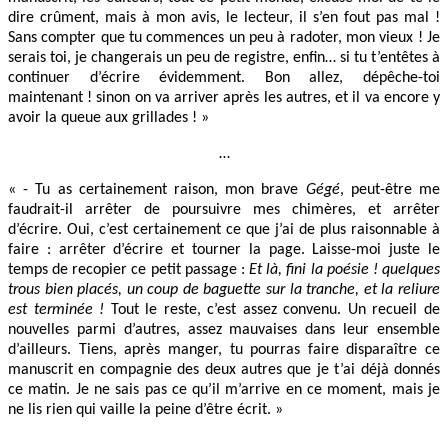
dire crûment, mais à mon avis, le lecteur, il s’en fout pas mal !
Sans compter que tu commences un peu à radoter, mon vieux ! Je
serais toi, je changerais un peu de registre, enfin… si tu t’entêtes à
continuer d’écrire évidemment. Bon allez, dépêche-toi
maintenant ! sinon on va arriver après les autres, et il va encore y
avoir la queue aux grillades ! »
…
« - Tu as certainement raison, mon brave
Gégé
, peut-être me
faudrait-il arrêter de poursuivre mes chimères, et arrêter
d’écrire. Oui, c’est certainement ce que j’ai de plus raisonnable à
faire : arrêter d’écrire et tourner la page. Laisse-moi juste le
temps de recopier ce petit passage :
Et là, fini la poésie ! quelques
trous bien placés, un coup de baguette sur la tranche, et la reliure
est terminée !
Tout le reste, c’est assez convenu. Un recueil de
nouvelles parmi d’autres, assez mauvaises dans leur ensemble
d’ailleurs. Tiens, après manger, tu pourras faire disparaître ce
manuscrit en compagnie des deux autres que je t’ai déjà donnés
ce matin. Je ne sais pas ce qu’il m’arrive en ce moment, mais je
ne lis rien qui vaille la peine d’être écrit. »