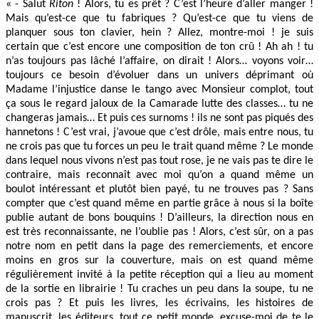
« - Salut
Riton
! Alors, tu es prêt ? C’est l’heure d’aller manger !
Mais qu’est-ce que tu fabriques ? Qu’est-ce que tu viens de
planquer sous ton clavier, hein ? Allez, montre-moi ! je suis
certain que c’est encore une composition de ton crû ! Ah ah ! tu
n’as toujours pas lâché l’affaire, on dirait ! Alors… voyons voir…
toujours ce besoin d’évoluer dans un univers déprimant où
Madame l’injustice danse le tango avec Monsieur complot, tout
ça sous le regard jaloux de la Camarade lutte des classes… tu ne
changeras jamais… Et puis ces surnoms ! ils ne sont pas piqués des
hannetons ! C’est vrai, j’avoue que c’est drôle, mais entre nous, tu
ne crois pas que tu forces un peu le trait quand même ? Le monde
dans lequel nous vivons n’est pas tout rose, je ne vais pas te dire le
contraire, mais reconnaît avec moi qu’on a quand même un
boulot intéressant et plutôt bien payé, tu ne trouves pas ? Sans
compter que c’est quand même en partie grâce à nous si la boîte
publie autant de bons bouquins ! D’ailleurs, la direction nous en
est très reconnaissante, ne l’oublie pas ! Alors, c’est sûr, on a pas
notre nom en petit dans la page des remerciements, et encore
moins en gros sur la couverture, mais on est quand même
régulièrement invité à la petite réception qui a lieu au moment
de la sortie en librairie ! Tu craches un peu dans la soupe, tu ne
crois pas ? Et puis les livres, les écrivains, les histoires de
manuscrit, les éditeurs, tout ce petit monde, excuse-moi de te le