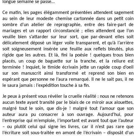
longue semaine se passe…
Ce matin, les pages élégamment présentées attendent sagement
au sein de leur modeste chemise cartonnée dans un petit coin
sombre d’un atelier de reprographie, entre des faire-part de
mariages et un rapport circonstancié ; elles attendent que l’on
veuille bien s’attarder sur leur sort, que par-devant elles soit
délicatement déposé un léger voile transparent, et qu’à l’arrière
soit soigneusement insérée une feuille aux reflets bleutés, plus
rigide que les autres. Et là, fini la poésie ! quelques trous bien
placés, un coup de baguette sur la tranche, et la reliure est
terminée ! Inquiet, le timide écrivain jette un rapide coup d’oeil
sur son manuscrit ainsi transformé et reprend son bien en
espérant que personne ne l’aura remarqué. Il ne le sait pas, il ne
le saura jamais : l’expédition touche à sa fin.
Je peux à présent vous révéler la cruelle réalité : nous ne retenons
aucun texte ayant transité par le biais de ce miroir aux alouettes,
malgré tout le soin, que dis-je ! malgré tout l’amour que son
auteur aura pu consacrer à son ouvrage. Aujourd’hui, pour
l’entreprise qui m’emploie, l’important est avant tout que l’auteur
– ou plutôt celui qui signe les livres, car il n’est pas rare que
l’écriture soit sous-traitée en amont de l’écrivain – disposât d’un