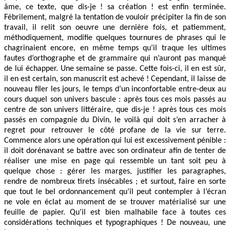
âme, ce texte, que dis-je ! sa création ! est enfin terminée.
Fébrilement, malgré la tentation de vouloir précipiter la fin de son
travail, il relit son oeuvre une dernière fois, et patiemment,
méthodiquement, modifie quelques tournures de phrases qui le
chagrinaient encore, en même temps qu’il traque les ultimes
fautes d’orthographe et de grammaire qui n’auront pas manqué
de lui échapper. Une semaine se passe. Cette fois-ci, il en est sûr,
il en est certain, son manuscrit est achevé ! Cependant, il laisse de
nouveau filer les jours, le temps d’un inconfortable entre-deux au
cours duquel son univers bascule : après tous ces mois passés au
centre de son univers littéraire, que dis-je ! après tous ces mois
passés en compagnie du Divin, le voilà qui doit s’en arracher à
regret pour retrouver le côté profane de la vie sur terre.
Commence alors une opération qui lui est excessivement pénible :
il doit dorénavant se battre avec son ordinateur afin de tenter de
réaliser une mise en page qui ressemble un tant soit peu à
quelque chose : gérer les marges, justifier les paragraphes,
rendre de nombreux tirets insécables ; et surtout, faire en sorte
que tout le bel ordonnancement qu’il peut contempler à l’écran
ne vole en éclat au moment de se trouver matérialisé sur une
feuille de papier. Qu’il est bien malhabile face à toutes ces
considérations techniques et typographiques ! De nouveau, une