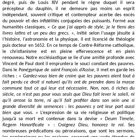
degré, puis de Louis XIV pendant le règne duquel il sera
précepteur du dauphin, il ne demeure pas moins un esprit
indépendant, souvent critique et contempteur acerbe des excès
du pouvoir et des infidélités conjugales des puissants. Formé aux
humanités classiques,
« Ce que j’ai appris de style, je le tiens des
livres latins et un peu des grecs. »
, initié selon l’usage jésuite à
l’histoire, l’astronomie et la physique, il est licencié de théologie
puis docteur en 1652. En ce temps de Contre-Réforme catholique,
le christianisme est en pleine effervescence et en plein
renouveau. Notre ecclésiastique se lie d’une amitié profonde avec
Vincent de Paul dont il empruntera le souci constant des pauvres.
Dans le
Panégyrique de saint François d’Assise
, il met en garde les
riches :
« Gardez-vous bien de croire que les pauvres aient tout à
fait perdu ce droit si naturel qu’ils ont de prendre dans la masse
commune tout ce qui leur est nécessaire. Non, non, ô riches du
siècle, ce n’est pas pour vous seuls que Dieu fait lever le soleil, ni
qu’il arrose la terre, ni qu’il fait profiter dans son sein une si
grande diversité de semences : les pauvres y ont leur part aussi
bien que vous. »
L’expression de sa vie religieuse et politique
jusqu’à sa mort est contenue dans la devise
« Deum Timete,
Regem Honorificate »
:
Craignez Dieu, honorez le roi
. Ses
nombreuses prédications ou péroraisons, que sont les sermons,