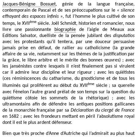
Jacques-Bénigne Bossuet
, génie de la langue française,
contemporain de Pascal et de ses préoccupations sur le
« silence
effrayant des espaces infinis »
, fut l’homme le plus cultivé de son
ème
temps, le XVII
siècle. Joël Schmidt, historien et romancier, nous
livre une passionnante
biographie
de l’aigle de Meaux aux
Editions Salvator, duelliste de la pensée jubilant des
disputatios
avec les protestants qu’il tentera, par une douceur persuasive
jamais prise en défaut, de rallier au catholicisme (la grande
affaire de sa vie, notamment sur les thèmes de la justification par
la grâce, le libre arbitre et le mérite des bonnes œuvres) ; avec
les jansénistes contre lesquels il n’est finalement pas si virulent
car il admire leur discipline et leur rigueur ; avec les quiétistes
(ces réminiscences du catharisme, du gnosticisme et de tous les
ème
illuminés qui prolifèrent au début du XVII
siècle ; sa querelle
avec Fénelon l’autre grand prélat de son temps sur la question du
quiétisme côtoie les sommets de la rhétorique) ; avec les
ultramontains afin de défendre les antiques positions gallicanes
de la monarchie française par sa
Déclaration du clergé de France
en 1682 ; avec les frondeurs mettant en péril l’absolutisme royal
dont il est le plus ardent défenseur.
Bien que très proche d’Anne d’Autriche qui l’admirait au plus haut