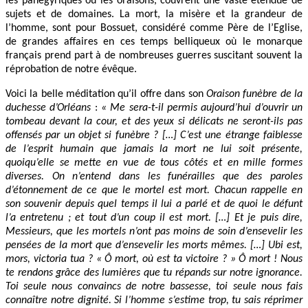
les panégyriques ou les oraisons, couvrent une vaste étendue de
sujets et de domaines. La mort, la misère et la grandeur de
l’homme, sont pour Bossuet, considéré comme Père de l’Eglise,
de grandes affaires en ces temps belliqueux où le monarque
français prend part à de nombreuses guerres suscitant souvent la
réprobation de notre évêque.
Voici la belle méditation qu’il offre dans son
Oraison funèbre de la
duchesse d’Orléans
:
« Me sera-t-il permis aujourd’hui d’ouvrir un
tombeau devant la cour, et des yeux si délicats ne seront-ils pas
offensés par un objet si funèbre ? […] C’est une étrange faiblesse
de l’esprit humain que jamais la mort ne lui soit présente,
quoiqu’elle se mette en vue de tous côtés et en mille formes
diverses. On n’entend dans les funérailles que des paroles
d’étonnement de ce que le mortel est mort. Chacun rappelle en
son souvenir depuis quel temps il lui a parlé et de quoi le défunt
l’a entretenu ; et tout d’un coup il est mort. […] Et je puis dire,
Messieurs, que les mortels n’ont pas moins de soin d’ensevelir les
pensées de la mort que d’ensevelir les morts mêmes. […] Ubi est,
mors, victoria tua ? « Ô mort, où est ta victoire ? » Ô mort ! Nous
te rendons grâce des lumières que tu répands sur notre ignorance.
Toi seule nous convaincs de notre bassesse, toi seule nous fais
connaître notre dignité. Si l’homme s’estime trop, tu sais réprimer