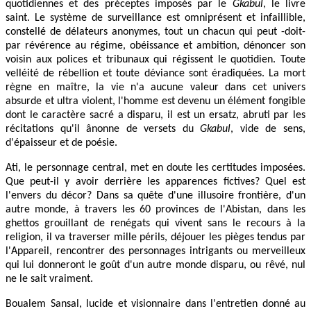
quotidiennes et des préceptes imposés par le
Gkabul
, le livre
saint. Le système de surveillance est omniprésent et infaillible,
constellé de délateurs anonymes, tout un chacun qui peut -doit-
par révérence au régime, obéissance et ambition, dénoncer son
voisin aux polices et tribunaux qui régissent le quotidien. Toute
velléité de rébellion et toute déviance sont éradiquées. La mort
règne en maître, la vie n'a aucune valeur dans cet univers
absurde et ultra violent, l'homme est devenu un élément fongible
dont le caractère sacré a disparu, il est un ersatz, abruti par les
récitations qu'il ânonne de versets du
Gkabul
, vide de sens,
d'épaisseur et de poésie.
Ati, le personnage central, met en doute les certitudes imposées.
Que peut-il y avoir derrière les apparences fictives? Quel est
l'envers du décor? Dans sa quête d'une illusoire frontière, d'un
autre monde, à travers les 60 provinces de l'Abistan, dans les
ghettos grouillant de renégats qui vivent sans le recours à la
religion, il va traverser mille périls, déjouer les pièges tendus par
l'Appareil, rencontrer des personnages intrigants ou merveilleux
qui lui donneront le goût d'un autre monde disparu, ou rêvé, nul
ne le sait vraiment.
Boualem Sansal, lucide et visionnaire dans l'entretien donné au