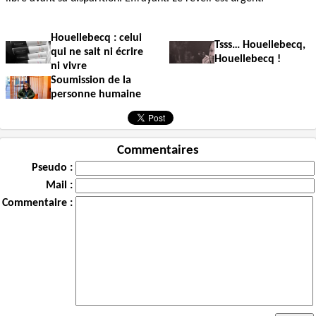
Houellebecq : celui
Tsss… Houellebecq,
qui ne sait ni écrire
Houellebecq !
ni vivre
Soumission de la
personne humaine
Commentaires
Pseudo :
Mail :
Commentaire :