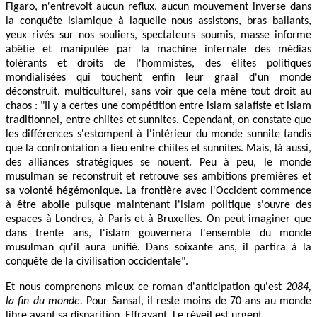
Figaro, n'entrevoit aucun reflux, aucun mouvement inverse dans
la conquête islamique à laquelle nous assistons, bras ballants,
yeux rivés sur nos souliers, spectateurs soumis, masse informe
abêtie et manipulée par la machine infernale des médias
tolérants et droits de l'hommistes, des élites politiques
mondialisées qui touchent enfin leur graal d'un monde
déconstruit, multiculturel, sans voir que cela mène tout droit au
chaos : "Il y a certes une compétition entre islam salafiste et islam
traditionnel, entre chiites et sunnites. Cependant, on constate que
les différences s'estompent à l'intérieur du monde sunnite tandis
que la confrontation a lieu entre chiites et sunnites. Mais, là aussi,
des alliances stratégiques se nouent. Peu à peu, le monde
musulman se reconstruit et retrouve ses ambitions premières et
sa volonté hégémonique. La frontière avec l'Occident commence
à être abolie puisque maintenant l'islam politique s'ouvre des
espaces à Londres, à Paris et à Bruxelles. On peut imaginer que
dans trente ans, l'islam gouvernera l'ensemble du monde
musulman qu'il aura unifié. Dans soixante ans, il partira à la
conquête de la civilisation occidentale".
Et nous comprenons mieux ce roman d'anticipation qu'est
2084,
la fin du monde.
Pour Sansal, il reste moins de 70 ans au monde
libre avant sa disparition. Effrayant. Le réveil est urgent.