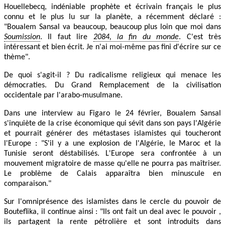
Houellebecq, indéniable prophète et écrivain français le plus
connu et le plus lu sur la planète, a récemment déclaré :
"Boualem Sansal va beaucoup, beaucoup plus loin que moi dans
Soumission
. Il faut lire
2084, la fin du monde
. C'est très
intéressant et bien écrit. Je n'ai moi-même pas fini d'écrire sur ce
thème".
De quoi s'agit-il ? Du radicalisme religieux qui menace les
démocraties. Du Grand Remplacement de la civilisation
occidentale par l'arabo-musulmane.
Dans une interview au Figaro le 24 février, Boualem Sansal
s'inquiète de la crise économique qui sévit dans son pays l'Algérie
et pourrait générer des métastases islamistes qui toucheront
l'Europe : "S'il y a une explosion de l'Algérie, le Maroc et la
Tunisie seront déstabilisés. L'Europe sera confrontée à un
mouvement migratoire de masse qu'elle ne pourra pas maîtriser.
Le problème de Calais apparaîtra bien minuscule en
comparaison."
Sur l'omniprésence des islamistes dans le cercle du pouvoir de
Bouteflika, il continue ainsi : "Ils ont fait un deal avec le pouvoir ,
ils partagent la rente pétrolière et sont introduits dans