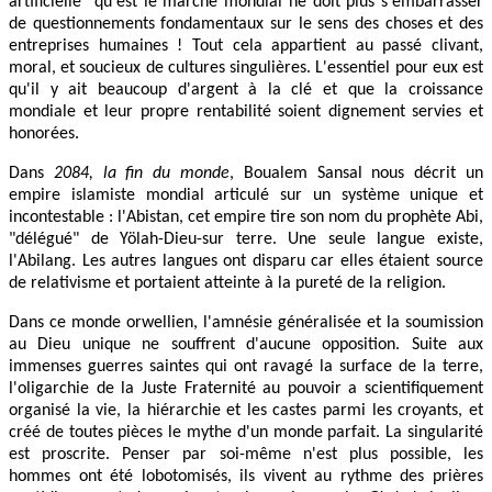
artificielle" qu'est le marché mondial ne doit plus s'embarrasser
de questionnements fondamentaux sur le sens des choses et des
entreprises humaines ! Tout cela appartient au passé clivant,
moral, et soucieux de cultures singulières. L'essentiel pour eux est
qu'il y ait beaucoup d'argent à la clé et que la croissance
mondiale et leur propre rentabilité soient dignement servies et
honorées.
Dans
2084, la fin du monde
, Boualem Sansal nous décrit un
empire islamiste mondial articulé sur un système unique et
incontestable : l'Abistan, cet empire tire son nom du prophète Abi,
"délégué" de Yölah-Dieu-sur terre. Une seule langue existe,
l'Abilang. Les autres langues ont disparu car elles étaient source
de relativisme et portaient atteinte à la pureté de la religion.
Dans ce monde orwellien, l'amnésie généralisée et la soumission
au Dieu unique ne souffrent d'aucune opposition. Suite aux
immenses guerres saintes qui ont ravagé la surface de la terre,
l'oligarchie de la Juste Fraternité au pouvoir a scientifiquement
organisé la vie, la hiérarchie et les castes parmi les croyants, et
créé de toutes pièces le mythe d'un monde parfait. La singularité
est proscrite. Penser par soi-même n'est plus possible, les
hommes ont été lobotomisés, ils vivent au rythme des prières