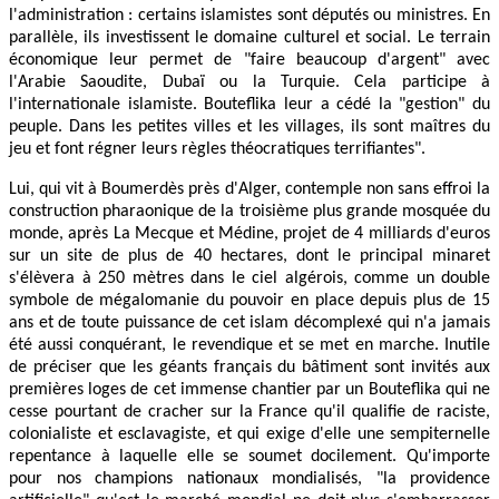
l'administration : certains islamistes sont députés ou ministres. En
parallèle, ils investissent le domaine culturel et social. Le terrain
économique leur permet de "faire beaucoup d'argent" avec
l'Arabie Saoudite, Dubaï ou la Turquie. Cela participe à
l'internationale islamiste. Bouteflika leur a cédé la "gestion" du
peuple. Dans les petites villes et les villages, ils sont maîtres du
jeu et font régner leurs règles théocratiques terrifiantes".
Lui, qui vit à Boumerdès près d'Alger, contemple non sans effroi la
construction pharaonique de la troisième plus grande mosquée du
monde, après La Mecque et Médine, projet de 4 milliards d'euros
sur un site de plus de 40 hectares, dont le principal minaret
s'élèvera à 250 mètres dans le ciel algérois, comme un double
symbole de mégalomanie du pouvoir en place depuis plus de 15
ans et de toute puissance de cet islam décomplexé qui n'a jamais
été aussi conquérant, le revendique et se met en marche. Inutile
de préciser que les géants français du bâtiment sont invités aux
premières loges de cet immense chantier par un Bouteflika qui ne
cesse pourtant de cracher sur la France qu'il qualifie de raciste,
colonialiste et esclavagiste, et qui exige d'elle une sempiternelle
repentance à laquelle elle se soumet docilement. Qu'importe
pour nos champions nationaux mondialisés, "la providence