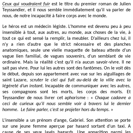
Ceux qui voudraient fuir
est le titre du premier roman de Julien
Teyssandier, et il nous semble immédiatement qu’il va parler de
nous, de notre incapacité à faire corps avec le monde.
Le héros est un médecin légiste. L’homme est devenu peu à peu
insensible à tout, aux autres, au monde, aux choses de la vie, à
tout ce qui est sensé la remplir, la meubler. D’ailleurs chez lui, il
n’y a rien d’autre que le strict nécessaire et des planches
anatomiques, seule une vielle maquette de bateau atteste d’un
vague lien familial, de vagues souvenirs, d’un semblant de vie
ordinaire. Mais la réalité c’est qu’il n’a aucun savoir-vivre. Il ne
sait pas vivre. Pour lui les autres sont des fantômes. On le voit dès
le début, depuis son appartement avec vue sur les aiguillages de
saint Lazare,
scruter le ciel qui fuit au-delà de la ville avec la
légèreté d’un instant
. Incapable de communiquer avec les autres,
ses compagnons sont les morts, les corps des morts. Et
Teyssandier de nous livrer cet aphorisme : «
Chaque cadavre a
ceci de curieux qu’il nous semble voir à travers lui le dernier
homme. Le faire parler, c’est se projeter hors du temps
. »
L’insensible a un prénom d’ange, Gabriel. Son attention se porte
sur une jeune femme aperçue par hasard sortant d’un taxi. A
cause de ses yeux lavés hagards. Une apparition parmi les