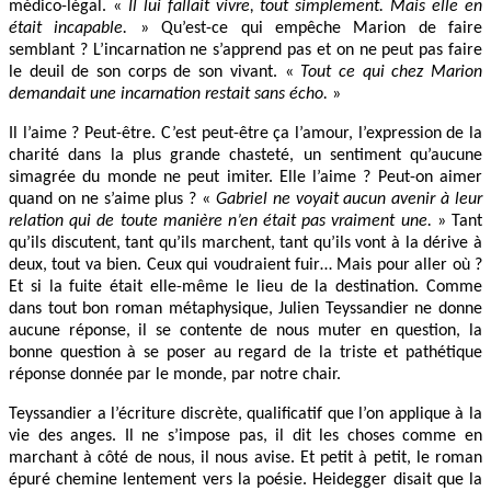
médico-légal. «
Il lui fallait vivre, tout simplement. Mais elle en
était incapable.
» Qu’est-ce qui empêche Marion de faire
semblant ? L’incarnation ne s’apprend pas et on ne peut pas faire
le deuil de son corps de son vivant. «
Tout ce qui chez Marion
demandait une incarnation restait sans écho.
»
Il l’aime ? Peut-être. C’est peut-être ça l’amour, l’expression de la
charité dans la plus grande chasteté, un sentiment qu’aucune
simagrée du monde ne peut imiter. Elle l’aime ? Peut-on aimer
quand on ne s’aime plus ? «
Gabriel ne voyait aucun avenir à leur
relation qui de toute manière n’en était pas vraiment une.
» Tant
qu’ils discutent, tant qu’ils marchent, tant qu’ils vont à la dérive à
deux, tout va bien. Ceux qui voudraient fuir… Mais pour aller où ?
Et si la fuite était elle-même le lieu de la destination. Comme
dans tout bon roman métaphysique, Julien Teyssandier ne donne
aucune réponse, il se contente de nous muter en question, la
bonne question à se poser au regard de la triste et pathétique
réponse donnée par le monde, par notre chair.
Teyssandier a l’écriture discrète, qualificatif que l’on applique à la
vie des anges. Il ne s’impose pas, il dit les choses comme en
marchant à côté de nous, il nous avise. Et petit à petit, le roman
épuré chemine lentement vers la poésie. Heidegger disait que la