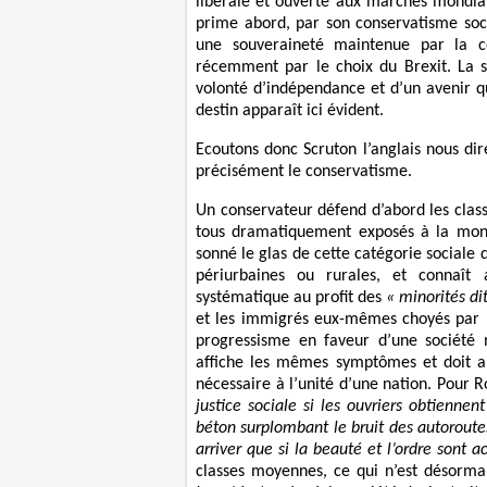
libérale et ouverte aux marchés mondiaux
prime abord, par son conservatisme soci
une souveraineté maintenue par la co
récemment par le choix du Brexit. La s
volonté d’indépendance et d’un avenir qu
destin apparaît ici évident.
Ecoutons donc Scruton l’anglais nous di
précisément le conservatisme.
Un conservateur défend d’abord les class
tous dramatiquement exposés à la mondia
sonné le glas de cette catégorie sociale 
périurbaines ou rurales, et connaît
systématique au profit des
« minorités di
et les immigrés eux-mêmes choyés par le
progressisme en faveur d’une société mu
affiche les mêmes symptômes et doit aus
nécessaire à l’unité d’une nation. Pour 
justice sociale si les ouvriers obtienne
béton surplombant le bruit des autoroutes
arriver que si la beauté et l’ordre sont 
classes moyennes, ce qui n’est désorma