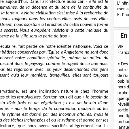
le aujourd’hui. Dans l’architecture aussi car
« elle est le
L'infi
 humaines, de la décence et du sens de la continuité du
mer a
la terre »
.
« Notre civilisation s’est mise à la recherche de
Et l'h
chons toujours dans les centres-villes usés de nos villes
Orient, nous assistons à l’érection de cette nouvelle forme
ns secrets. Nous européens résistons à cette maladie du
En
rte de la ville sera la perte de trop »
.
iséculaire, fait partie de notre identité nationale. Voici ce
VIE
s bâtisses conservées par l’Eglise d’Angleterre ne sont donc
Franç
nissent notre condition spirituelle, même au milieu du
e dressent dans le paysage comme le rappel de ce que nous
« Des
s les regardons avec les yeux désenchantés des gens
notre
ant qu’à leur manière, tranquilles, elles sont toujours
de rui
oublié
hors d
ervatisme, est une inclination naturelle chez l’homme
orphe
es et les
remplacistes
. Scruton nous dit que
« le besoin de
quelq
n d’air frais et de végétation ; c’est un besoin d’une
réveil
temps – non le temps de la conurbation moderne où les
sortie
 le rythme est donné par des inconnus affairés, mais le
une f
t à des tâches inchangées et où le rythme est donné par les
un ho
riculture, que nous avons sacrifiés allègrement car ils
langue