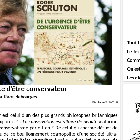
Tout 
Le Je 
Comme
Qu’es
Les di
ce d’être conservateur
ar
Raouldebourges
30 octobre 2016 20:00
r
est celui d’un des plus grands philosophes britanniques
xplicite ?
« La conservation est affaire de beauté »
affirme
l conservatisme parle-t-on ? De celui du charme désuet de
Ou de ce bouillonnement cosmopolite d’une société ultra-