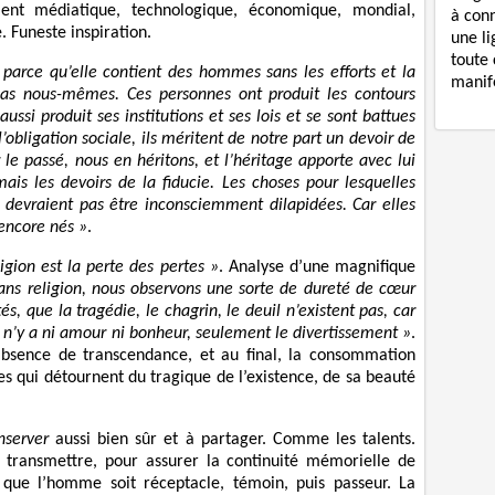
ment médiatique, technologique, économique, mondial,
à con
e. Funeste inspiration.
une li
toute 
 parce qu’elle contient des hommes sans les efforts et la
manife
 pas nous-mêmes. Ces personnes ont produit les contours
ussi produit ses institutions et ses lois et se sont battues
l’obligation sociale, ils méritent de notre part un devoir de
le passé, nous en héritons, et l’héritage apporte avec lui
ais les devoirs de la fiducie. Les choses pour lesquelles
e devraient pas être inconsciemment dilapidées. Car elles
 encore nés »
.
ligion est la perte des pertes »
. Analyse d’une magnifique
ans religion, nous observons une sorte de dureté de cœur
s, que la tragédie, le chagrin, le deuil n’existent pas, car
 Il n’y a ni amour ni bonheur, seulement le divertissement »
.
’absence de transcendance, et au final, la consommation
es qui détournent du tragique de l’existence, de sa beauté
nserver
aussi bien sûr et à partager. Comme les talents.
 transmettre, pour assurer la continuité mémorielle de
in que l’homme soit réceptacle, témoin, puis passeur. La