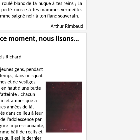
ni roulé blanc de ta nuque à tes reins ; La
 perlé rousse à tes mammes vermeilles
omme saigné noir à ton flanc souverain.
Arthur Rimbaud
 ce moment, nous lisons…
ois Richard
 jeunes gens, pendant
 temps, dans un squat
nes et de vestiges,
 en haut d’une butte
’atteinte : chacun
lin et amnésique à
ues années de là,
lés dans ce lieu à leur
 de l’adolescence par
igure impressionnante,
mme bâti de récits et
s qu’il est le dernier