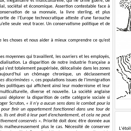
, inégalitaire et multiculturelle, qui ne brille guère, de
al, sociétal et économique. Assertion contestable face à
nservation de sa monnaie, la livre sterling, et plus
ortie de l’Europe technocratique atteste d’une farouche
’elle seule veut tracer. Un conservatisme politique et de
re les choses et nous aider à mieux comprendre ce qu’est
es moyennes qui travaillent, les ouvriers et les employés,
lisation. La disparition de notre industrie française a
qui s’est totalement paupérisée, délocalisée dans les zones
 aujourd’hui un chômage chronique, un déclassement
tes discriminées »
, ces populations issues de l’immigration
s politiques qui affichent ainsi leur modernisme et leur
lticulturelle, diverse et nouvelle. La société anglaise
si déplorer la disparition de cette catégorie sociale si
Roger Scruton,
« il n’y a aucun sens dans le combat pour la
nt pour finir un appartement fonctionnel dans une tour de
. Ils ont droit à leur part d’enchantement, et cela ne peut
activement conservés »
.
Priorité doit donc être donnée aux
is malheureusement plus le cas. Nécessité de conserver
L'étoi