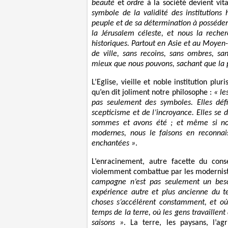
beauté
et
ordre
à la société devient vita
symbole de la validité des institutions
peuple et de sa détermination à posséder 
la Jérusalem céleste, et nous la recher
historiques. Partout en Asie et au Moyen-
de ville, sans recoins, sans ombres, sa
mieux que nous pouvons, sachant que la pe
L’Eglise, vieille et noble institution plur
qu’en dit joliment notre philosophe :
« le
pas seulement des symboles. Elles défi
scepticisme et de l’incroyance. Elles s
sommes et avons été ; et même si nou
modernes, nous le faisons en reconnaiss
enchantées »
.
L’enracinement, autre facette du cons
violemment combattue par les modernist
campagne n’est pas seulement un besoi
expérience autre et plus ancienne du 
choses s’accélèrent constamment, et où
temps de la terre, où les gens travaillen
saisons »
. La terre, les paysans, l’ag