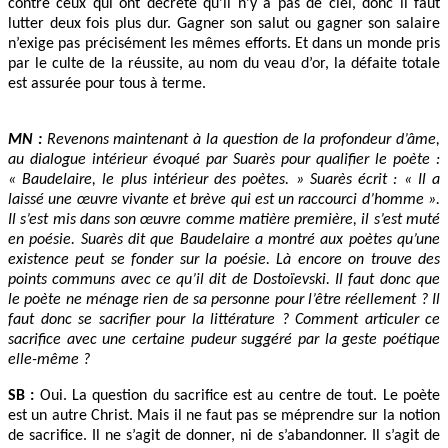
contre ceux qui ont décrété qu’il n’y a pas de ciel, donc il faut
lutter deux fois plus dur. Gagner son salut ou gagner son salaire
n’exige pas précisément les mêmes efforts. Et dans un monde pris
par le culte de la réussite, au nom du veau d’or, la défaite totale
est assurée pour tous à terme.
MN :
Revenons maintenant à la question de la profondeur d’âme,
au dialogue intérieur évoqué par Suarès pour qualifier le poète :
« Baudelaire, le plus intérieur des poètes. »
Suarès écrit :
« Il a
laissé une œuvre vivante et brève qui est un raccourci d’homme »
.
Il s’est mis dans son œuvre comme matière première, il s’est muté
en poésie. Suarès dit que Baudelaire a montré aux poètes qu’une
existence peut se fonder sur la poésie. Là encore on trouve des
points communs avec ce qu’il dit de Dostoïevski. Il faut donc que
le poète ne ménage rien de sa personne pour l’être réellement ? Il
faut donc se sacrifier pour la littérature ? Comment articuler ce
sacrifice avec une certaine pudeur suggéré par la geste poétique
elle-même ?
SB :
Oui. La question du sacrifice est au centre de tout. Le poète
est un autre Christ. Mais il ne faut pas se méprendre sur la notion
de sacrifice. Il ne s’agit de donner, ni de s’abandonner. Il s’agit de