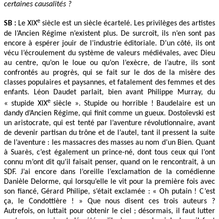
certaines causalités ?
e
SB :
Le XIX
siècle est un siècle écartelé. Les privilèges des artistes
de l’Ancien Régime n’existent plus. De surcroît, ils n’en sont pas
encore à espérer jouir de l’industrie éditoriale. D’un côté, ils ont
vécu l’écroulement du système de valeurs médiévales, avec Dieu
au centre, qu’on le loue ou qu’on l’exècre, de l’autre, ils sont
confrontés au progrès, qui se fait sur le dos de la misère des
classes populaires et paysannes, et fatalement des femmes et des
enfants. Léon Daudet parlait, bien avant Philippe Murray, du
e
« stupide XIX
siècle ». Stupide ou horrible ! Baudelaire est un
dandy d’Ancien Régime, qui finit comme un gueux. Dostoïevski est
un aristocrate, qui est tenté par l’aventure révolutionnaire, avant
de devenir partisan du trône et de l’autel, tant il pressent la suite
de l’aventure : les massacres des masses au nom d’un Bien. Quant
à Suarès, c’est également un prince-né, dont tous ceux qui l’ont
connu m’ont dit qu’il faisait penser, quand on le rencontrait, à un
SDF. J’ai encore dans l’oreille l’exclamation de la comédienne
Danièle Delorme, qui lorsqu’elle le vit pour la première fois avec
son fiancé, Gérard Philipe, s’était exclamée : « Oh putain ! C’est
ça, le Condottière ! » Que nous disent ces trois auteurs ?
Autrefois, on luttait pour obtenir le ciel ; désormais, il faut lutter