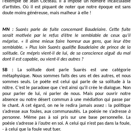
l’exemple de Jean Cocteau. Il a imposé un nombre incalculable
d’artistes. Où il est piquant de noter que notre époque est sans
doute moins généreuse, mais malheur à elle !
MN :
Suarès parle de fuite concernant Baudelaire. Cette fuite
serait motivée par le refus d’être le semblable de ceux qu’il
méprise. « Il aime mieux faire horreur aux gens, que leur être
semblable. » Plus loin Suarès qualifie Baudelaire de prince de la
solitude. Ce mépris vient-il de lui, de sa conscience aiguë du mal
dont il est capable, ou vient-il des autres ?
SB :
La solitude dont parle Suarès est une catégorie
métaphysique. Nous sommes faits des uns et des autres, et nous
sommes seuls. Le poète est celui qui parle de sa solitude à la
nôtre. C’est le paradoxe que c’est ainsi qu’il crée le dialogue. Non
pour parler de lui, ni parler de nous. Mais pour ouvrir notre
absence ou notre désert commun à une médiation qui passe par
le chant. A cet égard, on ne le redira jamais assez : la politique
s’adresse aux foules, aux communautés. La poésie ne s’adresse
à
personne
. Même pas à soi pris sur une base personnelle. La
poésie s’adresse à
l’autre
en soi. A celui qui n’est pas dans la foule,
- à celui que la foule veut tuer.