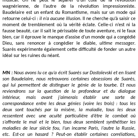
musical. On ne peut le séparer d’un côté de la révolution
wagnérienne, de l’autre de la révolution impressionniste.
Baudelaire est un enfant du Romantisme, mais sur un mode qui
retourne celui-ci :
il n’a aucune illusion
. Il ne cherche qu’à saisir ce
moment de tremblement où la vérité éclate. Celle-ci n’est ni la
fausse beauté, car il sait le périssable de toute aventure, ni le faux
bien, car il éprouve le manque d’assise d’un monde qui a congédié
Dieu, sans renoncer à congédier le diable,
ultime messager
.
Suarès expérimente également cette difficulté de fonder un autre
idéal sur les ruines du néant.
MN :
Nous avons lu ce qu’a écrit Suarès sur Dostoïevski et en lisant
son Baudelaire, nous retrouvons certaines obsessions de Suarès,
qui lui permettent de distinguer le génie de la tourbe. Et nous
reviendrons sur la question de la profondeur et du dialogue
intérieur, mais avant j’aimerais établir une sorte de
correspondance entre les deux génies (voire les trois) : tous les
deux sont touchés par la misère, la maladie, tous les deux
ressentent avec une acuité particulière d’être le combat où
s’affronte le mal et le bien, tous deux semblent synthétiser les
maladies de leur siècle fou, l’un incarne Paris, l’autre la Russie,
etc. Est-ce un hasard ? Peut-on établir certaines corrélations,