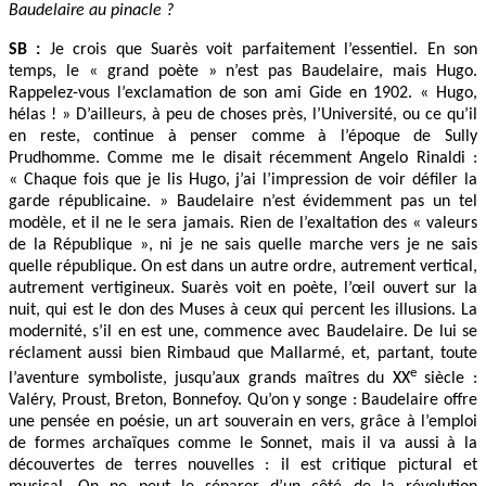
Baudelaire au pinacle ?
SB :
Je crois que Suarès voit parfaitement l’essentiel. En son
temps, le « grand poète » n’est pas Baudelaire, mais Hugo.
Rappelez-vous l’exclamation de son ami Gide en 1902. « Hugo,
hélas ! » D’ailleurs, à peu de choses près, l’Université, ou ce qu’il
en reste, continue à penser comme à l’époque de Sully
Prudhomme. Comme me le disait récemment Angelo Rinaldi :
« Chaque fois que je lis Hugo, j’ai l’impression de voir défiler la
garde républicaine. » Baudelaire n’est évidemment pas un tel
modèle, et il ne le sera jamais. Rien de l’exaltation des « valeurs
de la République », ni je ne sais quelle marche vers je ne sais
quelle république. On est dans un autre ordre, autrement vertical,
autrement vertigineux. Suarès voit en poète, l’œil ouvert sur la
nuit, qui est le don des Muses à ceux qui percent les illusions. La
modernité, s’il en est une, commence avec Baudelaire. De lui se
réclament aussi bien Rimbaud que Mallarmé, et, partant, toute
e
l’aventure symboliste, jusqu’aux grands maîtres du XX
siècle :
Valéry, Proust, Breton, Bonnefoy. Qu’on y songe : Baudelaire offre
une pensée en poésie, un art souverain en vers, grâce à l’emploi
de formes archaïques comme le Sonnet, mais il va aussi à la
découvertes de terres nouvelles : il est critique pictural et