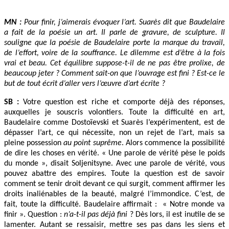
MN :
Pour finir, j’aimerais évoquer l’art. Suarès dit que Baudelaire
a fait de la poésie un art. Il parle de gravure, de sculpture. Il
souligne que la poésie de Baudelaire porte la marque du travail,
de l’effort, voire de la souffrance. Le dilemme est d’être à la fois
vrai et beau. Cet équilibre suppose-t-il de ne pas être prolixe, de
beaucoup jeter ? Comment sait-on que l’ouvrage est fini ? Est-ce le
but de tout écrit d’aller vers l’œuvre d’art écrite ?
SB :
Votre question est riche et comporte déjà des réponses,
auxquelles je souscris volontiers. Toute la difficulté en art,
Baudelaire comme Dostoïevski et Suarès l’expérimentent, est de
dépasser l’art, ce qui nécessite, non un rejet de l’art, mais sa
pleine possession
au point suprême
. Alors commence la possibilité
de dire les choses en vérité. « Une parole de vérité pèse le poids
du monde », disait Soljenitsyne. Avec une parole de vérité, vous
pouvez abattre des empires. Toute la question est de savoir
comment se tenir droit devant ce qui surgit, comment affirmer les
droits inaliénables de la beauté, malgré l’immondice. C’est, de
fait, toute la difficulté. Baudelaire affirmait : « Notre monde va
finir ». Question :
n’a-t-il pas déjà fini
? Dès lors, il est inutile de se
lamenter. Autant se ressaisir, mettre ses pas dans les siens et