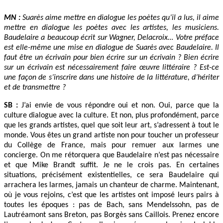
MN :
Suarès aime mettre en dialogue les poètes qu’il a lus, il aime
mettre en dialogue les poètes avec les artistes, les musiciens.
Baudelaire a beaucoup écrit sur Wagner, Delacroix… Votre préface
est elle-même une mise en dialogue de Suarès avec Baudelaire. Il
faut être un écrivain pour bien écrire sur un écrivain ? Bien écrire
sur un écrivain est nécessairement faire œuvre littéraire ? Est-ce
une façon de s’inscrire dans une histoire de la littérature, d’hériter
et de transmettre ?
SB :
J’ai envie de vous répondre oui et non. Oui, parce que la
culture dialogue avec la culture. Et non, plus profondément, parce
que les grands artistes, quel que soit leur art, s’adressent à tout le
monde. Vous êtes un grand artiste non pour toucher un professeur
du Collège de France, mais pour remuer aux larmes une
concierge. On me rétorquera que Baudelaire n’est pas nécessaire
et que Mike Brandt suffit. Je ne le crois pas. En certaines
situations, précisément existentielles, ce sera Baudelaire qui
arrachera les larmes, jamais un chanteur de charme. Maintenant,
où je vous rejoins, c’est que les artistes ont imposé leurs pairs à
toutes les époques : pas de Bach, sans Mendelssohn, pas de
Lautréamont sans Breton, pas Borgès sans Caillois. Prenez encore