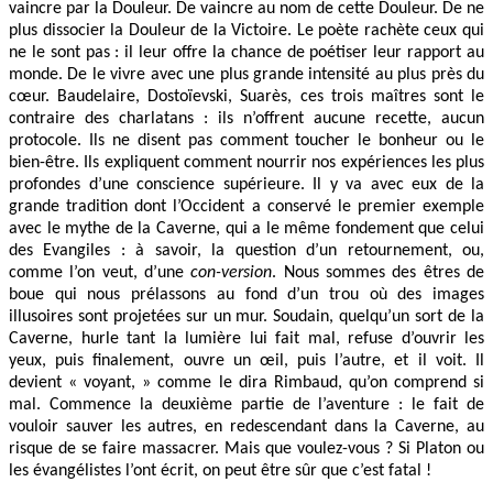
vaincre par la Douleur. De vaincre au nom de cette Douleur. De ne
plus dissocier la Douleur de la Victoire. Le poète rachète ceux qui
ne le sont pas : il leur offre la chance de poétiser leur rapport au
monde. De le vivre avec une plus grande intensité au plus près du
cœur. Baudelaire, Dostoïevski, Suarès, ces trois maîtres sont le
contraire des charlatans : ils n’offrent aucune recette, aucun
protocole. Ils ne disent pas comment toucher le bonheur ou le
bien-être. Ils expliquent comment nourrir nos expériences les plus
profondes d’une conscience supérieure. Il y va avec eux de la
grande tradition dont l’Occident a conservé le premier exemple
avec le mythe de la Caverne, qui a le même fondement que celui
des Evangiles : à savoir, la question d’un retournement, ou,
comme l’on veut, d’une
con-version
. Nous sommes des êtres de
boue qui nous prélassons au fond d’un trou où des images
illusoires sont projetées sur un mur. Soudain, quelqu’un sort de la
Caverne, hurle tant la lumière lui fait mal, refuse d’ouvrir les
yeux, puis finalement, ouvre un œil, puis l’autre, et il voit. Il
devient « voyant, » comme le dira Rimbaud, qu’on comprend si
mal. Commence la deuxième partie de l’aventure : le fait de
vouloir sauver les autres, en redescendant dans la Caverne, au
risque de se faire massacrer. Mais que voulez-vous ? Si Platon ou
les évangélistes l’ont écrit, on peut être sûr que c’est fatal !