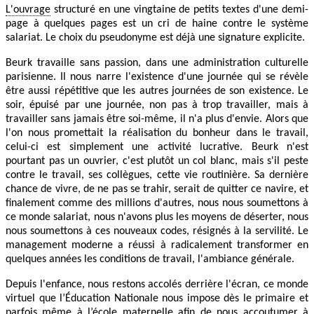
L'ouvrage
structuré en une vingtaine de petits textes d'une demi-
page à quelques pages est un cri de haine contre le système
salariat. Le choix du pseudonyme est déjà une signature explicite.
Beurk travaille sans passion, dans une administration culturelle
parisienne. Il nous narre l'existence d'une journée qui se révèle
être aussi répétitive que les autres journées de son existence. Le
soir, épuisé par une journée, non pas à trop travailler, mais à
travailler sans jamais être soi-même, il n'a plus d'envie. Alors que
l'on nous promettait la réalisation du bonheur dans le travail,
celui-ci est simplement une activité lucrative. Beurk n'est
pourtant pas un ouvrier, c'est plutôt un col blanc, mais s'il peste
contre le travail, ses collègues, cette vie routinière. Sa dernière
chance de vivre, de ne pas se trahir, serait de quitter ce navire, et
finalement comme des millions d'autres, nous nous soumettons à
ce monde salariat, nous n'avons plus les moyens de déserter, nous
nous soumettons à ces nouveaux codes, résignés à la servilité. Le
management moderne a réussi à radicalement transformer en
quelques années les conditions de travail, l'ambiance générale.
Depuis l'enfance, nous restons accolés derrière l'écran, ce monde
virtuel que l’Éducation Nationale nous impose dès le primaire et
parfois même à l’école maternelle afin de nous accoutumer à